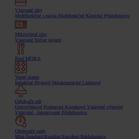
Vstavané rúry
Multifunkčné s parou
Multifunkčné
Klasické
Príslušenstvo
Mikrovlnné rúry
Vstavané
Voľne stojace
Riad MORA
Varné platne
Indukčné
Plynové
Sklokeramické
Liatinové
Odsávače pár
Ostrovčekové
Podstavné
Komínové
Vstavané výsuvné
Vstavané - integrované
Príslušenstvo
Ohrievače vody
Mini
Štandard
Komfort
Excelent
Príslušenstvo