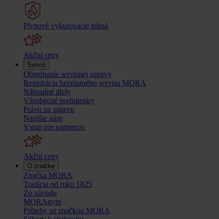
Plynové vykurovacie telesá
Akční ceny
Servis
Objednanie servisnej opravy
Registrácia bezplatného servisu MORA
Náhradné diely
Všeobecné podmienky
Právo na opravu
Napíšte nám
Vstup pre partnerov
Akční ceny
O značke
Značka MORA
Tradícia od roku 1825
Zo závodu
MORAgym
Príbehy so značkou MORA