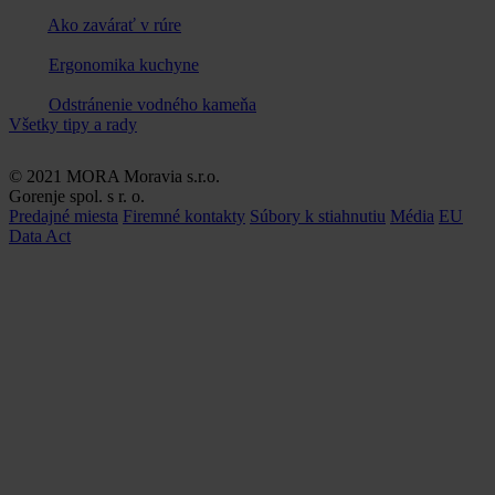
Ako zavárať v rúre
Ergonomika kuchyne
Odstránenie vodného kameňa
Všetky tipy a rady
© 2021 MORA Moravia s.r.o.
Gorenje spol. s r. o.
Predajné miesta
Firemné kontakty
Súbory k stiahnutiu
Média
EU
Data Act