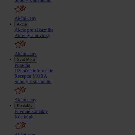
Súbory k stiahnutiu
Akční ceny
Akcie
Akcie pre zákazníka
Aktivity a novinky
Akční ceny
Svet Mora
Poradňa
Užitočné informácie
Receptár MORA
Súbory k stiahnutiu
Akční ceny
Kontakty
Firemné kontakty
Kde kúpiť
Akční ceny