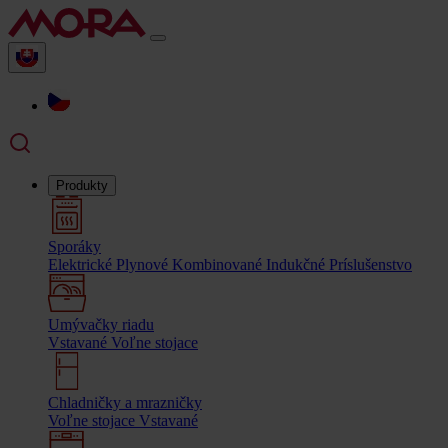
Produkty
Sporáky
Elektrické
Plynové
Kombinované
Indukčné
Príslušenstvo
Umývačky riadu
Vstavané
Voľne stojace
Chladničky a mrazničky
Voľne stojace
Vstavané