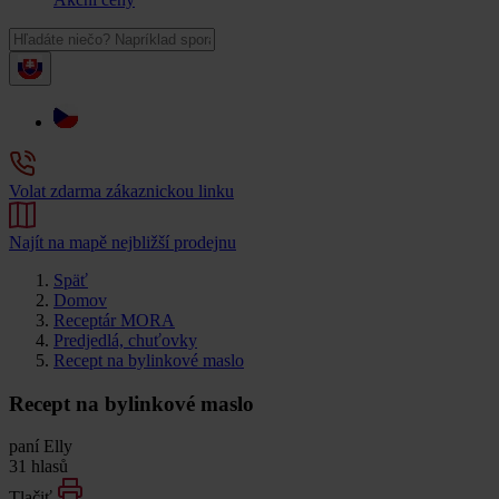
Volat zdarma zákaznickou linku
Najít na mapě nejbližší prodejnu
Späť
Domov
Receptár MORA
Predjedlá, chuťovky
Recept na bylinkové maslo
Recept na bylinkové maslo
paní Elly
31 hlasů
Tlačiť