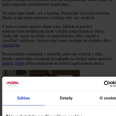
lyžicu najemno nastrúhaného parmezánu.
Do misy dajte maslo, soľ a bylinky. Premixujte tyčovým mixérom.
Maslo sa tak dobre premieša a bylinky ešte viac rozdrvia.
Z hotovej zmesi upravte rôzne tvary. Môžete si pomôcť
antikorovými formičkami, ktoré vyložíte potravinárskou fóliou.
Alebo dať maslo na kôpku na potravinársku fóliu, zabaliť a
vyvaľkať valčekom. Vytvarované maslo nechajte do druhého dňa v
chladničke
.
Pred použitím vyklepnite z formičky alebo len vybaľte z fólie.
Maslo s medvedím cesnakom je najlepšie na čerstvú alebo opečenú
žemľu
,
chlieb
alebo rozpustené na čerstvo ugrilovanom steaku.
Súhlas
Detaily
O cooki