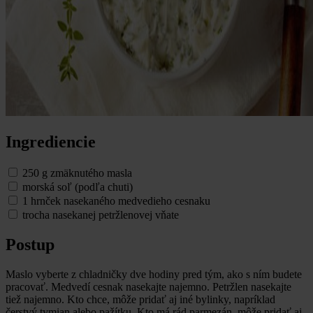
Ingrediencie
250 g zmäknutého masla
morská soľ (podľa chuti)
1 hrnček nasekaného medvedieho cesnaku
trocha nasekanej petržlenovej vňate
Postup
Maslo vyberte z chladničky dve hodiny pred tým, ako s ním budete
pracovať. Medvedí cesnak nasekajte najemno. Petržlen nasekajte
tiež najemno. Kto chce, môže pridať aj iné bylinky, napríklad
čerstvý tymian alebo pažítku. Kto má rád parmezán, môže pridať aj