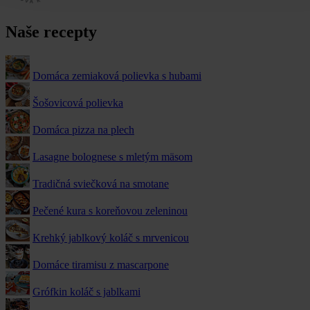
Naše recepty
Domáca zemiaková polievka s hubami
Šošovicová polievka
Domáca pizza na plech
Lasagne bolognese s mletým mäsom
Tradičná sviečková na smotane
Pečené kura s koreňovou zeleninou
Krehký jablkový koláč s mrvenicou
Domáce tiramisu z mascarpone
Grófkin koláč s jablkami