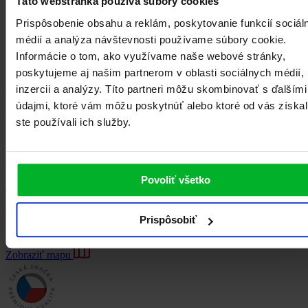
Táto webstránka používa súbory cookies
Prispôsobenie obsahu a reklám, poskytovanie funkcií sociál
médií a analýza návštevnosti používame súbory cookie.
Informácie o tom, ako využívame naše webové stránky,
poskytujeme aj našim partnerom v oblasti sociálnych médií,
inzercii a analýzy. Títo partneri môžu skombinovať s ďalšími
Chcete pomôcť s výberom, alebo potrebujete poradiť s niečím
iným?
údajmi, ktoré vám môžu poskytnúť alebo ktoré od vás získal
bezplatná zákaznická linka
ste používali ich služby.
0800 105 505
Hľadáte svojho najbližšieho predajcu alebo značkovú predajňu?
Ukázať na mape
K varnej platni MORA získate kvalitnú nerezovú panvicu zadarmo.
Povoliť všetko
Viac o akcii
BEZPLATNÁ ZÁKAZNÍCKA LINKA
0800 105 505
Prispôsobiť
Každý pracovný deň 8.00 - 16.00 h
Hľadáte svojho najbližšieho predajcu alebo značkovú predajňu?
Zobraziť mapu