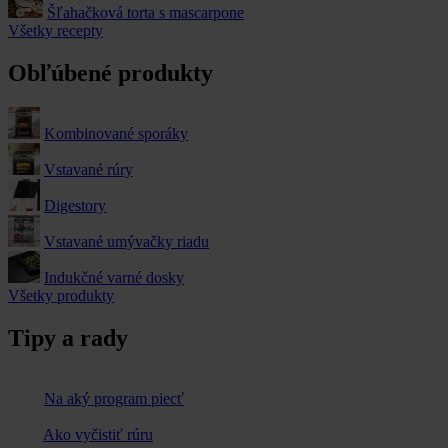
Šľahačková torta s mascarpone
Všetky recepty
Obľúbené produkty
Kombinované sporáky
Vstavané rúry
Digestory
Vstavané umývačky riadu
Indukčné varné dosky
Všetky produkty
Tipy a rady
Na aký program piecť
Ako vyčistiť rúru