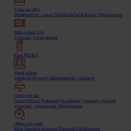
Vstavané rúry
Multifunkčné s parou
Multifunkčné
Klasické
Príslušenstvo
Mikrovlnné rúry
Vstavané
Voľne stojace
Riad MORA
Varné platne
Indukčné
Plynové
Sklokeramické
Liatinové
Odsávače pár
Ostrovčekové
Podstavné
Komínové
Vstavané výsuvné
Vstavané - integrované
Príslušenstvo
Ohrievače vody
Mini
Štandard
Komfort
Excelent
Príslušenstvo