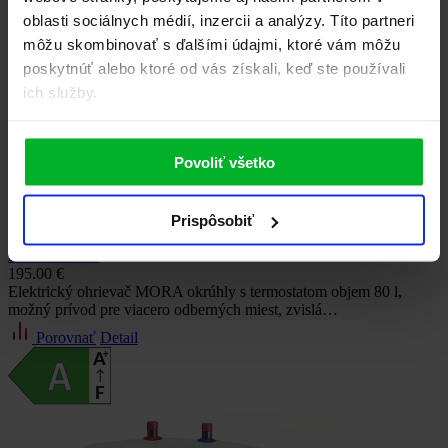
oblasti sociálnych médií, inzercii a analýzy. Títo partneri
môžu skombinovať s ďalšími údajmi, ktoré vám môžu
poskytnúť alebo ktoré od vás získali, keď ste používali
ich služby.
Povoliť všetko
Prispôsobiť
Ohrievač vody s termostatom
EOM 80 PKT
195.00 €
Elektrický ohrievač MORA okrúhly s termostatom objem 80 l,
možný prívod pre viacero odberných miest, zvislá…
Porovnať
Detail