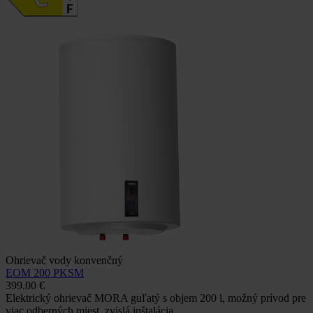
Ohrievač vody konvenčný
EOM 200 PKSM
399.00 €
Elektrický ohrievač MORA guľatý s objem 200 l, možný prívod pre
viac odberných miest, zvislá inštalácia,…