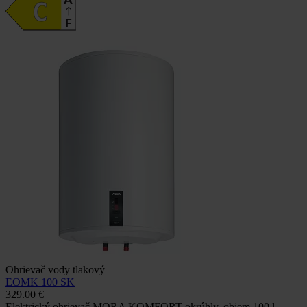
Ohrievač vody tlakový
EOMK 100 SK
329.00 €
Elektrický ohrievač MORA KOMFORT okrúhly, objem 100 l,