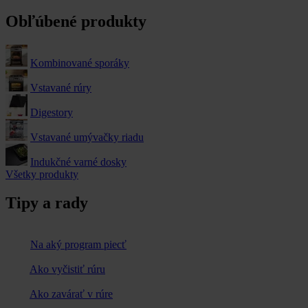
Obľúbené produkty
Kombinované sporáky
Vstavané rúry
Digestory
Vstavané umývačky riadu
Indukčné varné dosky
Všetky produkty
Tipy a rady
Na aký program piecť
Ako vyčistiť rúru
Ako zavárať v rúre