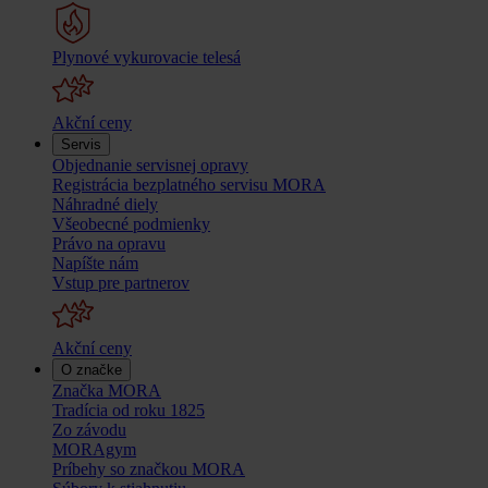
Plynové vykurovacie telesá
Akční ceny
Servis
Objednanie servisnej opravy
Registrácia bezplatného servisu MORA
Náhradné diely
Všeobecné podmienky
Právo na opravu
Napíšte nám
Vstup pre partnerov
Akční ceny
O značke
Značka MORA
Tradícia od roku 1825
Zo závodu
MORAgym
Príbehy so značkou MORA