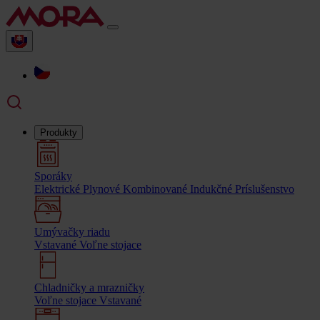
Produkty
Sporáky
Elektrické
Plynové
Kombinované
Indukčné
Príslušenstvo
Umývačky riadu
Vstavané
Voľne stojace
Chladničky a mrazničky
Voľne stojace
Vstavané