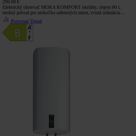
299.00 €
Elektrický ohrievač MORA KOMFORT okrúhly, objem 80 l,
možný prívod pre niekoľko odberných miest, zvislá inštalácia…
Porovnať
Detail