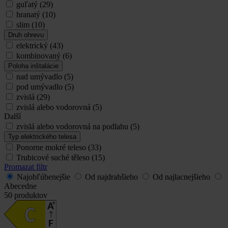
guľatý
(29)
hranatý
(10)
slim
(10)
Druh ohrevu
elektrický
(43)
kombinovaný
(6)
Poloha inštalácie
nad umývadlo
(5)
pod umývadlo
(5)
zvislá
(29)
zvislá alebo vodorovná
(5)
Další
zvislá alebo vodorovná na podlahu
(5)
Typ elektrického telesa
Ponorne mokré teleso
(33)
Trubicové suché těleso
(15)
Promazat filtr
Najobľúbenejšie
Od najdrahšieho
Od najlacnejšieho
Abecedne
50
produktov