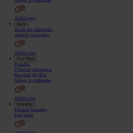
Súbory k stiahnutiu
Akční ceny
Akcie
Akcie pre zákazníka
Aktivity a novinky
Akční ceny
Svet Mora
Poradňa
Užitočné informácie
Receptár MORA
Súbory k stiahnutiu
Akční ceny
Kontakty
Firemné kontakty
Kde kúpiť
Akční ceny