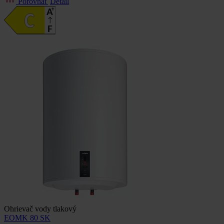
Porovnať
Detail
Ohrievač vody tlakový
EOMK 80 SK