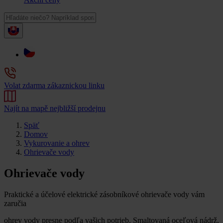
Volat zdarma zákaznickou linku
Najít na mapě nejbližší prodejnu
Späť
Domov
Vykurovanie a ohrev
Ohrievače vody
Ohrievače vody
Praktické a účelové elektrické zásobníkové ohrievače vody vám
zaručia
ohrev vody presne podľa vašich potrieb. Smaltovaná oceľová nádrž,