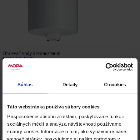
Ohrievač vody s termostatom
EOM 120 PKT
239.00 €
Elektrický ohrievač MORA okrúhly s termostatom objem 120 l,
možný prívod pre viacero odberných miest, zvislá…
Súhlas
Detaily
O cookies
Porovnať
Detail
Táto webstránka používa súbory cookies
Prispôsobenie obsahu a reklám, poskytovanie funkcií
sociálnych médií a analýza návštevnosti používame
súbory cookie. Informácie o tom, ako využívame naše
webové stránky, poskytujeme aj našim partnerom v