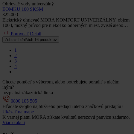
Ohrievač vody univerzálný
EOMKU 100 SKSM
325.00 €
Elektrický ohrievač MORA KOMFORT UNIVERZÁLNY, objem
100 l, možný prívod pre niekoľko odberných miest, zvislá alebo…
Porovnať
Detail
Zobraziť ďalších 16 produktov
1
2
3
4
Chcete pomôcť s výberom, alebo potrebujete poradiť s niečím
iným?
bezplatná zákaznická linka
0800 105 505
Hľadáte svojho najbližšieho predajcu alebo značkovú predajňu?
Ukázať na mape
K varnej platni MORA získate kvalitnú nerezovú panvicu zadarmo.
Viac o akcii