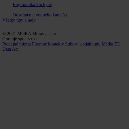
Ergonomika kuchyne
Odstránenie vodného kameňa
Všetky tipy a rady
© 2021 MORA Moravia s.r.o.
Gorenje spol. s r. o.
Predajné miesta
Firemné kontakty
Súbory k stiahnutiu
Média
EU
Data Act