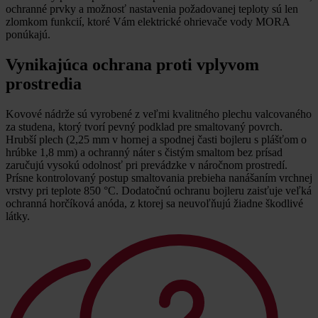
ochranné prvky a možnosť nastavenia požadovanej teploty sú len
zlomkom funkcií, ktoré Vám elektrické ohrievače vody MORA
ponúkajú.
Vynikajúca ochrana proti vplyvom
prostredia
Kovové nádrže sú vyrobené z veľmi kvalitného plechu valcovaného
za studena, ktorý tvorí pevný podklad pre smaltovaný povrch.
Hrubší plech (2,25 mm v hornej a spodnej časti bojleru s plášťom o
hrúbke 1,8 mm) a ochranný náter s čistým smaltom bez prísad
zaručujú vysokú odolnosť pri prevádzke v náročnom prostredí.
Prísne kontrolovaný postup smaltovania prebieha nanášaním vrchnej
vrstvy pri teplote 850 °C. Dodatočnú ochranu bojleru zaisťuje veľká
ochranná horčíková anóda, z ktorej sa neuvoľňujú žiadne škodlivé
látky.