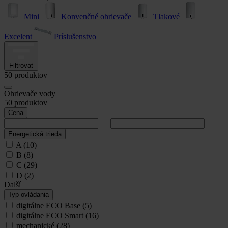
Mini
Konvenčné ohrievače
Tlakové
Excelent
Príslušenstvo
Filtrovat
50
produktov
Ohrievače vody
50
produktov
Cena
—
Energetická trieda
A
(10)
B
(8)
C
(29)
D
(2)
Další
Typ ovládania
digitálne ECO Base
(5)
digitálne ECO Smart
(16)
mechanické
(28)