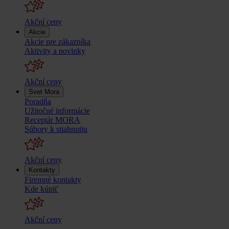
Akční ceny
Akcie
Akcie pre zákazníka
Aktivity a novinky
Akční ceny
Svet Mora
Poradňa
Užitočné informácie
Receptár MORA
Súbory k stiahnutiu
Akční ceny
Kontakty
Firemné kontakty
Kde kúpiť
Akční ceny