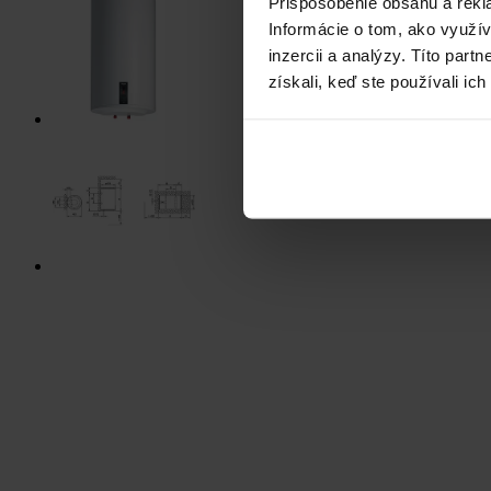
Prispôsobenie obsahu a rekl
Informácie o tom, ako využí
inzercii a analýzy. Títo par
získali, keď ste používali ich