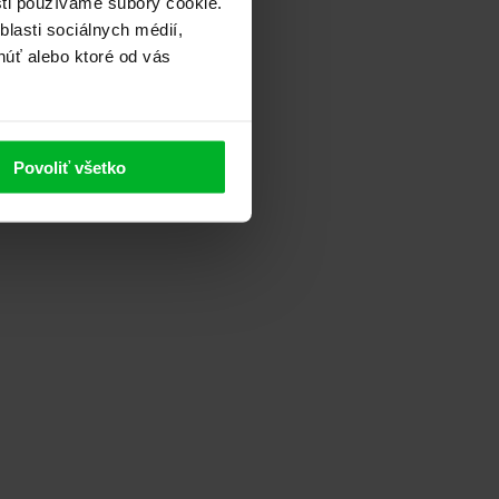
sti používame súbory cookie.
lasti sociálnych médií,
núť alebo ktoré od vás
Povoliť všetko