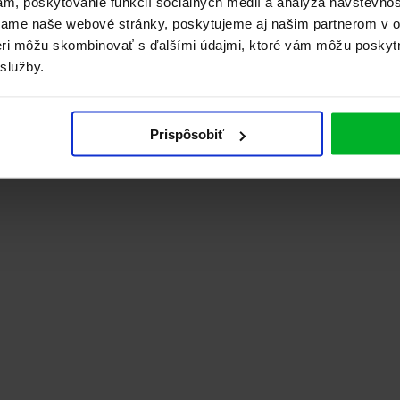
ám, poskytovanie funkcií sociálnych médií a analýza návštevno
vame naše webové stránky, poskytujeme aj našim partnerom v ob
tneri môžu skombinovať s ďalšími údajmi, ktoré vám môžu poskyt
 služby.
Prispôsobiť