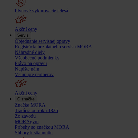
Plynové vykurovacie telesá
Akční ceny
Servis
Objednanie servisnej opravy
Registrácia bezplatného servisu MORA
Náhradné diely
Všeobecné podmienky
Právo na opravu
Napíšte nám
Vstup pre partnerov
Akční ceny
O značke
Značka MORA
Tradícia od roku 1825
Zo závodu
MORAgym
Príbehy so značkou MORA
Súbory k stiahnutiu