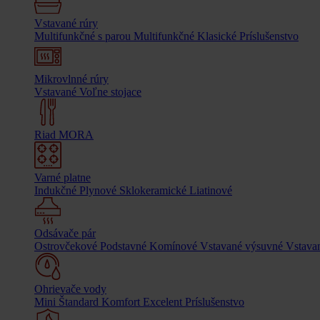
Vstavané rúry
Multifunkčné s parou
Multifunkčné
Klasické
Príslušenstvo
Mikrovlnné rúry
Vstavané
Voľne stojace
Riad MORA
Varné platne
Indukčné
Plynové
Sklokeramické
Liatinové
Odsávače pár
Ostrovčekové
Podstavné
Komínové
Vstavané výsuvné
Vstavan
Ohrievače vody
Mini
Štandard
Komfort
Excelent
Príslušenstvo