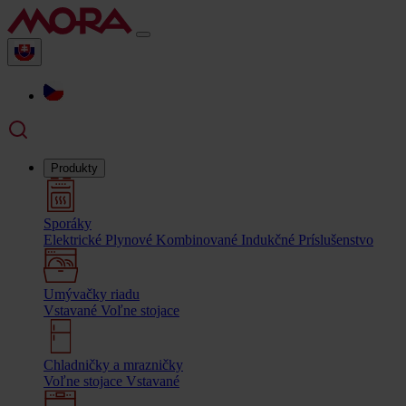
Produkty
Sporáky
Elektrické
Plynové
Kombinované
Indukčné
Príslušenstvo
Umývačky riadu
Vstavané
Voľne stojace
Chladničky a mrazničky
Voľne stojace
Vstavané