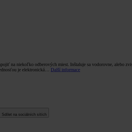
jiť na niekoľko odberových miest. Inštaluje sa vodorovne, alebo zvi
rednosťou je elektronická…
Další informace
Sdílet na sociálních sítích