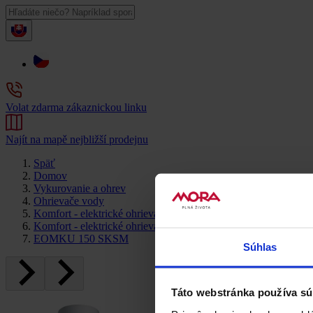
Volat zdarma zákaznickou linku
Najít na mapě nejbližší prodejnu
Späť
Domov
Vykurovanie a ohrev
Ohrievače vody
Komfort - elektrické ohrievače vody
Komfort - elektrické ohrievače vody
EOMKU 150 SKSM
Súhlas
Táto webstránka používa sú