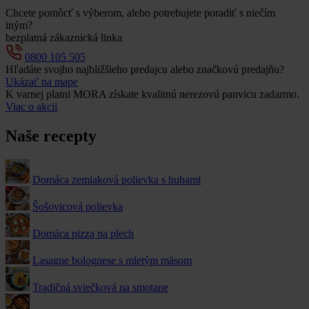
Chcete pomôcť s výberom, alebo potrebujete poradiť s niečím
iným?
bezplatná zákaznická linka
0800 105 505
Hľadáte svojho najbližšieho predajcu alebo značkovú predajňu?
Ukázať na mape
K varnej platni MORA získate kvalitnú nerezovú panvicu zadarmo.
Viac o akcii
Naše recepty
Domáca zemiaková polievka s hubami
Šošovicová polievka
Domáca pizza na plech
Lasagne bolognese s mletým mäsom
Tradičná sviečková na smotane