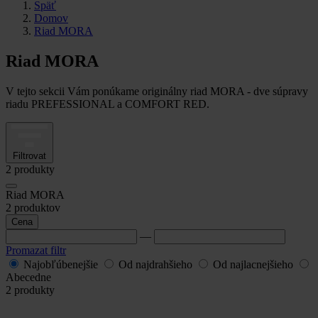
Späť
Domov
Riad MORA
Riad MORA
V tejto sekcii Vám ponúkame originálny riad MORA - dve súpravy
riadu PREFESSIONAL a COMFORT RED.
Filtrovat
2
produkty
Riad MORA
2
produktov
Cena
—
Promazat filtr
Najobľúbenejšie
Od najdrahšieho
Od najlacnejšieho
Abecedne
2
produkty