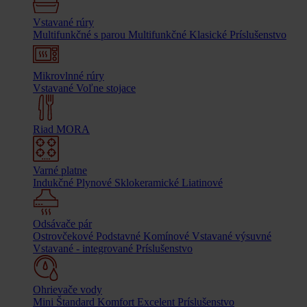
Vstavané rúry
Multifunkčné s parou
Multifunkčné
Klasické
Príslušenstvo
Mikrovlnné rúry
Vstavané
Voľne stojace
Riad MORA
Varné platne
Indukčné
Plynové
Sklokeramické
Liatinové
Odsávače pár
Ostrovčekové
Podstavné
Komínové
Vstavané výsuvné
Vstavané - integrované
Príslušenstvo
Ohrievače vody
Mini
Štandard
Komfort
Excelent
Príslušenstvo