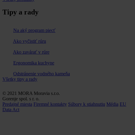
Tipy a rady
Na aký program piecť
Ako vyčistiť rúru
Ako zavárať v rúre
Ergonomika kuchyne
Odstránenie vodného kameňa
Všetky tipy a rady
© 2021 MORA Moravia s.r.o.
Gorenje spol. s r. o.
Predajné miesta
Firemné kontakty
Súbory k stiahnutiu
Média
EU
Data Act