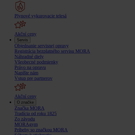
Plynové vykurovacie telesá
Akční ceny
Servis
Objednanie servisnej opravy
Registrácia bezplatného servisu MORA
Náhradné diely
Všeobecné podmienky
Právo na opravu
Napíšte nám
Vstup pre partnerov
Akční ceny
O značke
Značka MORA
Tradícia od roku 1825
Zo závodu
MORAgym
Príbehy so značkou MORA