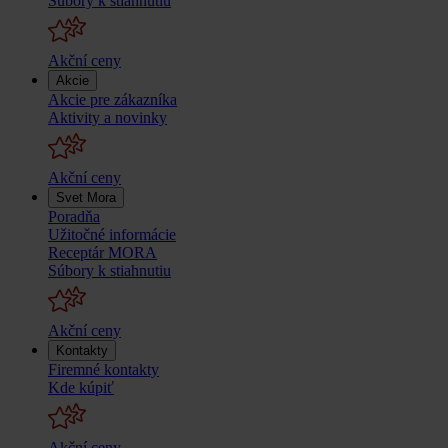
Súbory k stiahnutiu
Akční ceny
Akcie
Akcie pre zákazníka
Aktivity a novinky
Akční ceny
Svet Mora
Poradňa
Užitočné informácie
Receptár MORA
Súbory k stiahnutiu
Akční ceny
Kontakty
Firemné kontakty
Kde kúpiť
Akční ceny