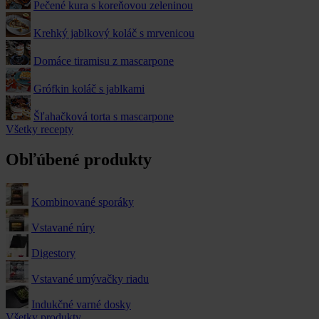
Pečené kura s koreňovou zeleninou
Krehký jablkový koláč s mrvenicou
Domáce tiramisu z mascarpone
Grófkin koláč s jablkami
Šľahačková torta s mascarpone
Všetky recepty
Obľúbené produkty
Kombinované sporáky
Vstavané rúry
Digestory
Vstavané umývačky riadu
Indukčné varné dosky
Všetky produkty