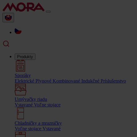
Produkty
Sporáky
Elektrické
Plynové
Kombinované
Indukčné
Príslušenstvo
Umývačky riadu
Vstavané
Voľne stojace
Chladničky a mrazničky
Voľne stojace
Vstavané