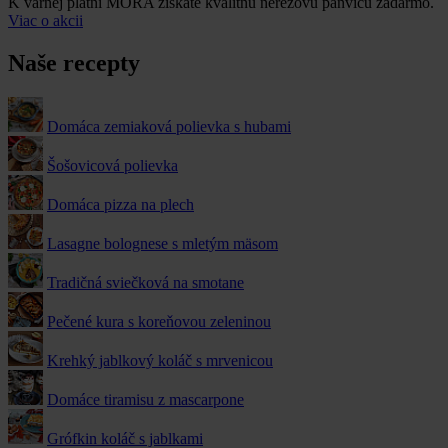
K varnej platni MORA získate kvalitnú nerezovú panvicu zadarmo.
Viac o akcii
Naše recepty
Domáca zemiaková polievka s hubami
Šošovicová polievka
Domáca pizza na plech
Lasagne bolognese s mletým mäsom
Tradičná sviečková na smotane
Pečené kura s koreňovou zeleninou
Krehký jablkový koláč s mrvenicou
Domáce tiramisu z mascarpone
Grófkin koláč s jablkami