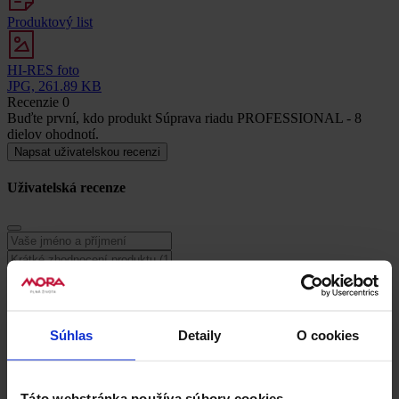
Produktový list
HI-RES foto
JPG, 261.89 KB
Recenzie
0
Buďte první, kdo produkt Súprava riadu PROFESSIONAL - 8
dielov ohodnotí.
Napsat uživatelskou recenzi
Uživatelská recenze
Súhlas
Detaily
O cookies
Táto webstránka používa súbory cookies