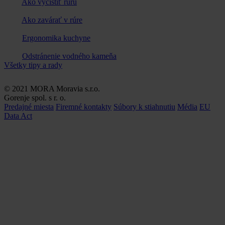
Ako vyčistiť rúru
Ako zavárať v rúre
Ergonomika kuchyne
Odstránenie vodného kameňa
Všetky tipy a rady
© 2021 MORA Moravia s.r.o.
Gorenje spol. s r. o.
Predajné miesta
Firemné kontakty
Súbory k stiahnutiu
Média
EU
Data Act