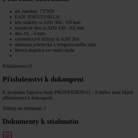
art. number: 737859
EAN: 8595155160126
telo nádoby ss AISI 304 - 0,8 mm
indukčné dno ss AISI 430 - 0,6 mm
dno AL - 4 mm
celonerezové úchyty ss AISI 304
sklenená pokrievka z temperovaného skla
litrová stupnica vo vnútri riadu
Príslušenstvo
0
Příslušenství k dokoupení
K produktu Súprava riadu PROFESSIONAL - 8 dielov není žádné
příslušenství k dokoupení.
Súbory na stiahnutie
2
Dokumenty k stiahnutiu