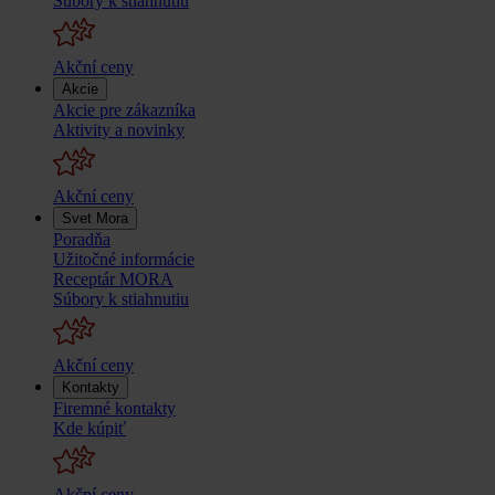
Súbory k stiahnutiu
Akční ceny
Akcie
Akcie pre zákazníka
Aktivity a novinky
Akční ceny
Svet Mora
Poradňa
Užitočné informácie
Receptár MORA
Súbory k stiahnutiu
Akční ceny
Kontakty
Firemné kontakty
Kde kúpiť
Akční ceny