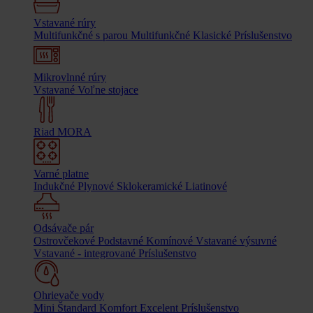
Vstavané rúry
Multifunkčné s parou
Multifunkčné
Klasické
Príslušenstvo
Mikrovlnné rúry
Vstavané
Voľne stojace
Riad MORA
Varné platne
Indukčné
Plynové
Sklokeramické
Liatinové
Odsávače pár
Ostrovčekové
Podstavné
Komínové
Vstavané výsuvné
Vstavané - integrované
Príslušenstvo
Ohrievače vody
Mini
Štandard
Komfort
Excelent
Príslušenstvo