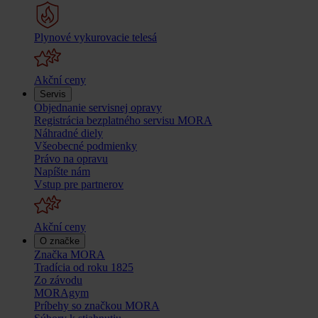
Plynové vykurovacie telesá
Akční ceny
Servis
Objednanie servisnej opravy
Registrácia bezplatného servisu MORA
Náhradné diely
Všeobecné podmienky
Právo na opravu
Napíšte nám
Vstup pre partnerov
Akční ceny
O značke
Značka MORA
Tradícia od roku 1825
Zo závodu
MORAgym
Príbehy so značkou MORA