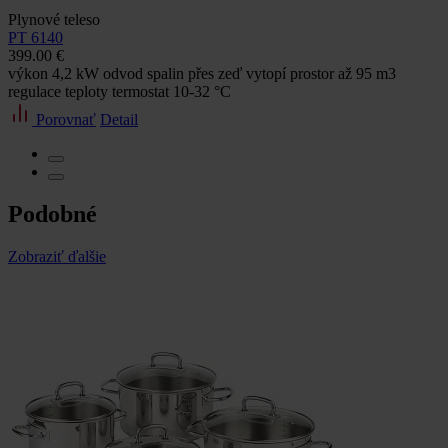
Plynové teleso
PT 6140
399.00 €
výkon 4,2 kW odvod spalin přes zeď vytopí prostor až 95 m3
regulace teploty termostat 10-32 °C
Porovnať
Detail
Podobné
Zobraziť ďalšie