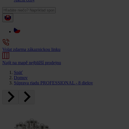
Volat zdarma zákaznickou linku
Najít na mapě nejbližší prodejnu
Späť
Domov
Súprava riadu PROFESSIONAL - 8 dielov