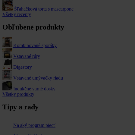
Šľahačková torta s mascarpone
Všetky recepty
Obľúbené produkty
Kombinované sporáky
Vstavané rúry
Digestory
Vstavané umývačky riadu
Indukčné varné dosky
Všetky produkty
Tipy a rady
Na aký program piecť