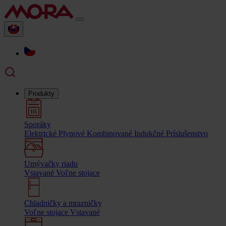
Produkty
Sporáky
Elektrické
Plynové
Kombinované
Indukčné
Príslušenstvo
Umývačky riadu
Vstavané
Voľne stojace
Chladničky a mrazničky
Voľne stojace
Vstavané