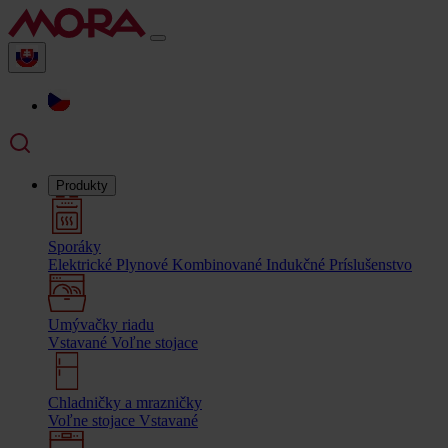
Produkty
Sporáky
Elektrické
Plynové
Kombinované
Indukčné
Príslušenstvo
Umývačky riadu
Vstavané
Voľne stojace
Chladničky a mrazničky
Voľne stojace
Vstavané