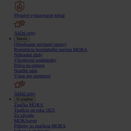
Plynové vykurovacie telesá
Akční ceny
Servis
Objednanie servisnej opravy
Registrácia bezplatného servisu MORA
Náhradné diely
Všeobecné podmienky
Právo na opravu
Napíšte nám
Vstup pre partnerov
Akční ceny
O značke
Značka MORA
Tradícia od roku 1825
Zo závodu
MORAgym
Príbehy so značkou MORA