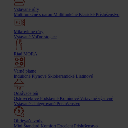
Vstavané rúry
Multifunkčné s parou
Multifunkčné
Klasické
Príslušenstvo
Mikrovlnné rúry
Vstavané
Voľne stojace
Riad MORA
Varné platne
Indukčné
Plynové
Sklokeramické
Liatinové
Odsávače pár
Ostrovčekové
Podstavné
Komínové
Vstavané výsuvné
Vstavané - integrované
Príslušenstvo
Ohrievače vody
Mini
Štandard
Komfort
Excelent
Príslušenstvo