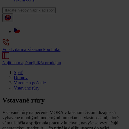
Volat zdarma zákaznickou linku
Najít na mapě nejbližší prodejnu
Späť
Domov
Varenie a pečenie
Vstavané rúry
Vstavané rúry
Vstavané rúry na pečenie MORA v krásnom čistom dizajne sú
vybavené mnohými modernými funkciami a vlastnosťami, ktoré
vám uľahčia a spríjemnia prácu v kuchyni, navyše sa vyznačujú
energetickou triedou A+, čo prináša ďalšiu úsporu do vašej