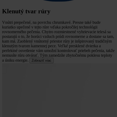
Klenutý tvar rúry
Vnútri prepečené, na povrchu chrumkavé.
Presne také bude
kuriatko upečené v tejto rúre vďaka pokročilej technológii
rovnomerného pečenia. Chytro rozmiestnené vyhrievacie telesá sa
postarajú o to, že horúci vzduch prúdi rovnomerne a dostane sa tam,
kam má. Zaoblený vnútorný priestor rúry je inšpirovaný tradičným
klenutým tvarom kamennej pece. Veľké presklené dvierka a
perfektné osvetlenie vám umožní kontrolovať priebeh pečenia, takže
nemusíte rúru otvárať. Tým zamedzíte zbytočnému poklesu teploty
a úniku energie.
Zobraziť viac