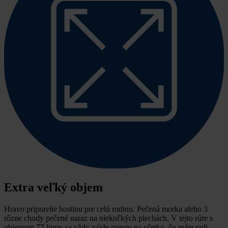
Extra veľký objem
Hravo pripravíte hostinu pre celú rodinu.
Pečená morka alebo 3
rôzne chody pečené naraz na niekoľkých plechách. V tejto rúre s
objemom 77 litrov sa vždy nájde miesto na všetko, čo máte radi.