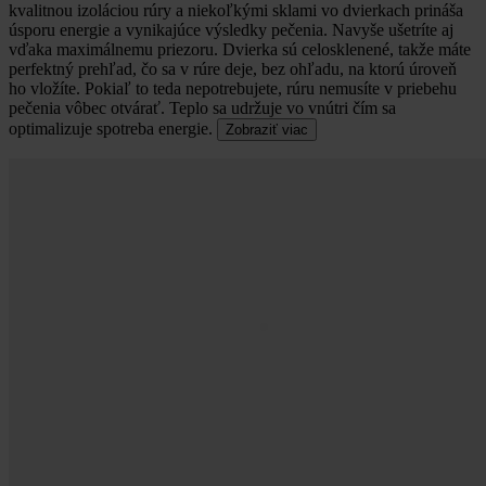
kvalitnou izoláciou rúry a niekoľkými sklami vo dvierkach prináša
úsporu energie a vynikajúce výsledky pečenia. Navyše ušetríte aj
vďaka maximálnemu priezoru. Dvierka sú celosklenené, takže máte
perfektný prehľad, čo sa v rúre deje, bez ohľadu, na ktorú úroveň
ho vložíte. Pokiaľ to teda nepotrebujete, rúru nemusíte v priebehu
pečenia vôbec otvárať. Teplo sa udržuje vo vnútri čím sa
optimalizuje spotreba energie.
Zobraziť viac