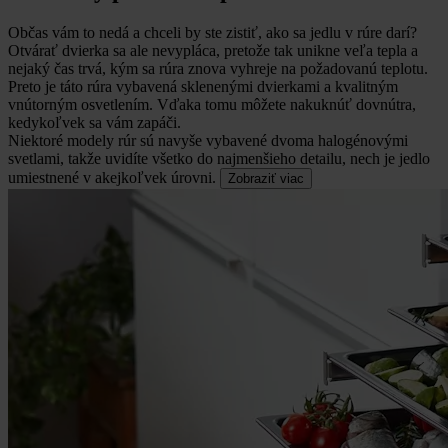
Občas vám to nedá a chceli by ste zistiť, ako sa jedlu v rúre darí?
Otvárať dvierka sa ale nevypláca, pretože tak unikne veľa tepla a
nejaký čas trvá, kým sa rúra znova vyhreje na požadovanú teplotu.
Preto je táto rúra vybavená sklenenými dvierkami a kvalitným
vnútorným osvetlením. Vďaka tomu môžete nakuknúť dovnútra,
kedykoľvek sa vám zapáči.
Niektoré modely rúr sú navyše vybavené dvoma halogénovými
svetlami, takže uvidíte všetko do najmenšieho detailu, nech je jedlo
umiestnené v akejkoľvek úrovni.
Zobraziť viac