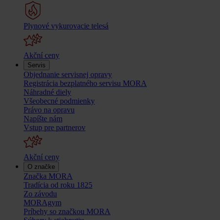
Plynové vykurovacie telesá
Akční ceny
Servis
Objednanie servisnej opravy
Registrácia bezplatného servisu MORA
Náhradné diely
Všeobecné podmienky
Právo na opravu
Napíšte nám
Vstup pre partnerov
Akční ceny
O značke
Značka MORA
Tradícia od roku 1825
Zo závodu
MORAgym
Príbehy so značkou MORA