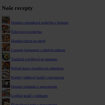
Naše recepty
Domáca zemiaková polievka s hubami
Šošovicová polievka
Domáca pizza na plech
Lasagne bolognese s mletým mäsom
Tradičná sviečková na smotane
Pečené kura s koreňovou zeleninou
Krehký jablkový koláč s mrvenicou
Domáce tiramisu z mascarpone
Grófkin koláč s jablkami
Šľahačková torta s mascarpone