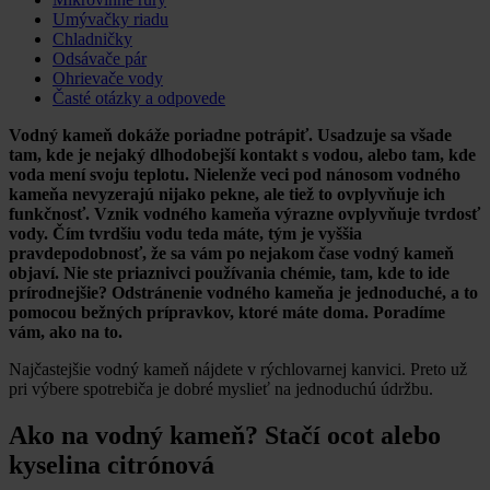
Umývačky riadu
Chladničky
Odsávače pár
Ohrievače vody
Časté otázky a odpovede
Vodný kameň dokáže poriadne potrápiť. Usadzuje sa všade
tam, kde je nejaký dlhodobejší kontakt s vodou, alebo tam, kde
voda mení svoju teplotu. Nielenže veci pod nánosom vodného
kameňa nevyzerajú nijako pekne, ale tiež to ovplyvňuje ich
funkčnosť. Vznik vodného kameňa výrazne ovplyvňuje tvrdosť
vody. Čím tvrdšiu vodu teda máte, tým je vyššia
pravdepodobnosť, že sa vám po nejakom čase vodný kameň
objaví. Nie ste priaznivci používania chémie, tam, kde to ide
prírodnejšie? Odstránenie vodného kameňa je jednoduché, a to
pomocou bežných prípravkov, ktoré máte doma. Poradíme
vám, ako na to.
Najčastejšie vodný kameň nájdete v rýchlovarnej kanvici. Preto už
pri výbere spotrebiča je dobré myslieť na jednoduchú údržbu.
Ako na vodný kameň? Stačí ocot alebo
kyselina citrónová