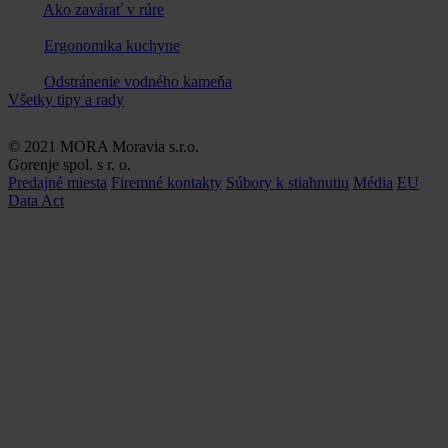
Ako zavárať v rúre
Ergonomika kuchyne
Odstránenie vodného kameňa
Všetky tipy a rady
© 2021 MORA Moravia s.r.o.
Gorenje spol. s r. o.
Predajné miesta
Firemné kontakty
Súbory k stiahnutiu
Média
EU
Data Act