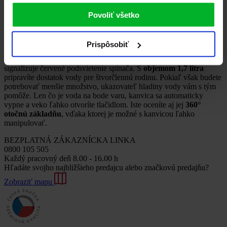
Ako vybrať rýchlovarnú kanvicu
Povoliť všetko
Rýchlovarná kanvica MORA KP 170 B
disponuje
vyberateľným
filtrom vodného kameňa
, takže si vaše nápoje budete môcť
vychutnať v top kvalite bez nežiaducich vápenných usadenín.
Prispôsobiť
MORA myslí aj na bezpečnosť, preto táto kanvica disponuje
ochranou pred zapnutím bez vody
. Zapnutie vám jasne
signalizuje červené podsvietenie spínača. S
objemom 1,7 litra
pripravíte dostatok vody pre štvorčlennú rodinu. Pokiaľ však budete
potrebovať menšie množstvo, ukazovateľ hladiny vody vám s tým
pomôže. Len čo je voda na bode varu, kanvica sa automaticky
vypne a veko ľahko otvoríte tlačidlom. Iste oceníte aj jej
360°
otočnú základňu
, vďaka ktorej je možné s kanvicou ľahko
manipulovať.
BEZPLATNÁ ZÁKAZNÍCKA LINKA
0800 105 505
Každý pracovný deň 8.00 - 16.00 h
Hľadáte svojho najbližšieho predajcu alebo značkovú predajňu?
Zobraziť mapu