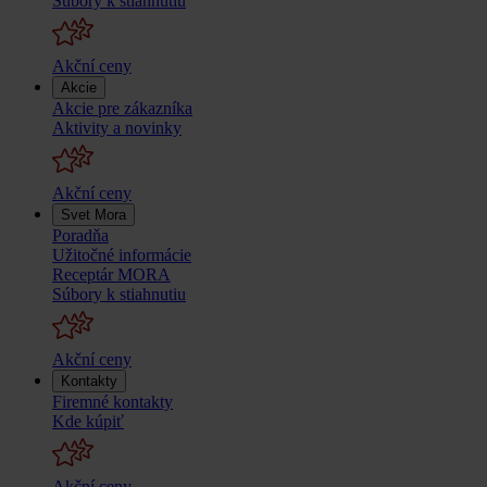
Súbory k stiahnutiu
Akční ceny
Akcie
Akcie pre zákazníka
Aktivity a novinky
Akční ceny
Svet Mora
Poradňa
Užitočné informácie
Receptár MORA
Súbory k stiahnutiu
Akční ceny
Kontakty
Firemné kontakty
Kde kúpiť
Akční ceny