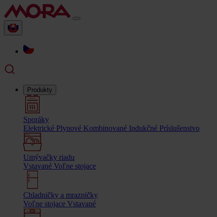
Produkty
Sporáky
Elektrické
Plynové
Kombinované
Indukčné
Príslušenstvo
Umývačky riadu
Vstavané
Voľne stojace
Chladničky a mrazničky
Voľne stojace
Vstavané