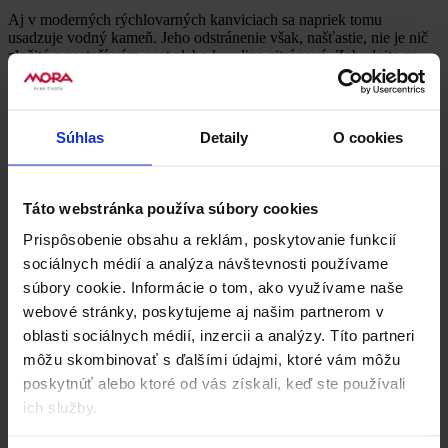
Aj v moderných rýchlovarných kanviciach sa napriek tomu
usadzuje vodný kameň. Jeho odstránenie však, našťastie, nie je nič
zložité a postačí vám ocot alebo kyselina citrónová. Zabudnite na
použitie drôtenky alebo ostrých predmetov, s týmito pomocníkmi to
pôjde ľahko.
Ocot
Súhlas
Detaily
O cookies
Ocot použite v pomere 1 : 1 s vodou, nalejte do rýchlovarnej
kanvice a prevarte.
Potom varnú kanvicu starostlivo vypláchnite a znovu, s čistou
Táto webstránka používa súbory cookies
vodou, vyvarte.
Prispôsobenie obsahu a reklám, poskytovanie funkcií
Kyselina citrónová
sociálnych médií a analýza návštevnosti používame
Kyselinu citrónovú stačí nasypať do plne naplnenej kanvice a
súbory cookie. Informácie o tom, ako využívame naše
povariť.
webové stránky, poskytujeme aj našim partnerom v
Skôr než voda vychladne, vylejte ju.
oblasti sociálnych médií, inzercii a analýzy. Títo partneri
Pri silnejšom nánose je potrebné postup opakovať. Vodný
kameň sa uvoľní a neskôr rozpustí.
môžu skombinovať s ďalšími údajmi, ktoré vám môžu
Nakoniec ešte niekoľkokrát kanvicu prepláchnite vodou a
poskytnúť alebo ktoré od vás získali, keď ste používali
jednu plnú kanvicu prevarte, aby zmizla prípadná kyslosť a
ich služby.
zvyšky citrónovej šťavy.