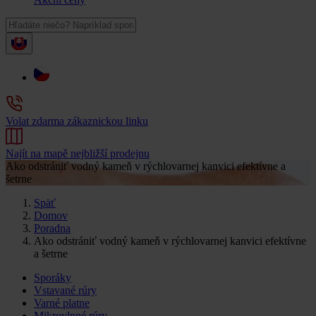
Volat zdarma zákaznickou linku
Najít na mapě nejbližší prodejnu
Ako odstrániť vodný kameň v rýchlovarnej kanvici efektívne a
šetrne
Späť
Domov
Poradna
Ako odstrániť vodný kameň v rýchlovarnej kanvici efektívne
a šetrne
Sporáky
Vstavané rúry
Varné platne
Mikrovlnné rúry