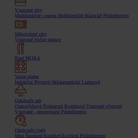
Vstavané rúry
Multifunkčné s parou
Multifunkčné
Klasické
Príslušenstvo
Mikrovlnné rúry
Vstavané
Voľne stojace
Riad MORA
Varné platne
Indukčné
Plynové
Sklokeramické
Liatinové
Odsávače pár
Ostrovčekové
Podstavné
Komínové
Vstavané výsuvné
Vstavané - integrované
Príslušenstvo
Ohrievače vody
Mini
Štandard
Komfort
Excelent
Príslušenstvo