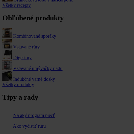
Všetky recepty
Obľúbené produkty
Kombinované sporáky
Vstavané rúry
Digestory
Vstavané umývačky riadu
Indukčné varné dosky
Všetky produkty
Tipy a rady
Na aký program piecť
Ako vyčistiť rúru