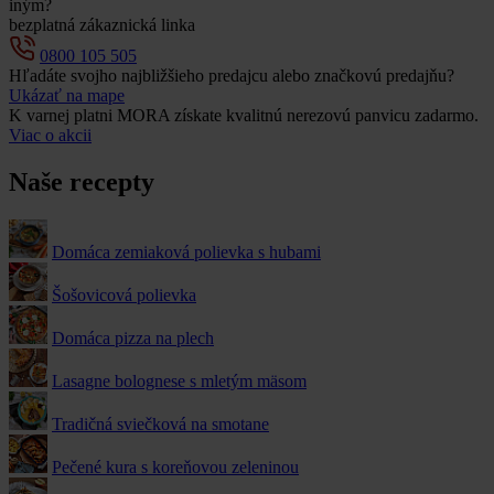
iným?
bezplatná zákaznická linka
0800 105 505
Hľadáte svojho najbližšieho predajcu alebo značkovú predajňu?
Ukázať na mape
K varnej platni MORA získate kvalitnú nerezovú panvicu zadarmo.
Viac o akcii
Naše recepty
Domáca zemiaková polievka s hubami
Šošovicová polievka
Domáca pizza na plech
Lasagne bolognese s mletým mäsom
Tradičná sviečková na smotane
Pečené kura s koreňovou zeleninou