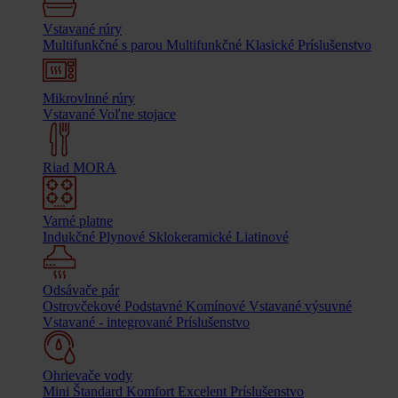
Vstavané rúry
Multifunkčné s parou
Multifunkčné
Klasické
Príslušenstvo
Mikrovlnné rúry
Vstavané
Voľne stojace
Riad MORA
Varné platne
Indukčné
Plynové
Sklokeramické
Liatinové
Odsávače pár
Ostrovčekové
Podstavné
Komínové
Vstavané výsuvné
Vstavané - integrované
Príslušenstvo
Ohrievače vody
Mini
Štandard
Komfort
Excelent
Príslušenstvo