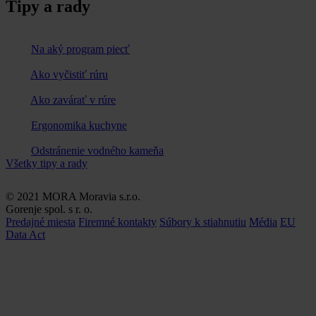
Tipy a rady
Na aký program piecť
Ako vyčistiť rúru
Ako zavárať v rúre
Ergonomika kuchyne
Odstránenie vodného kameňa
Všetky tipy a rady
© 2021 MORA Moravia s.r.o.
Gorenje spol. s r. o.
Predajné miesta
Firemné kontakty
Súbory k stiahnutiu
Média
EU
Data Act