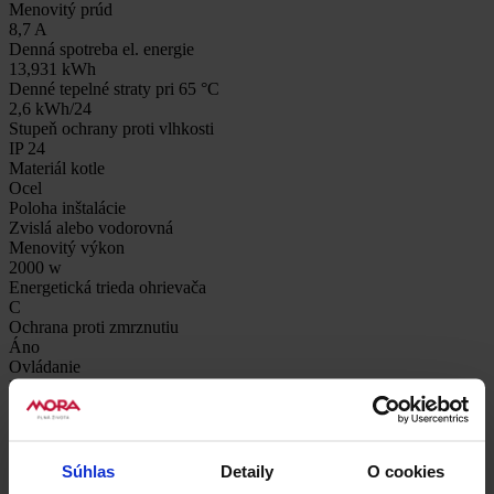
Menovitý prúd
8,7 A
Denná spotreba el. energie
13,931 kWh
Denné tepelné straty pri 65 °C
2,6 kWh/24
Stupeň ochrany proti vlhkosti
IP 24
Materiál kotle
Ocel
Poloha inštalácie
Zvislá alebo vodorovná
Menovitý výkon
2000 w
Energetická trieda ohrievača
C
Ochrana proti zmrznutiu
Áno
Ovládanie
Digitálne ECO Smart
Počet výstupov
2 alebo viac
Príslušenstvo
0
Súhlas
Detaily
O cookies
Příslušenství k dokoupení