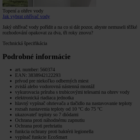
Topení a ohřev vody
Jak vybrat ohřívač vody
Jaký ohřívač vody pořídit a na co si dát pozor, abyste nemuseli těžké
rozhodování opakovat za dva, tři roky znovu?
Technická špecifikácia
Podrobné informácie
art. number: 560374
EAN: 3838942122293
prívod pre niekoľko odberných miest
zvislá alebo vodorovná nástenná montáž
vykurovacia príruba s trubicovými telesami na ohrev vody
elektronická riadiaca jednotka
hlavný vypínač ohrievača a tlačidlo na nastavovanie teploty
rozsah nastavenia teploty od 10 °C do 75 °C
ukazovateľ teploty so 7 diódami
Ochrana proti náhodnému zapnutiu
Ochrana proti prehriatiu
funkcia ochrany proti baktérii legionella
vypínač funkcie EcoSmart