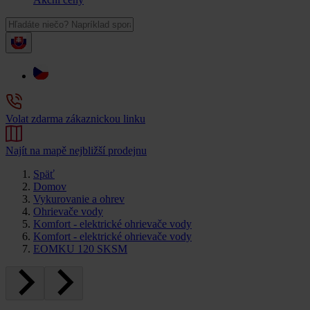
Volat zdarma zákaznickou linku
Najít na mapě nejbližší prodejnu
Späť
Domov
Vykurovanie a ohrev
Ohrievače vody
Komfort - elektrické ohrievače vody
Komfort - elektrické ohrievače vody
EOMKU 120 SKSM