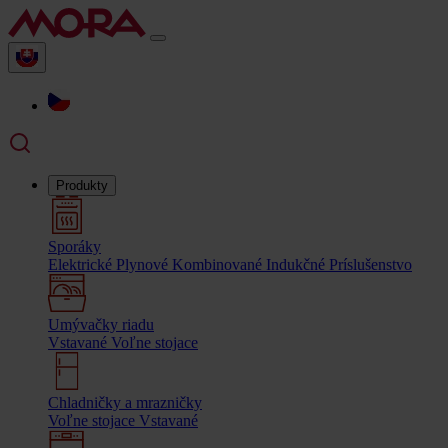
Produkty
Sporáky
Elektrické
Plynové
Kombinované
Indukčné
Príslušenstvo
Umývačky riadu
Vstavané
Voľne stojace
Chladničky a mrazničky
Voľne stojace
Vstavané