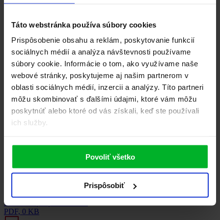
K produktu EOMKU 120 SKSM není žádné příslušenství k
Táto webstránka používa súbory cookies
dokoupení.
Prispôsobenie obsahu a reklám, poskytovanie funkcií
Súbory na stiahnutie
5
sociálnych médií a analýza návštevnosti používame
súbory cookie. Informácie o tom, ako využívame naše
Dokumenty k stiahnutiu
webové stránky, poskytujeme aj našim partnerom v
oblasti sociálnych médií, inzercii a analýzy. Títo partneri
môžu skombinovať s ďalšími údajmi, ktoré vám môžu
Produktový list
poskytnúť alebo ktoré od vás získali, keď ste používali
ich služby.
HI-RES foto
JPG, 0 KB
Povoliť všetko
Technické parametre
PDF, 0 KB
Prispôsobiť
Inštrukcie pre používanie...
PDF, 0 KB