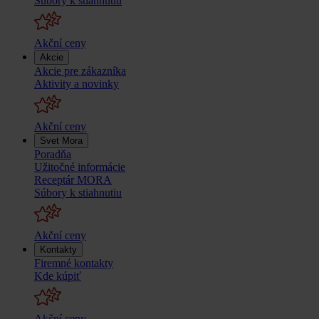
Súbory k stiahnutiu
Akční ceny
Akcie
Akcie pre zákazníka
Aktivity a novinky
Akční ceny
Svet Mora
Poradňa
Užitočné informácie
Receptár MORA
Súbory k stiahnutiu
Akční ceny
Kontakty
Firemné kontakty
Kde kúpiť
Akční ceny