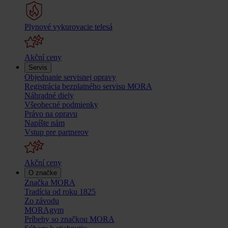
Plynové vykurovacie telesá
Akční ceny
Servis
Objednanie servisnej opravy
Registrácia bezplatného servisu MORA
Náhradné diely
Všeobecné podmienky
Právo na opravu
Napíšte nám
Vstup pre partnerov
Akční ceny
O značke
Značka MORA
Tradícia od roku 1825
Zo závodu
MORAgym
Príbehy so značkou MORA