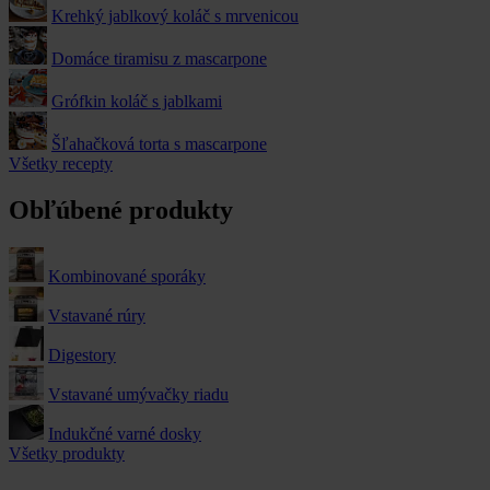
Krehký jablkový koláč s mrvenicou
Domáce tiramisu z mascarpone
Grófkin koláč s jablkami
Šľahačková torta s mascarpone
Všetky recepty
Obľúbené produkty
Kombinované sporáky
Vstavané rúry
Digestory
Vstavané umývačky riadu
Indukčné varné dosky
Všetky produkty