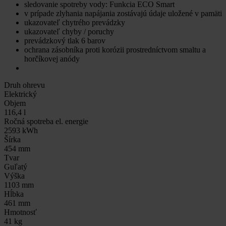
sledovanie spotreby vody: Funkcia ECO Smart
v prípade zlyhania napájania zostávajú údaje uložené v pamäti
ukazovateľ chytrého prevádzky
ukazovateľ chyby / poruchy
prevádzkový tlak 6 barov
ochrana zásobníka proti korózii prostredníctvom smaltu a
horčíkovej anódy
Druh ohrevu
Elektrický
Objem
116,4 l
Ročná spotreba el. energie
2593 kWh
Šírka
454 mm
Tvar
Guľatý
Výška
1103 mm
Hĺbka
461 mm
Hmotnosť
41 kg