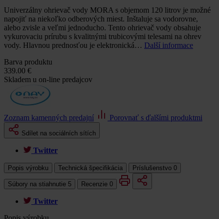
Univerzálny ohrievač vody MORA s objemom 120 litrov je možné
napojiť na niekoľko odberových miest. Inštaluje sa vodorovne,
alebo zvisle a veľmi jednoducho. Tento ohrievač vody obsahuje
vykurovaciu prírubu s kvalitnými trubicovými telesami na ohrev
vody. Hlavnou prednosťou je elektronická…
Další informace
Barva produktu
339.00 €
Skladem u on-line predajcov
Zoznam kamenných predajní
Porovnať s ďalšími produktmi
Sdílet na sociálních sítích
Twitter
Popis výrobku
Technická špecifikácia
Príslušenstvo
0
Súbory na stiahnutie
5
Recenzie
0
Twitter
Popis výrobku