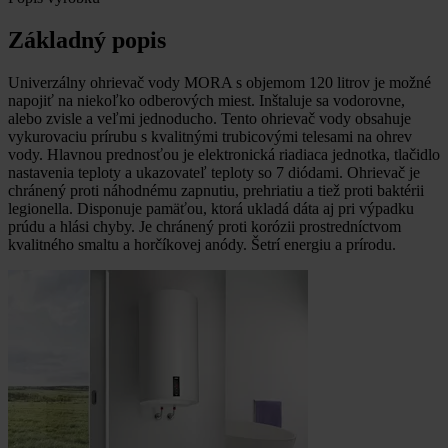
Základný popis
Univerzálny ohrievač vody MORA s objemom 120 litrov je možné
napojiť na niekoľko odberových miest. Inštaluje sa vodorovne,
alebo zvisle a veľmi jednoducho. Tento ohrievač vody obsahuje
vykurovaciu prírubu s kvalitnými trubicovými telesami na ohrev
vody. Hlavnou prednosťou je elektronická riadiaca jednotka, tlačidlo
nastavenia teploty a ukazovateľ teploty so 7 diódami. Ohrievač je
chránený proti náhodnému zapnutiu, prehriatiu a tiež proti baktérii
legionella. Disponuje pamäťou, ktorá ukladá dáta aj pri výpadku
prúdu a hlási chyby. Je chránený proti korózii prostredníctvom
kvalitného smaltu a horčíkovej anódy. Šetrí energiu a prírodu.