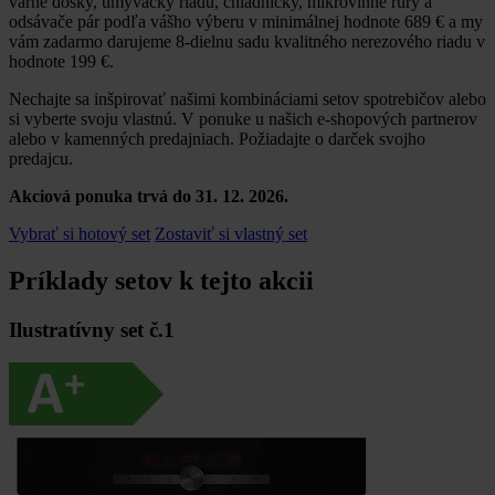
varné dosky, umývačky riadu, chladničky, mikrovlnné rúry a
odsávače pár podľa vášho výberu v minimálnej hodnote 689 € a my
vám zadarmo darujeme 8-dielnu sadu kvalitného nerezového riadu v
hodnote 199 €.
Nechajte sa inšpirovať našimi kombináciami setov spotrebičov alebo
si vyberte svoju vlastnú. V ponuke u našich e-shopových partnerov
alebo v kamenných predajniach. Požiadajte o darček svojho
predajcu.
Akciová ponuka trvá do 31. 12. 2026.
Vybrať si hotový set
Zostaviť si vlastný set
Príklady setov k tejto akcii
Ilustratívny set č.1