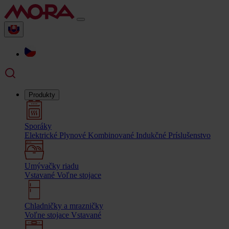
Produkty
Sporáky
Elektrické
Plynové
Kombinované
Indukčné
Príslušenstvo
Umývačky riadu
Vstavané
Voľne stojace
Chladničky a mrazničky
Voľne stojace
Vstavané