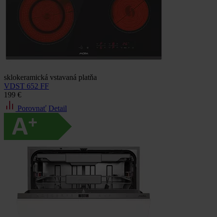
sklokeramická vstavaná platňa
VDST 652 FF
199 €
Porovnať
Detail