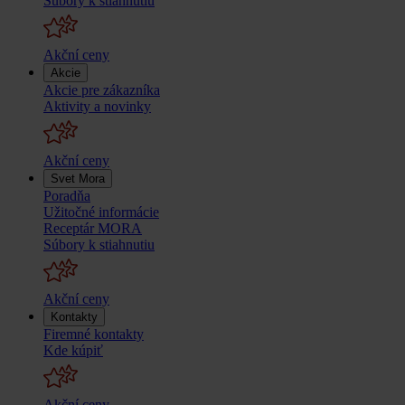
Súbory k stiahnutiu
Akční ceny
Akcie
Akcie pre zákazníka
Aktivity a novinky
Akční ceny
Svet Mora
Poradňa
Užitočné informácie
Receptár MORA
Súbory k stiahnutiu
Akční ceny
Kontakty
Firemné kontakty
Kde kúpiť
Akční ceny