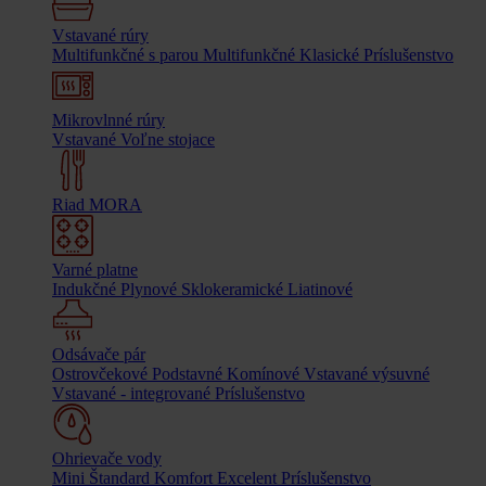
Vstavané rúry
Multifunkčné s parou
Multifunkčné
Klasické
Príslušenstvo
Mikrovlnné rúry
Vstavané
Voľne stojace
Riad MORA
Varné platne
Indukčné
Plynové
Sklokeramické
Liatinové
Odsávače pár
Ostrovčekové
Podstavné
Komínové
Vstavané výsuvné
Vstavané - integrované
Príslušenstvo
Ohrievače vody
Mini
Štandard
Komfort
Excelent
Príslušenstvo