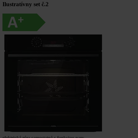
Ilustratívny set č.2
elektrická rúra samostatná s funkciou pary