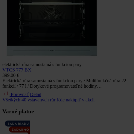
elektrická rúra samostatná s funkciou pary
VTCS 777 BX
399.00 €
Elektrická rúra samostatná s funkciou pary / Multifunkčná rúra 22
funkcií / 77 l / Dotykové programovateľné hodiny…
Porovnať
Detail
Všetkých 40 vstavaných rúr
Kde nakúpiť v akcii
Varné platne