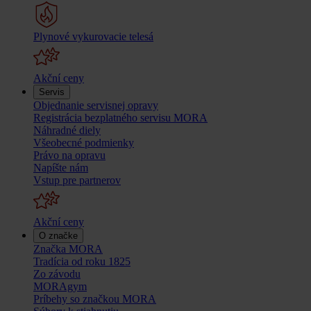
Plynové vykurovacie telesá
Akční ceny
Servis
Objednanie servisnej opravy
Registrácia bezplatného servisu MORA
Náhradné diely
Všeobecné podmienky
Právo na opravu
Napíšte nám
Vstup pre partnerov
Akční ceny
O značke
Značka MORA
Tradícia od roku 1825
Zo závodu
MORAgym
Príbehy so značkou MORA