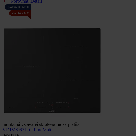
Porovnať
Detail
indukčná vstavaná sklokeramická platňa
VDIMS 67H C PureMatt
399.00 €