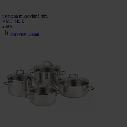
vstavaná mikrovlnná rúra
VMT 445 B
239 €
Porovnať
Detail