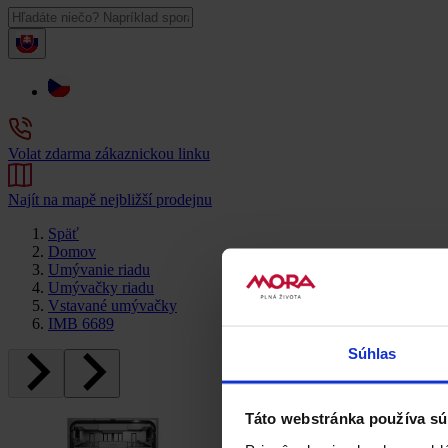
Volat zdarma zákaznickou linku
Najít na mapě nejbližší prodejnu
Späť
Domov
Umývanie riadu
Umývačky riadu
Vstavané umývačky
IMB 6689
Súhlas
Táto webstránka používa sú