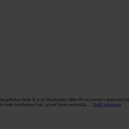
etickej triede B si pri štandardnej šírke 60 cm poradí s neuveriteľ
kže bude bezchybne čisté, aj keď bude umývačka…
Další informace