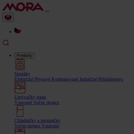
Produkty
Sporáky
Elektrické
Plynové
Kombinované
Indukčné
Príslušenstvo
Umývačky riadu
Vstavané
Voľne stojace
Chladničky a mrazničky
Voľne stojace
Vstavané