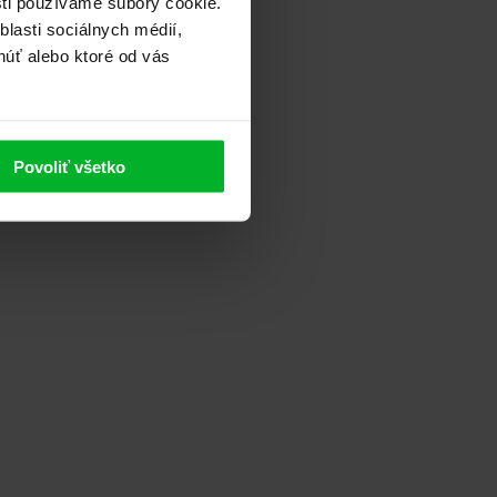
sti používame súbory cookie.
lasti sociálnych médií,
núť alebo ktoré od vás
Povoliť všetko