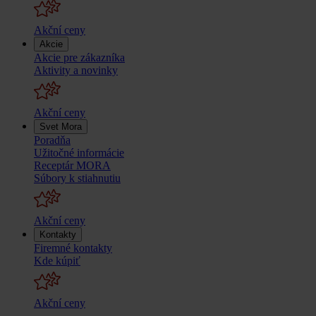
Akční ceny
Akcie
Akcie pre zákazníka
Aktivity a novinky
Akční ceny
Svet Mora
Poradňa
Užitočné informácie
Receptár MORA
Súbory k stiahnutiu
Akční ceny
Kontakty
Firemné kontakty
Kde kúpiť
Akční ceny