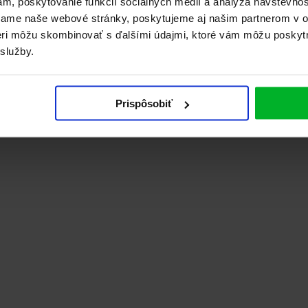
ám, poskytovanie funkcií sociálnych médií a analýza návštevno
vame naše webové stránky, poskytujeme aj našim partnerom v ob
tneri môžu skombinovať s ďalšími údajmi, ktoré vám môžu poskyt
 služby.
Prispôsobiť