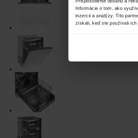
Prispôsobenie obsahu a rekl
Informácie o tom, ako využí
inzercii a analýzy. Títo par
získali, keď ste používali ich