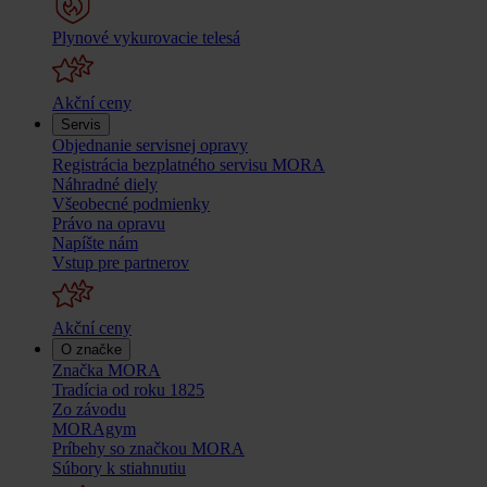
Plynové vykurovacie telesá
Akční ceny
Servis
Objednanie servisnej opravy
Registrácia bezplatného servisu MORA
Náhradné diely
Všeobecné podmienky
Právo na opravu
Napíšte nám
Vstup pre partnerov
Akční ceny
O značke
Značka MORA
Tradícia od roku 1825
Zo závodu
MORAgym
Príbehy so značkou MORA
Súbory k stiahnutiu