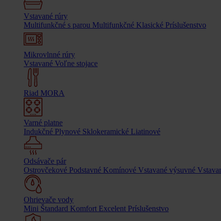
Vstavané rúry
Multifunkčné s parou
Multifunkčné
Klasické
Príslušenstvo
Mikrovlnné rúry
Vstavané
Voľne stojace
Riad MORA
Varné platne
Indukčné
Plynové
Sklokeramické
Liatinové
Odsávače pár
Ostrovčekové
Podstavné
Komínové
Vstavané výsuvné
Vstavan
Ohrievače vody
Mini
Štandard
Komfort
Excelent
Príslušenstvo