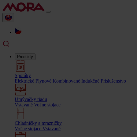
Produkty
Sporáky
Elektrické
Plynové
Kombinované
Indukčné
Príslušenstvo
Umývačky riadu
Vstavané
Voľne stojace
Chladničky a mrazničky
Voľne stojace
Vstavané