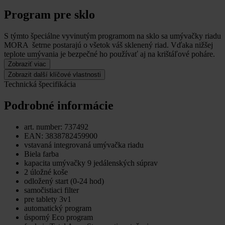
Program pre sklo
S týmto špeciálne vyvinutým programom na sklo sa umývačky riadu
MORA šetrne postarajú o všetok váš sklenený riad.
Vďaka nižšej
teplote umývania je bezpečné ho používať aj na krištáľové poháre.
Zobraziť viac
Zobrazit další klíčové vlastnosti
Technická špecifikácia
Podrobné informácie
art. number: 737492
EAN: 3838782459900
vstavaná integrovaná umývačka riadu
Biela farba
kapacita umývačky 9 jedálenských súprav
2 úložné koše
odložený start (0-24 hod)
samočistiaci filter
pre tablety 3v1
automatický program
úsporný Eco program