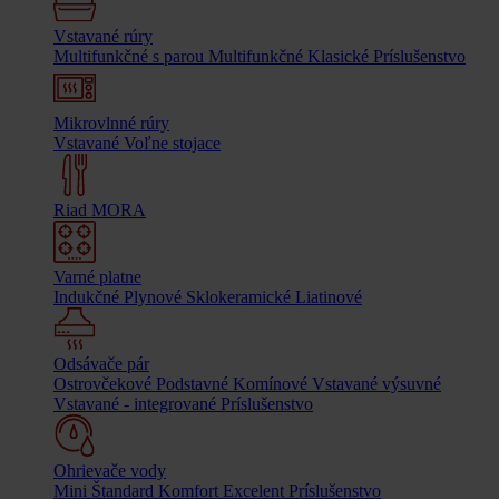
Vstavané rúry
Multifunkčné s parou
Multifunkčné
Klasické
Príslušenstvo
Mikrovlnné rúry
Vstavané
Voľne stojace
Riad MORA
Varné platne
Indukčné
Plynové
Sklokeramické
Liatinové
Odsávače pár
Ostrovčekové
Podstavné
Komínové
Vstavané výsuvné
Vstavané - integrované
Príslušenstvo
Ohrievače vody
Mini
Štandard
Komfort
Excelent
Príslušenstvo