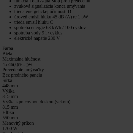
funkcia Total Aqua Stop proti pretečeniu
zvuková signalizácia konca umývania
trieda energetickej účinnosti D
úroveň emisií hluku 45 dB (A) re 1 pW
trieda emisií hluku C
spotreba energie 63 kWh / 100 cyklov
spotreba vody 9 l / cyklus
elektrické napätie 230 V
Farba
Biela
Maximálna hlučnosť
45 db(a)re 1 pw
Prevedenie umývačky
Bez predného panelu
Šírka
448 mm
Výška
815 mm
Výška s pracovnou doskou (vekom)
815 mm
Hĺbka
550 mm
Menovitý príkon
1760 W