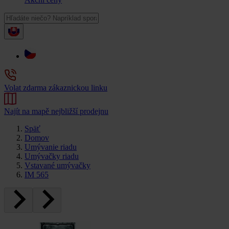
Volat zdarma zákaznickou linku
Najít na mapě nejbližší prodejnu
Späť
Domov
Umývanie riadu
Umývačky riadu
Vstavané umývačky
IM 565