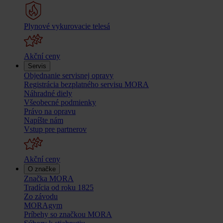
Plynové vykurovacie telesá
Akční ceny
Servis
Objednanie servisnej opravy
Registrácia bezplatného servisu MORA
Náhradné diely
Všeobecné podmienky
Právo na opravu
Napíšte nám
Vstup pre partnerov
Akční ceny
O značke
Značka MORA
Tradícia od roku 1825
Zo závodu
MORAgym
Príbehy so značkou MORA