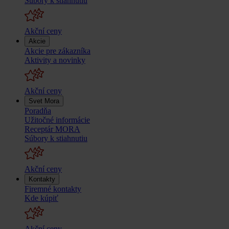
Súbory k stiahnutiu
Akční ceny
Akcie
Akcie pre zákazníka
Aktivity a novinky
Akční ceny
Svet Mora
Poradňa
Užitočné informácie
Receptár MORA
Súbory k stiahnutiu
Akční ceny
Kontakty
Firemné kontakty
Kde kúpiť
Akční ceny