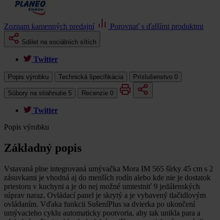
Zoznam kamenných predajní
Porovnať s ďalšími produktmi
Sdílet na sociálních sítích
Twitter
Popis výrobku
Technická špecifikácia
Príslušenstvo
0
Súbory na stiahnutie
5
Recenzie
0
Twitter
Popis výrobku
Základný popis
Vstavaná plne integrovaná umývačka Mora IM 565 šírky 45 cm s 2
zásuvkami je vhodná aj do menších rodín alebo kde nie je dostatok
priestoru v kuchyni a je do nej možné umiestniť 9 jedálenských
súprav naraz. Ovládací panel je skrytý a je vybavený tlačidlovým
ovládaním. Vďaka funkcii SušeníPlus sa dvierka po ukončení
umývacieho cyklu automaticky pootvoria, aby tak unikla para a