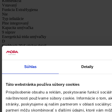
Konštrukcia
Vstavaný
Funkcia ExtraHygiena
Nie
Typ inštalácie
Plne integrovaný
Kapacita umývačka
9 súprav
Energetická trida umývačky
D
Cashback 20 € sticker detail
Áno
Akcia k setu spotřebičov sada riadu zadarmo - sticker detail
Áno
1h program umývanie
Súhlas
Detaily
Nie
AUTO program
Áno
Počet košov
Táto webstránka používa súbory cookies
2
Počet programov umývania
Prispôsobenie obsahu a reklám, poskytovanie funkcií sociál
6
návštevnosti používame súbory cookie. Informácie o tom, 
Počet umývacích teplôt
4
stránky, poskytujeme aj našim partnerom v oblasti sociálnych
Samočistiaci program
partneri môžu skombinovať s ďalšími údajmi, ktoré vám môž