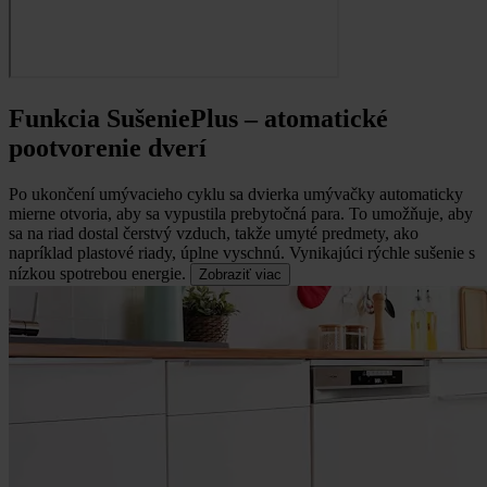
Funkcia SušeniePlus – atomatické
pootvorenie dverí
Po ukončení umývacieho cyklu sa dvierka umývačky automaticky
mierne otvoria, aby sa vypustila prebytočná para.
To umožňuje, aby
sa na riad dostal čerstvý vzduch, takže umyté predmety, ako
napríklad plastové riady, úplne vyschnú. Vynikajúci rýchle sušenie s
nízkou spotrebou energie.
Zobraziť viac