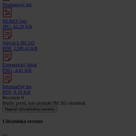
Produktový list
HI-RES foto
JPG, 42.29 KB
Návod k IM 565
PDF, 1289.42 KB
Energetický štítok
PNG, 4.41 KB
Informačný list
PDF, 8.16 KB
Recenzie
0
Buďte první, kdo produkt IM 565 ohodnotí.
Napsat uživatelskou recenzi
Uživatelská recenze