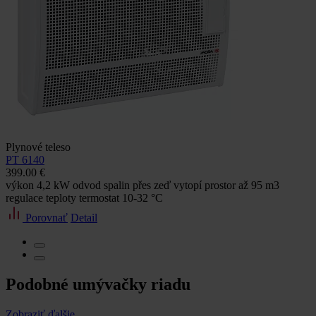
Plynové teleso
PT 6140
399.00 €
výkon 4,2 kW odvod spalin přes zeď vytopí prostor až 95 m3
regulace teploty termostat 10-32 °C
Porovnať
Detail
Podobné umývačky riadu
Zobraziť ďalšie