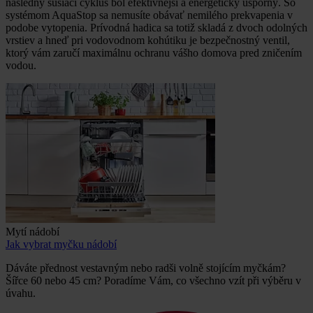
následný sušiaci cyklus bol efektívnejší a energeticky úsporný. So
systémom AquaStop sa nemusíte obávať nemilého prekvapenia v
podobe vytopenia. Prívodná hadica sa totiž skladá z dvoch odolných
vrstiev a hneď pri vodovodnom kohútiku je bezpečnostný ventil,
ktorý vám zaručí maximálnu ochranu vášho domova pred zničením
vodou.
Mytí nádobí
Jak vybrat myčku nádobí
Dáváte přednost vestavným nebo radši volně stojícím myčkám?
Šířce 60 nebo 45 cm? Poradíme Vám, co všechno vzít při výběru v
úvahu.