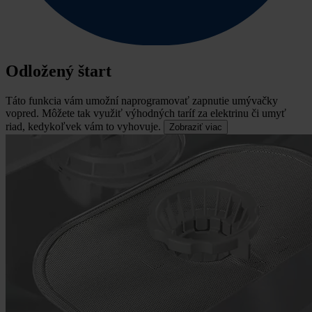
Odložený štart
Táto funkcia vám umožní naprogramovať zapnutie umývačky
vopred.
Môžete tak využiť výhodných taríf za elektrinu či umyť
riad, kedykoľvek vám to vyhovuje.
Zobraziť viac