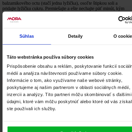
balzamikového octu (stačí jedna lyžička), osoľte štipkou soli a
pridajte lyžičku cukru. Premiešajte a ešte nechajte päť minút, kým
cukor zľahka skaramelizuje. Podávate k mäsu.
Ideálnou prílohou sú zemiaky, krúpy alebo
čerstvý chlieb
.
Ako dezert odporúčame
hruškový koláč s tvarohom a
Súhlas
Detaily
O cooki
posýpkou
.
Táto webstránka používa súbory cookies
Prispôsobenie obsahu a reklám, poskytovanie funkcií sociál
médií a analýza návštevnosti používame súbory cookie.
Informácie o tom, ako využívame naše webové stránky,
poskytujeme aj našim partnerom v oblasti sociálnych médií,
inzercii a analýzy. Títo partneri môžu skombinovať s ďalšími
údajmi, ktoré vám môžu poskytnúť alebo ktoré od vás získal
ste používali ich služby.