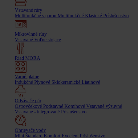
Vstavané rúry
Multifunkčné s parou
Multifunkčné
Klasické
Príslušenstvo
Mikrovlnné rúry
Vstavané
Voľne stojace
Riad MORA
Varné platne
Indukčné
Plynové
Sklokeramické
Liatinové
Odsávače pár
Ostrovčekové
Podstavné
Komínové
Vstavané výsuvné
Vstavané - integrované
Príslušenstvo
Ohrievače vody
Mini
Štandard
Komfort
Excelent
Príslušenstvo