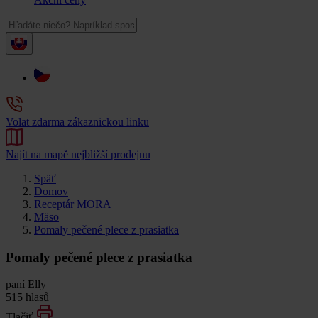
Volat zdarma zákaznickou linku
Najít na mapě nejbližší prodejnu
Späť
Domov
Receptár MORA
Mäso
Pomaly pečené plece z prasiatka
Pomaly pečené plece z prasiatka
paní Elly
515 hlasů
Tlačiť