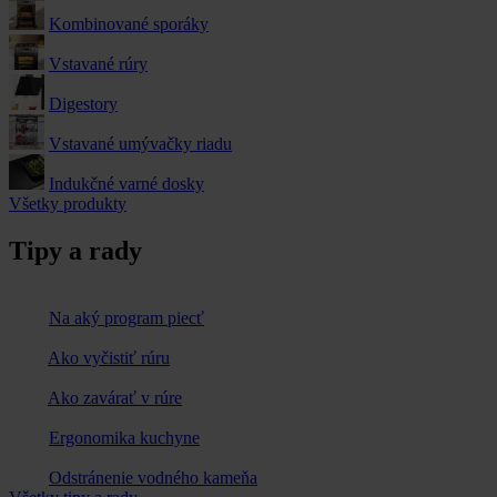
Kombinované sporáky
Vstavané rúry
Digestory
Vstavané umývačky riadu
Indukčné varné dosky
Všetky produkty
Tipy a rady
Na aký program piecť
Ako vyčistiť rúru
Ako zavárať v rúre
Ergonomika kuchyne
Odstránenie vodného kameňa