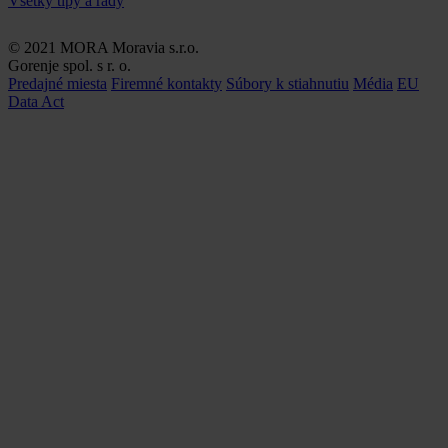
Všetky tipy a rady
© 2021 MORA Moravia s.r.o.
Gorenje spol. s r. o.
Predajné miesta
Firemné kontakty
Súbory k stiahnutiu
Média
EU
Data Act