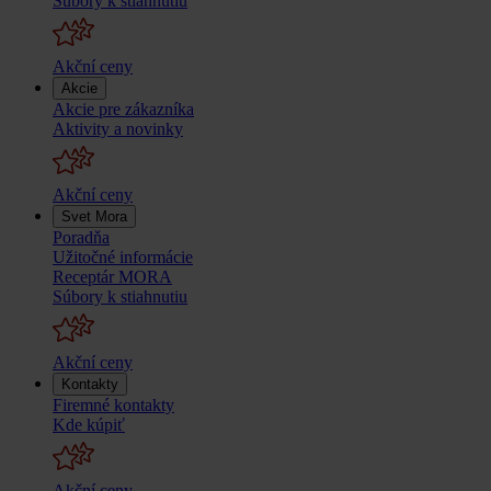
Súbory k stiahnutiu
Akční ceny
Akcie
Akcie pre zákazníka
Aktivity a novinky
Akční ceny
Svet Mora
Poradňa
Užitočné informácie
Receptár MORA
Súbory k stiahnutiu
Akční ceny
Kontakty
Firemné kontakty
Kde kúpiť
Akční ceny