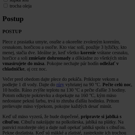
trocha oleja
Postup
POSTUP
Plece z prasiatka umyte, osušte a okoreňte zvoleným korením,
cesnakom, horčicou a osoľte. Kto viac solí, použije 3 lyžičky, kto
menej, stačia dve. Ideálne je, keď všetko
korenie
vrátane cesnaku,
horčice a soli
zmiešate dohromady
a dôkladne zo všetkých strán
vmasírujete do mäsa
. Pokojne nechajte pár hodín
odležať v
chladničke
, aj cez noc.
Večer pred obedom dajte plece do pekáča. Priklopte vekom a
podlejte 1 dl vody. Dajte do
rúry
vyhriatej na 90 °C.
Pečte celú noc
,
10 hodín. Ráno zvýšte teplotu na 130 °C a pečte ďalšie 3 hodiny.
Potom odkryte pokrievku a dopekajte na 160 °C, kým mäso
nedostane peknú farbu, trvá to zhruba ďalšiu hodinku. Pritom
prelievajte mäso výpekom, pokojne každých desať minút.
Keď už mäso vyzerá, že bude dopečené,
pripravte si jablká s
cibuľou
. Cibuľu nakrájajte na polkolieska, jablká na plátky. Na
panvici rozohrejte olej a dajte naň opekať jablká spolu s cibuľou.
Pekne dozlatista. Keď sú mäkké a zlatisté, zastreknite ich trochou