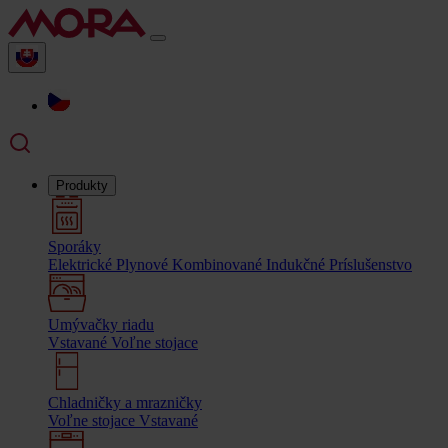
Produkty
Sporáky
Elektrické
Plynové
Kombinované
Indukčné
Príslušenstvo
Umývačky riadu
Vstavané
Voľne stojace
Chladničky a mrazničky
Voľne stojace
Vstavané