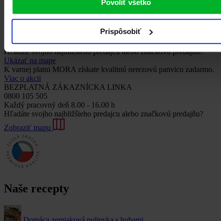
Povoliť všetko
Chcete pomôcť s výberom, alebo potrebujete poradiť s niečím
iným?
bezplatná zákaznická linka
Prispôsobiť
0800 105 505
Hľadáte svojho najbližšieho predajcu alebo značkovú predajňu?
Ukázať na mape
K varnej platni MORA získate kvalitnú nerezovú panvicu zadarmo.
Viac o akcii
BEZPLATNÁ ZÁKAZNÍCKA LINKA
0800 105 505
Každý pracovný deň 8.00 - 16.00 h
Hľadáte svojho najbližšieho predajcu alebo značkovú predajňu?
Zobraziť mapu
Naše recepty
Domáca zemiaková polievka s hubami