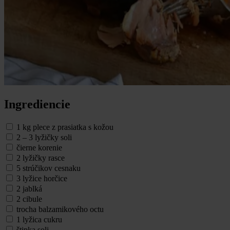
Ingrediencie
1 kg plece z prasiatka s kožou
2 – 3 lyžičky soli
čierne korenie
2 lyžičky rasce
5 strúčikov cesnaku
3 lyžice horčice
2 jablká
2 cibule
trocha balzamikového octu
1 lyžica cukru
štipka soli