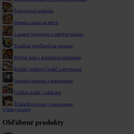
Šošovicová polievka
Domáca pizza na plech
Lasagne bolognese s mletým mäsom
Tradičná sviečková na smotane
Pečené kura s koreňovou zeleninou
Krehký jablkový koláč s mrvenicou
Domáce tiramisu z mascarpone
Grófkin koláč s jablkami
Šľahačková torta s mascarpone
Všetky recepty
Obľúbené produkty