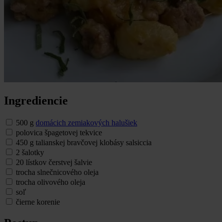
Ingrediencie
500 g
domácich zemiakových halušiek
polovica špagetovej tekvice
450 g talianskej bravčovej klobásy salsiccia
2 šalotky
20 lístkov čerstvej šalvie
trocha slnečnicového oleja
trocha olivového oleja
soľ
čierne korenie