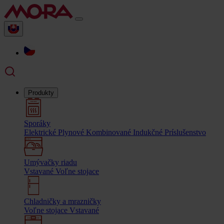
Produkty
Sporáky
Elektrické
Plynové
Kombinované
Indukčné
Príslušenstvo
Umývačky riadu
Vstavané
Voľne stojace
Chladničky a mrazničky
Voľne stojace
Vstavané