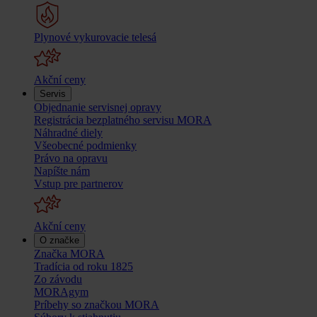
Plynové vykurovacie telesá
Akční ceny
Servis
Objednanie servisnej opravy
Registrácia bezplatného servisu MORA
Náhradné diely
Všeobecné podmienky
Právo na opravu
Napíšte nám
Vstup pre partnerov
Akční ceny
O značke
Značka MORA
Tradícia od roku 1825
Zo závodu
MORAgym
Príbehy so značkou MORA