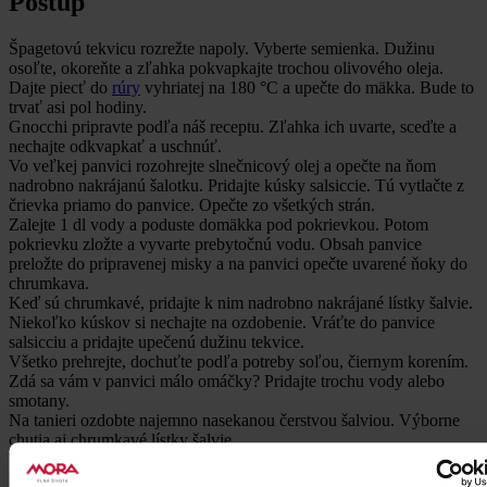
Postup
Špagetovú tekvicu rozrežte napoly. Vyberte semienka. Dužinu
osoľte, okoreňte a zľahka pokvapkajte trochou olivového oleja.
Dajte piecť do
rúry
vyhriatej na 180 °C a upečte do mäkka. Bude to
trvať asi pol hodiny.
Gnocchi pripravte podľa náš receptu. Zľahka ich uvarte, sceďte a
nechajte odkvapkať a uschnúť.
Vo veľkej panvici rozohrejte slnečnicový olej a opečte na ňom
nadrobno nakrájanú šalotku. Pridajte kúsky salsiccie. Tú vytlačte z
črievka priamo do panvice. Opečte zo všetkých strán.
Zalejte 1 dl vody a poduste domäkka pod pokrievkou. Potom
pokrievku zložte a vyvarte prebytočnú vodu. Obsah panvice
preložte do pripravenej misky a na panvici opečte uvarené ňoky do
chrumkava.
Keď sú chrumkavé, pridajte k nim nadrobno nakrájané lístky šalvie.
Niekoľko kúskov si nechajte na ozdobenie. Vráťte do panvice
salsicciu a pridajte upečenú dužinu tekvice.
Všetko prehrejte, dochuťte podľa potreby soľou, čiernym korením.
Zdá sa vám v panvici málo omáčky? Pridajte trochu vody alebo
smotany.
Na tanieri ozdobte najemno nasekanou čerstvou šalviou. Výborne
chutia aj chrumkavé lístky šalvie.
Tie pripravíte tak, že rozohrejete v panvičke olej a čerstvé lístky
šalvie v ňom opečiete do chrumkava.