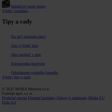
Indukčné varné dosky
Všetky produkty
Tipy a rady
Na aký program piecť
Ako vyčistiť rúru
Ako zavárať v rúre
Ergonomika kuchyne
Odstránenie vodného kameňa
Všetky tipy a rady
© 2021 MORA Moravia s.r.o.
Gorenje spol. s r. o.
Predajné miesta
Firemné kontakty
Súbory k stiahnutiu
Média
EU
Data Act