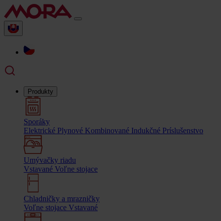
Produkty
Sporáky
Elektrické
Plynové
Kombinované
Indukčné
Príslušenstvo
Umývačky riadu
Vstavané
Voľne stojace
Chladničky a mrazničky
Voľne stojace
Vstavané