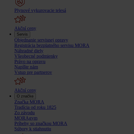
Plynové vykurovacie telesá
Akční ceny
Servis
Objednanie servisnej opravy
Registrácia bezplatného servisu MORA
Náhradné diely
Všeobecné podmienky
Právo na opravu
Napíšte nám
Vstup pre partnerov
Akční ceny
O značke
Značka MORA
Tradícia od roku 1825
Zo závodu
MORAgym
Príbehy so značkou MORA
Súbory k stiahnutiu