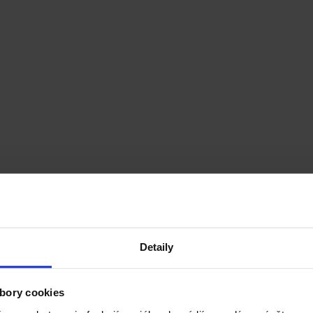
Detaily
ie. Sú rýchle, farebné, plné chuti a potešia nielen vegetariánov. Kombi
fektný recept, keď chcete využiť sezónnu zeleninu a pripraviť niečo zd
bory cookies