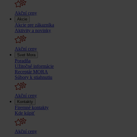
Akční ceny
Akcie
Akcie pre zákazníka
Aktivity a novinky
Akční ceny
Svet Mora
Poradňa
Užitočné informácie
Receptár MORA
Súbory k stiahnutiu
Akční ceny
Kontakty
Firemné kontakty
Kde kúpiť
Akční ceny