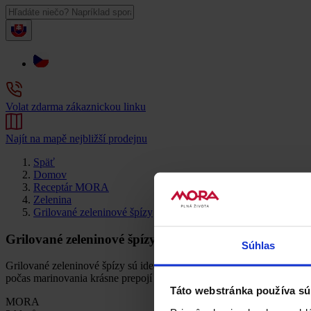
Volat zdarma zákaznickou linku
Najít na mapě nejbližší prodejnu
Späť
Domov
Receptár MORA
Zelenina
Grilované zeleninové špízy
Grilované zeleninové špízy
Súhlas
Grilované zeleninové špízy sú ideálnou voľbou na ľahké letné grilovan
počas marinovania krásne prepojí s bylinkami a olivovým olejom. Per
Táto webstránka používa sú
MORA