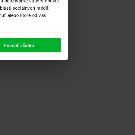
sti používame súbory cookie.
lasti sociálnych médií,
núť alebo ktoré od vás
Povoliť všetko