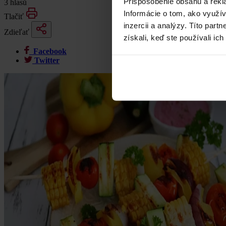
Prispôsobenie obsahu a rekl
3 hlasů
Informácie o tom, ako využí
Tlačiť
inzercii a analýzy. Títo par
Zdieľať
získali, keď ste používali ich
Facebook
Twitter