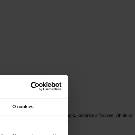
O cookies
nácia cukety, papriky, cherry paradajok, kukurice a červenej cibule sa
ravé a efektné bez zbytočnej námahy.