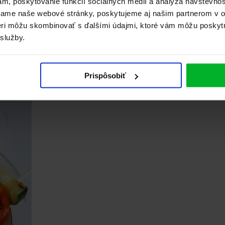
ám, poskytovanie funkcií sociálnych médií a analýza návštevno
vame naše webové stránky, poskytujeme aj našim partnerom v ob
tneri môžu skombinovať s ďalšími údajmi, ktoré vám môžu poskyt
 služby.
Prispôsobiť