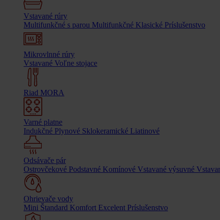
Vstavané rúry
Multifunkčné s parou
Multifunkčné
Klasické
Príslušenstvo
Mikrovlnné rúry
Vstavané
Voľne stojace
Riad MORA
Varné platne
Indukčné
Plynové
Sklokeramické
Liatinové
Odsávače pár
Ostrovčekové
Podstavné
Komínové
Vstavané výsuvné
Vstavan
Ohrievače vody
Mini
Štandard
Komfort
Excelent
Príslušenstvo