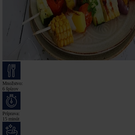
Množstvo:
6 špízov
Príprava:
15 minút