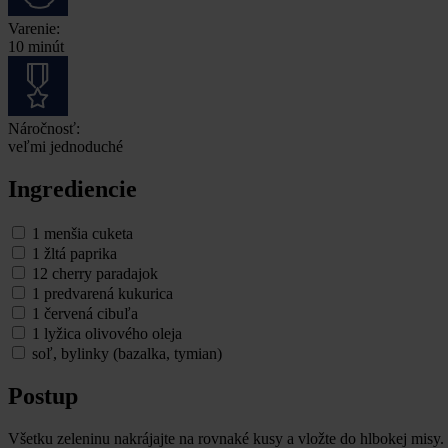
Varenie:
10 minút
Náročnosť:
veľmi jednoduché
Ingrediencie
1 menšia cuketa
1 žltá paprika
12 cherry paradajok
1 predvarená kukurica
1 červená cibuľa
1 lyžica olivového oleja
soľ, bylinky (bazalka, tymian)
Postup
Všetku zeleninu nakrájajte na rovnaké kusy a vložte do hlbokej misy.