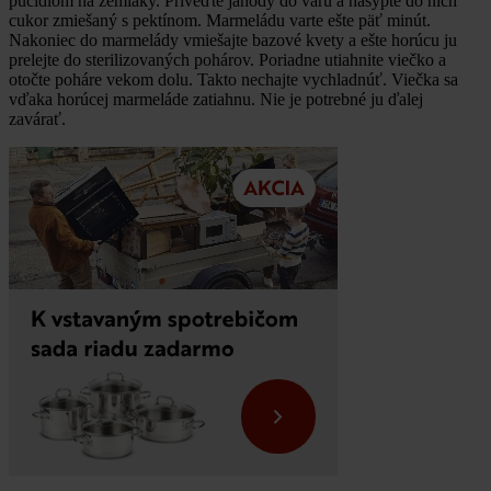
pučidlom na zemiaky. Priveďte jahody do varu a nasypte do nich
cukor zmiešaný s pektínom. Marmeládu varte ešte päť minút.
Nakoniec do marmelády vmiešajte bazové kvety a ešte horúcu ju
prelejte do sterilizovaných pohárov. Poriadne utiahnite viečko a
otočte poháre vekom dolu. Takto nechajte vychladnúť. Viečka sa
vďaka horúcej marmeláde zatiahnu. Nie je potrebné ju ďalej
zavárať.