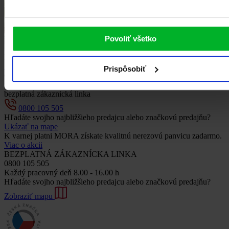
Povoliť všetko
Múčniky, dezerty, cukrovinky
Strúhaný tvarohový koláč
Prispôsobiť
Chcete pomôcť s výberom, alebo potrebujete poradiť s niečím
iným?
bezplatná zákaznická linka
0800 105 505
Hľadáte svojho najbližšieho predajcu alebo značkovú predajňu?
Ukázať na mape
K varnej platni MORA získate kvalitnú nerezovú panvicu zadarmo.
Viac o akcii
BEZPLATNÁ ZÁKAZNÍCKA LINKA
0800 105 505
Každý pracovný deň 8.00 - 16.00 h
Hľadáte svojho najbližšieho predajcu alebo značkovú predajňu?
Zobraziť mapu