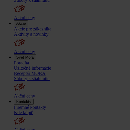
Súbory k stiahnutiu
Akční ceny
Akcie
Akcie pre zákazníka
Aktivity a novinky
Akční ceny
Svet Mora
Poradňa
Užitočné informácie
Receptár MORA
Súbory k stiahnutiu
Akční ceny
Kontakty
Firemné kontakty
Kde kúpiť
Akční ceny