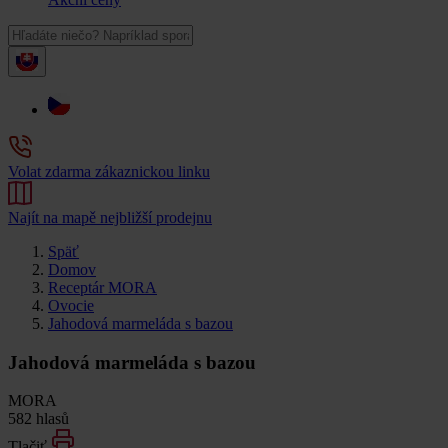
Volat zdarma zákaznickou linku
Najít na mapě nejbližší prodejnu
Späť
Domov
Receptár MORA
Ovocie
Jahodová marmeláda s bazou
Jahodová marmeláda s bazou
MORA
582 hlasů
Tlačiť