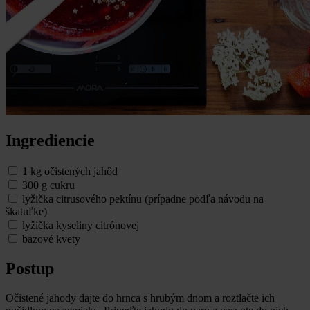
Ingrediencie
1 kg očistených jahôd
300 g cukru
lyžička citrusového pektínu (prípadne podľa návodu na
škatuľke)
lyžička kyseliny citrónovej
bazové kvety
Postup
Očistené jahody dajte do hrnca s hrubým dnom a roztlačte ich