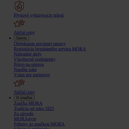
Plynové vykurovacie telesá
Akční ceny
Servis
Objednanie servisnej opravy
Registrácia bezplatného servisu MORA
Náhradné diely
Všeobecné podmienky
Právo na opravu
Napíšte nám
Vstup pre partnerov
Akční ceny
O značke
Značka MORA
Tradícia od roku 1825
Zo závodu
MORAgym
Príbehy so značkou MORA