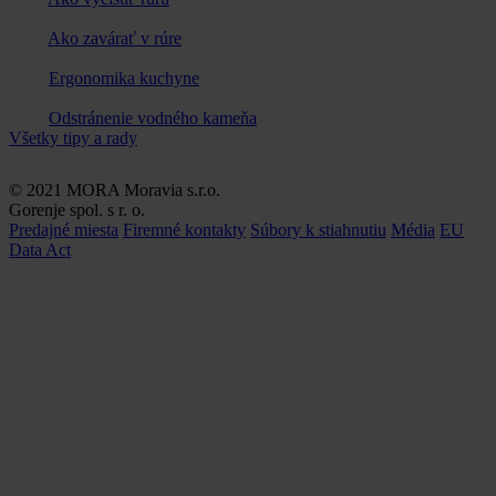
Ako zavárať v rúre
Ergonomika kuchyne
Odstránenie vodného kameňa
Všetky tipy a rady
© 2021 MORA Moravia s.r.o.
Gorenje spol. s r. o.
Predajné miesta
Firemné kontakty
Súbory k stiahnutiu
Média
EU
Data Act