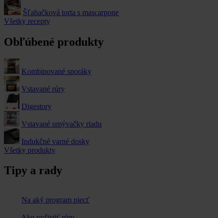
Šľahačková torta s mascarpone
Všetky recepty
Obľúbené produkty
Kombinované sporáky
Vstavané rúry
Digestory
Vstavané umývačky riadu
Indukčné varné dosky
Všetky produkty
Tipy a rady
Na aký program piecť
Ako vyčistiť rúru