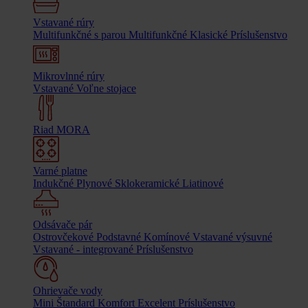
Vstavané rúry
Multifunkčné s parou
Multifunkčné
Klasické
Príslušenstvo
Mikrovlnné rúry
Vstavané
Voľne stojace
Riad MORA
Varné platne
Indukčné
Plynové
Sklokeramické
Liatinové
Odsávače pár
Ostrovčekové
Podstavné
Komínové
Vstavané výsuvné
Vstavané - integrované
Príslušenstvo
Ohrievače vody
Mini
Štandard
Komfort
Excelent
Príslušenstvo