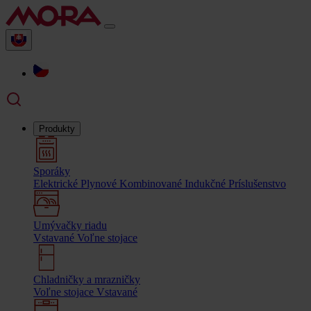
Produkty
Sporáky
Elektrické
Plynové
Kombinované
Indukčné
Príslušenstvo
Umývačky riadu
Vstavané
Voľne stojace
Chladničky a mrazničky
Voľne stojace
Vstavané