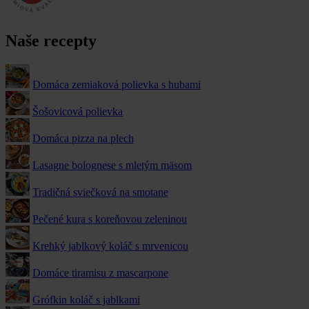
Naše recepty
Domáca zemiaková polievka s hubami
Šošovicová polievka
Domáca pizza na plech
Lasagne bolognese s mletým mäsom
Tradičná sviečková na smotane
Pečené kura s koreňovou zeleninou
Krehký jablkový koláč s mrvenicou
Domáce tiramisu z mascarpone
Grófkin koláč s jablkami