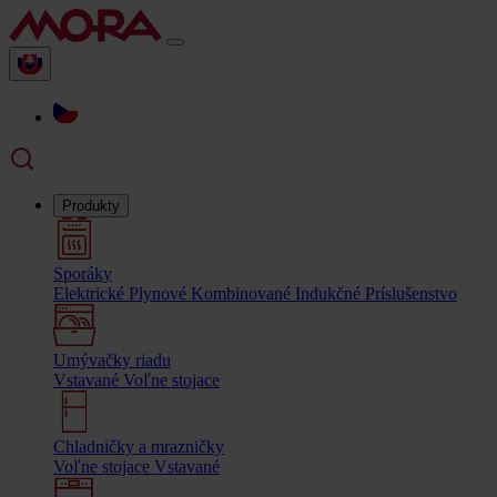
Produkty
Sporáky
Elektrické
Plynové
Kombinované
Indukčné
Príslušenstvo
Umývačky riadu
Vstavané
Voľne stojace
Chladničky a mrazničky
Voľne stojace
Vstavané