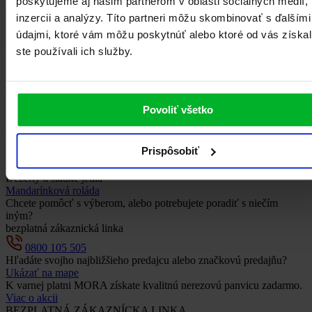
poskytujeme aj našim partnerom v oblasti sociálnych médií,
Banánový koláč
inzercii a analýzy. Títo partneri môžu skombinovať s ďalšími
údajmi, ktoré vám môžu poskytnúť alebo ktoré od vás získal
ste používali ich služby.
Povoliť všetko
Prispôsobiť
Dezerty a sladké jedlá
Mandarínková roláda
Chcete pomôcť s výberom, alebo potrebujete poradiť s niečím
iným?
bezplatná zákaznická linka
0800 105 505
Hľadáte svojho najbližšieho predajcu alebo značkovú predajňu?
Ukázať na mape
K varnej platni MORA získate kvalitnú nerezovú panvicu zadarmo.
Viac o akcii
BEZPLATNÁ ZÁKAZNÍCKA LINKA