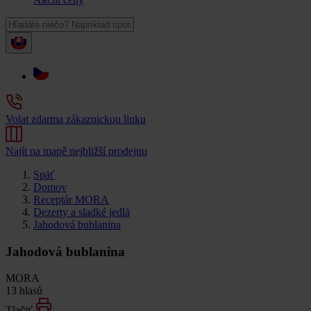
Volat zdarma zákaznickou linku
Najít na mapě nejbližší prodejnu
Späť
Domov
Receptár MORA
Dezerty a sladké jedlá
Jahodová bublanina
Jahodová bublanina
MORA
13 hlasů
Tlačiť