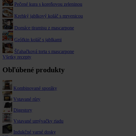
Pečené kura s koreňovou zeleninou
Krehký jablkový koláč s mrvenicou
Domáce tiramisu z mascarpone
Grófkin koláč s jablkami
Šľahačková torta s mascarpone
Všetky recepty
Obľúbené produkty
Kombinované sporáky
Vstavané rúry
Digestory
Vstavané umývačky riadu
Indukčné varné dosky