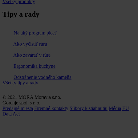
Všetky produkty
Tipy a rady
Na aký program piecť
Ako vyčistiť rúru
Ako zavárať v rúre
Ergonomika kuchyne
Odstránenie vodného kameňa
Všetky tipy a rady
© 2021 MORA Moravia s.r.o.
Gorenje spol. s r. o.
Predajné miesta
Firemné kontakty
Súbory k stiahnutiu
Média
EU
Data Act