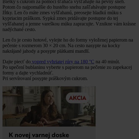
Bielky s cukrom za pomocí šľahača vyšľahajte na pevný sneh.
Potom čo najpomalšie do hustého snehu zašľahávajte postupne
žĺtky. Len čo máte zmes vyšľahanú, preosejte hladkú múku s
kypriacim práškom. Sypkú zmes pridávajte postupne do tej
vyšľahanej a jemne vareškou múku zapracujte. Vznikne vám krásne
nadýchané cesto.
Len čo je cesto hotové, vylejte ho do formy vyloženej papierom na
pečenie s rozmerom 30 × 20 cm. Na cesto nasypte na kocky
nakrájané jahody a posypte plátkami mandlí.
Dajte piecť do
vopred vyhriatej rúry na 180 °C
na 40 minút.
Po upečení bublaninu vyberte s papierom na pečenie zo zapekacej
formy a dajte vychladnúť.
Pri servírovaní posypte práškovým cukrom.