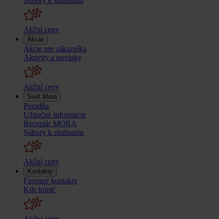
Súbory k stiahnutiu
Akční ceny
Akcie
Akcie pre zákazníka
Aktivity a novinky
Akční ceny
Svet Mora
Poradňa
Užitočné informácie
Receptár MORA
Súbory k stiahnutiu
Akční ceny
Kontakty
Firemné kontakty
Kde kúpiť
Akční ceny