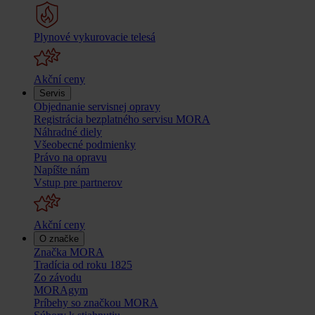
Plynové vykurovacie telesá
Akční ceny
Servis
Objednanie servisnej opravy
Registrácia bezplatného servisu MORA
Náhradné diely
Všeobecné podmienky
Právo na opravu
Napíšte nám
Vstup pre partnerov
Akční ceny
O značke
Značka MORA
Tradícia od roku 1825
Zo závodu
MORAgym
Príbehy so značkou MORA