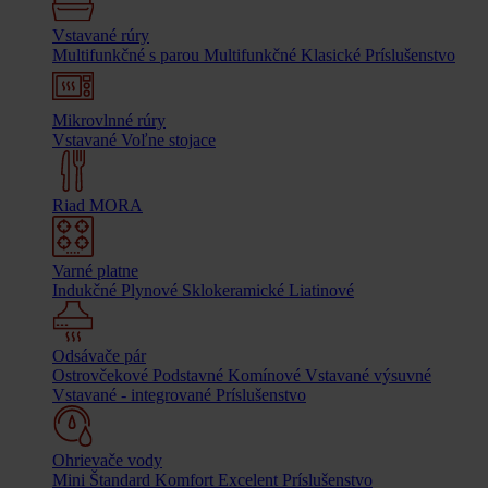
Vstavané rúry
Multifunkčné s parou
Multifunkčné
Klasické
Príslušenstvo
Mikrovlnné rúry
Vstavané
Voľne stojace
Riad MORA
Varné platne
Indukčné
Plynové
Sklokeramické
Liatinové
Odsávače pár
Ostrovčekové
Podstavné
Komínové
Vstavané výsuvné
Vstavané - integrované
Príslušenstvo
Ohrievače vody
Mini
Štandard
Komfort
Excelent
Príslušenstvo