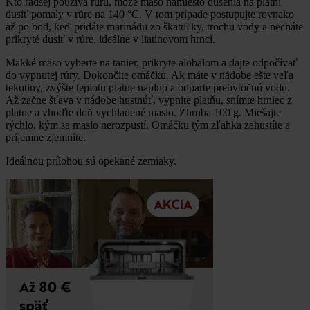
Kto radšej používa rúru, môže mäso namiesto dusenia na platni
dusiť pomaly v rúre na 140 °C. V tom prípade postupujte rovnako
až po bod, keď pridáte marinádu zo škatuľky, trochu vody a necháte
prikryté dusiť v rúre, ideálne v liatinovom hrnci.
Mäkké mäso vyberte na tanier, prikryte alobalom a dajte odpočívať
do vypnutej rúry. Dokončite omáčku. Ak máte v nádobe ešte veľa
tekutiny, zvýšte teplotu platne naplno a odparte prebytočnú vodu.
Až začne šťava v nádobe hustnúť, vypnite platňu, snímte hrniec z
platne a vhoďte doň vychladené maslo. Zhruba 100 g. Miešajte
rýchlo, kým sa maslo nerozpustí. Omáčku tým zľahka zahustíte a
príjemne zjemníte.
Ideálnou prílohou sú opekané zemiaky.