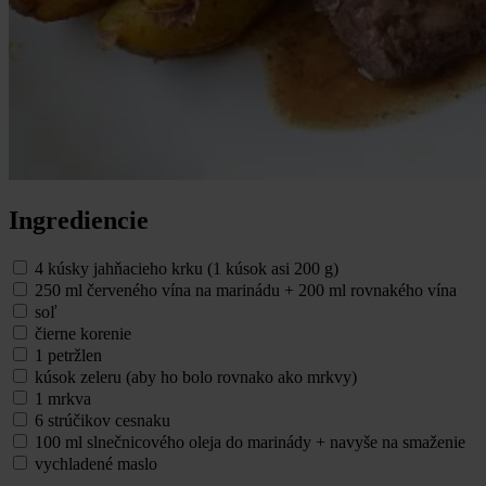
Ingrediencie
4 kúsky jahňacieho krku (1 kúsok asi 200 g)
250 ml červeného vína na marinádu + 200 ml rovnakého vína
soľ
čierne korenie
1 petržlen
kúsok zeleru (aby ho bolo rovnako ako mrkvy)
1 mrkva
6 strúčikov cesnaku
100 ml slnečnicového oleja do marinády + navyše na smaženie
vychladené maslo