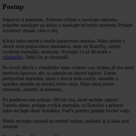
Postup
Pripravte si marinádu. Zeleninu očistite a nasekajte najemno,
prípadne nakrájajte na kúsky a nasekajte tyčovým mixérom. Pridajte
rozotrený cesnak, víno a olej.
Kúsky mäsa umyte a osušte papierovou utierkou. Mäso potrite z
oboch strán pripravenou marinádou, dajte do škatuľky, zalejte
zvyškom marinády, uzatvorte. Nechajte 24 až 48 hodín v
chladničke
. Dlhší čas je vhodnejší.
Po dvoch dňoch v chladničke mäso vyberte von, hodinu až dve pred
tepelnou úpravou, aby sa zahrialo na izbovú teplotu. Zotrite
prebytočnú marinádu, mäso z oboch strán osoľte, okoreňte a
sprudka osmažte na menšej vrstve oleja. Mäso musí pekne
stmavnúť, zafarbiť sa dohneda.
Pri prudkom vare pridajte 200 ml vína, ktoré necháte odpariť.
Teplotu stlmte, pridajte zvyšok marinády zo škatuľky a prikryté
mäso nechajte dusiť domäkka. Podľa potreby pridajte trochu vody.
Platňu nechajte zapnutú na strednú teplotu, pokojne aj zľahka pod
stredom.