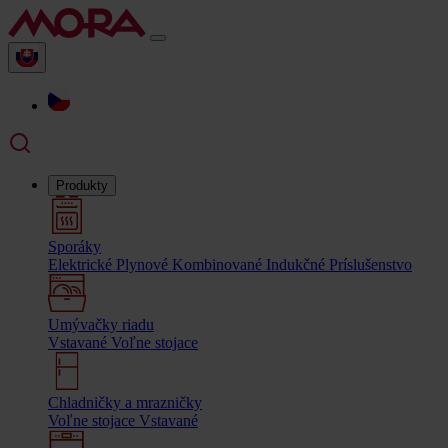
Produkty
Sporáky
Elektrické
Plynové
Kombinované
Indukčné
Príslušenstvo
Umývačky riadu
Vstavané
Voľne stojace
Chladničky a mrazničky
Voľne stojace
Vstavané