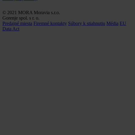
© 2021 MORA Moravia s.r.o.
Gorenje spol. s r. o.
Predajné miesta
Firemné kontakty
Súbory k stiahnutiu
Média
EU
Data Act