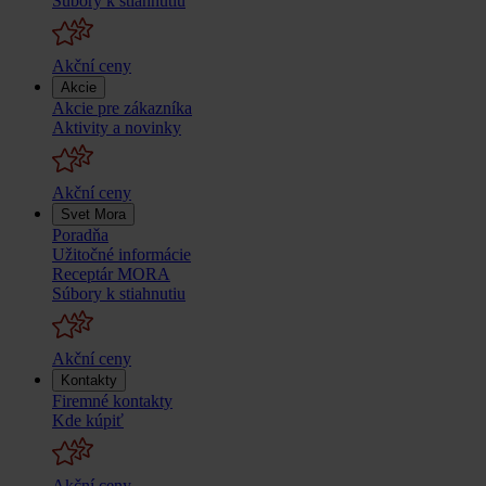
Súbory k stiahnutiu
Akční ceny
Akcie
Akcie pre zákazníka
Aktivity a novinky
Akční ceny
Svet Mora
Poradňa
Užitočné informácie
Receptár MORA
Súbory k stiahnutiu
Akční ceny
Kontakty
Firemné kontakty
Kde kúpiť
Akční ceny