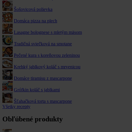
Šošovicová polievka
Domáca pizza na plech
Lasagne bolognese s mletým mäsom
Tradičná sviečková na smotane
Pečené kura s koreňovou zeleninou
Krehký jablkový koláč s mrvenicou
Domáce tiramisu z mascarpone
Grófkin koláč s jablkami
Šľahačková torta s mascarpone
Všetky recepty
Obľúbené produkty