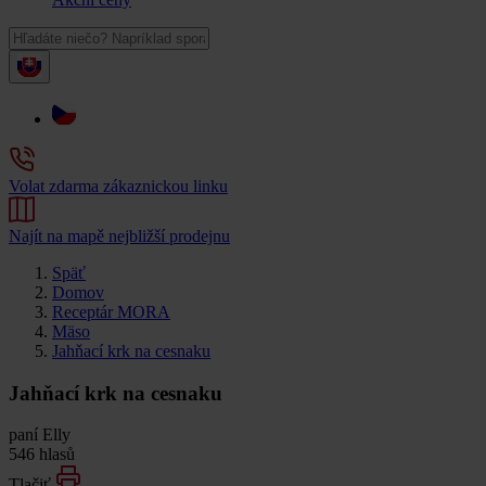
Volat zdarma zákaznickou linku
Najít na mapě nejbližší prodejnu
Späť
Domov
Receptár MORA
Mäso
Jahňací krk na cesnaku
Jahňací krk na cesnaku
paní Elly
546 hlasů
Tlačiť