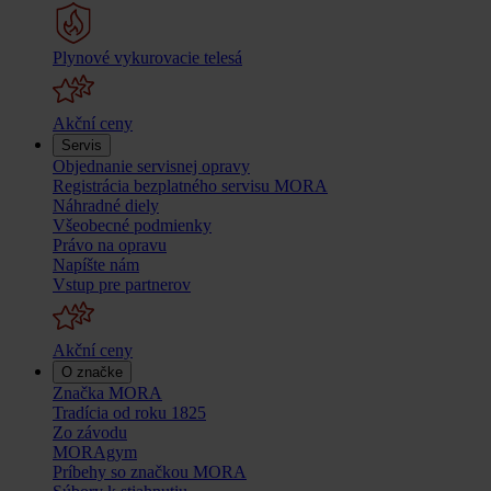
Plynové vykurovacie telesá
Akční ceny
Servis
Objednanie servisnej opravy
Registrácia bezplatného servisu MORA
Náhradné diely
Všeobecné podmienky
Právo na opravu
Napíšte nám
Vstup pre partnerov
Akční ceny
O značke
Značka MORA
Tradícia od roku 1825
Zo závodu
MORAgym
Príbehy so značkou MORA