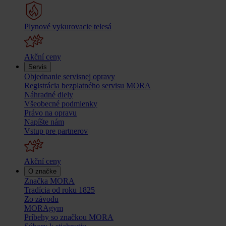
Plynové vykurovacie telesá
Akční ceny
Servis
Objednanie servisnej opravy
Registrácia bezplatného servisu MORA
Náhradné diely
Všeobecné podmienky
Právo na opravu
Napíšte nám
Vstup pre partnerov
Akční ceny
O značke
Značka MORA
Tradícia od roku 1825
Zo závodu
MORAgym
Príbehy so značkou MORA