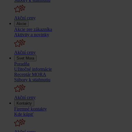
Súbory k stiahnutiu
Akční ceny
Akcie
Akcie pre zákazníka
Aktivity a novinky
Akční ceny
Svet Mora
Poradňa
Užitočné informácie
Receptár MORA
Súbory k stiahnutiu
Akční ceny
Kontakty
Firemné kontakty
Kde kúpiť
Akční ceny