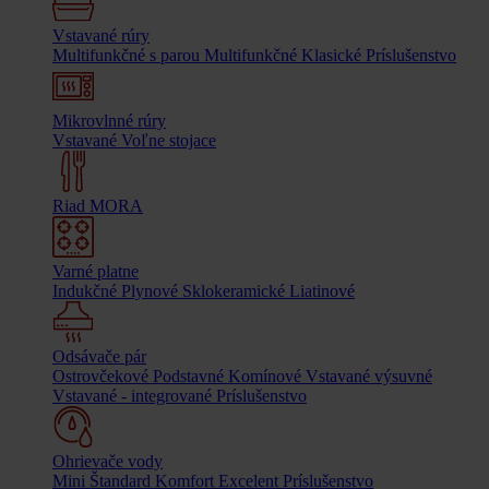
Vstavané rúry
Multifunkčné s parou
Multifunkčné
Klasické
Príslušenstvo
Mikrovlnné rúry
Vstavané
Voľne stojace
Riad MORA
Varné platne
Indukčné
Plynové
Sklokeramické
Liatinové
Odsávače pár
Ostrovčekové
Podstavné
Komínové
Vstavané výsuvné
Vstavané - integrované
Príslušenstvo
Ohrievače vody
Mini
Štandard
Komfort
Excelent
Príslušenstvo