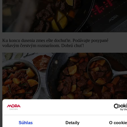
Ku koncu dusenia zmes ešte dochuťte. Podávajte posypané
voňavým čerstvým rozmarínom. Dobrú chuť!
Súhlas
Detaily
O cooki