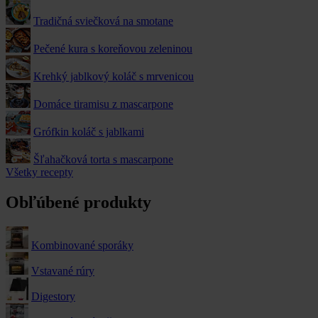
Tradičná sviečková na smotane
Pečené kura s koreňovou zeleninou
Krehký jablkový koláč s mrvenicou
Domáce tiramisu z mascarpone
Grófkin koláč s jablkami
Šľahačková torta s mascarpone
Všetky recepty
Obľúbené produkty
Kombinované sporáky
Vstavané rúry
Digestory