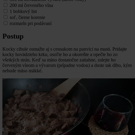
200 ml červeného vína
1 bobkový list
soľ, čierne korenie
rozmarín pri podávaní
Postup
Kocky cibule osmažte aj s cesnakom na panvici na masti. Pridajte
kocky hovädzieho krku, osoľte ho a okoreňte a opečte ho zo
všetkých strán. Keď sa mäso dostatočne zatiahne, zalejte ho
červeným vínom a vývarom (prípadne vodou) a duste tak dlho, kým
nebude mäso mäkké.