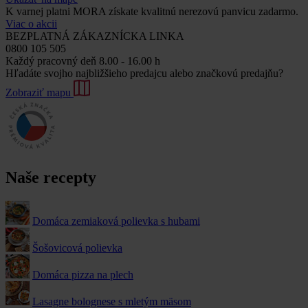
K varnej platni MORA získate kvalitnú nerezovú panvicu zadarmo.
Viac o akcii
BEZPLATNÁ ZÁKAZNÍCKA LINKA
0800 105 505
Každý pracovný deň 8.00 - 16.00 h
Hľadáte svojho najbližšieho predajcu alebo značkovú predajňu?
Zobraziť mapu
Naše recepty
Domáca zemiaková polievka s hubami
Šošovicová polievka
Domáca pizza na plech
Lasagne bolognese s mletým mäsom