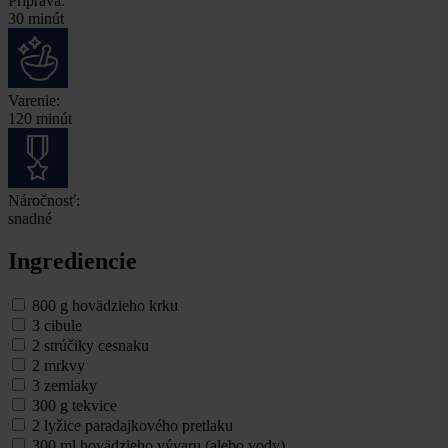
Príprava:
30 minút
Varenie:
120 minút
Náročnosť:
snadné
Ingrediencie
800 g hovädzieho krku
3 cibule
2 strúčiky cesnaku
2 mrkvy
3 zemiaky
300 g tekvice
2 lyžice paradajkového pretlaku
300 ml hovädzieho vývaru (alebo vody)