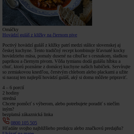
Omáčky
Hovädzí guláš z kližky na čiernom pive
Poctivý hovädzí guláš z kližky patrí medzi stálice slovenskej aj
českej kuchyne. Tento tradičný recept kombinuje šťavnaté kocky
hovädzieho mäsa, pomaly dusené na cibuľke s cesnakom, sladkou
paprikou a čiernym pivom. Vôňa tymianu dodá gulášu hĺbku a
chuť, ktorú poznáme z domácej kuchyne našich babičiek. Servírujte
so zemiakovou knedľou, čerstvým chlebom alebo plackami a užite
si naozaj ten najlepší hovädzí guláš, aký si doma môžete pripraviť.
4 – 6 porcií
2 hodiny
stredná
Chcete pomôcť s výberom, alebo potrebujete poradiť s niečím
iným?
bezplatná zákaznická linka
0800 105 505
Hľadáte svojho najbližšieho predajcu alebo značkovú predajňu?
Ukázať na mape