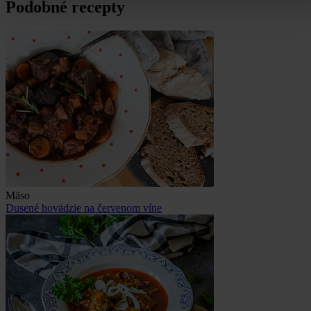
Podobné recepty
Mäso
Dusené hovädzie na červenom víne