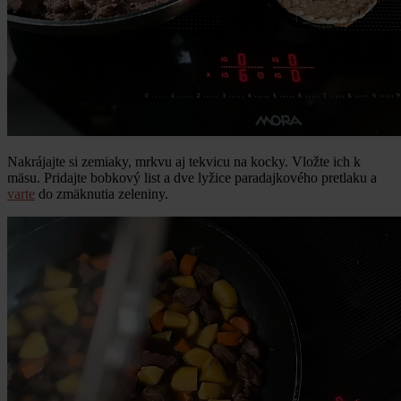
Nakrájajte si zemiaky, mrkvu aj tekvicu na kocky. Vložte ich k
mäsu. Pridajte bobkový list a dve lyžice paradajkového pretlaku a
varte
do zmäknutia zeleniny.