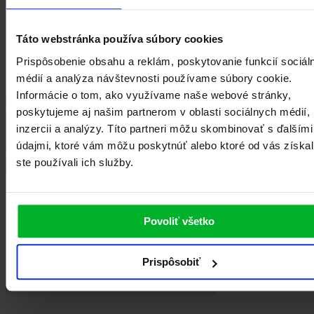
Táto webstránka používa súbory cookies
TIPY A RADY: ak by ste k hovädziemu mäsu radi vyskúšali inú
prílohu, jednoducho si pripravte recept bez zemiakov a hovädziu
Prispôsobenie obsahu a reklám, poskytovanie funkcií sociál
zmes s jesennou zeleninou podávajte s knedľou alebo napríklad s
médií a analýza návštevnosti používame súbory cookie.
ryžou.
Informácie o tom, ako využívame naše webové stránky,
poskytujeme aj našim partnerom v oblasti sociálnych médií,
inzercii a analýzy. Títo partneri môžu skombinovať s ďalšími
údajmi, ktoré vám môžu poskytnúť alebo ktoré od vás získal
ste používali ich služby.
Povoliť všetko
Prispôsobiť