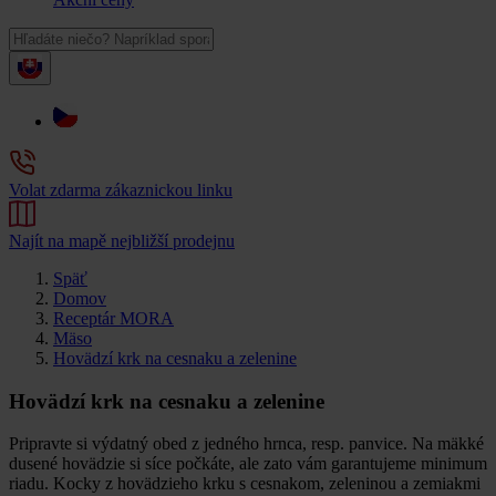
Volat zdarma zákaznickou linku
Najít na mapě nejbližší prodejnu
Späť
Domov
Receptár MORA
Mäso
Hovädzí krk na cesnaku a zelenine
Hovädzí krk na cesnaku a zelenine
Pripravte si výdatný obed z jedného hrnca, resp. panvice. Na mäkké
dusené hovädzie si síce počkáte, ale zato vám garantujeme minimum
riadu. Kocky z hovädzieho krku s cesnakom, zeleninou a zemiakmi