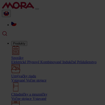
Produkty
Sporáky
Elektrické
Plynové
Kombinované
Indukčné
Príslušenstvo
Umývačky riadu
Vstavané
Voľne stojace
Chladničky a mrazničky
Voľne stojace
Vstavané