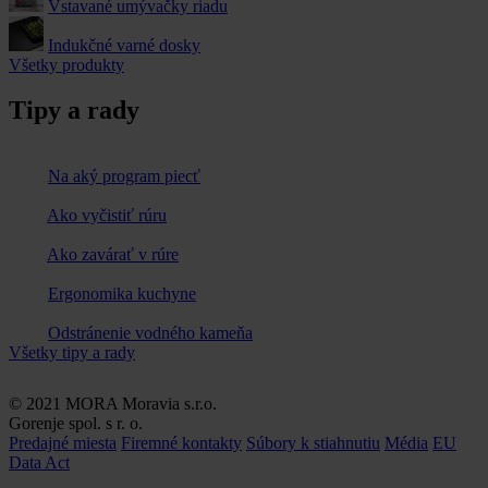
Vstavané umývačky riadu
Indukčné varné dosky
Všetky produkty
Tipy a rady
Na aký program piecť
Ako vyčistiť rúru
Ako zavárať v rúre
Ergonomika kuchyne
Odstránenie vodného kameňa
Všetky tipy a rady
© 2021 MORA Moravia s.r.o.
Gorenje spol. s r. o.
Predajné miesta
Firemné kontakty
Súbory k stiahnutiu
Média
EU
Data Act