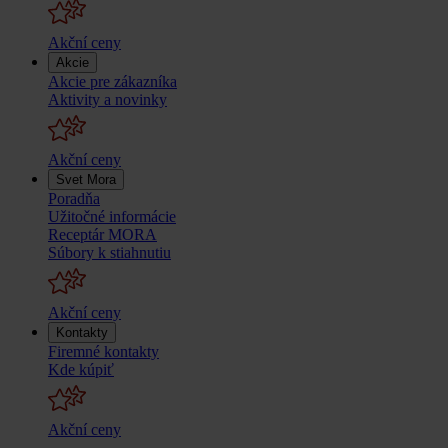
Akční ceny
Akcie
Akcie pre zákazníka
Aktivity a novinky
Akční ceny
Svet Mora
Poradňa
Užitočné informácie
Receptár MORA
Súbory k stiahnutiu
Akční ceny
Kontakty
Firemné kontakty
Kde kúpiť
Akční ceny