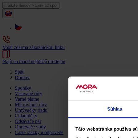
Volat zdarma zákaznickou linku
Najít na mapě nejbližší prodejnu
Späť
Domov
Sporáky
Vstavané rúry
Varné platne
Mikrovlnné rúry
Súhlas
Umývačky riadu
Chladničky
Odsávače pár
Ohrievače vody
Táto webstránka používa sú
Časté otázky a odpovede