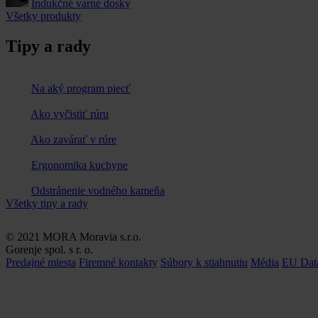
Indukčné varné dosky
Všetky produkty
Tipy a rady
Na aký program piecť
Ako vyčistiť rúru
Ako zavárať v rúre
Ergonomika kuchyne
Odstránenie vodného kameňa
Všetky tipy a rady
© 2021 MORA Moravia s.r.o.
Gorenje spol. s r. o.
Predajné miesta
Firemné kontakty
Súbory k stiahnutiu
Média
EU Dat