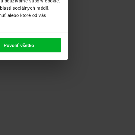
sti používame súbory cookie.
lasti sociálnych médií,
núť alebo ktoré od vás
Povoliť všetko