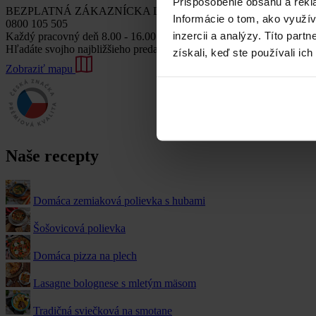
Prispôsobenie obsahu a rekl
BEZPLATNÁ ZÁKAZNÍCKA LINKA
Informácie o tom, ako využí
0800 105 505
inzercii a analýzy. Títo par
Každý pracovný deň 8.00 - 16.00 h
Hľadáte svojho najbližšieho predajcu alebo značkovú predajňu?
získali, keď ste používali ich
Zobraziť mapu
Naše recepty
Domáca zemiaková polievka s hubami
Šošovicová polievka
Domáca pizza na plech
Lasagne bolognese s mletým mäsom
Tradičná sviečková na smotane