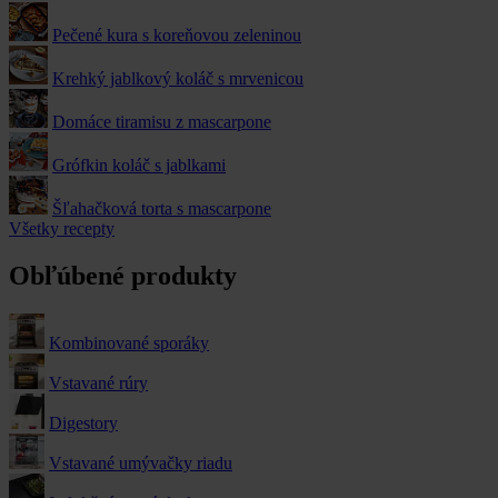
Pečené kura s koreňovou zeleninou
Krehký jablkový koláč s mrvenicou
Domáce tiramisu z mascarpone
Grófkin koláč s jablkami
Šľahačková torta s mascarpone
Všetky recepty
Obľúbené produkty
Kombinované sporáky
Vstavané rúry
Digestory
Vstavané umývačky riadu