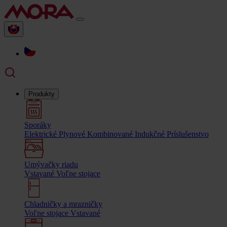
Produkty
Sporáky
Elektrické
Plynové
Kombinované
Indukčné
Príslušenstvo
Umývačky riadu
Vstavané
Voľne stojace
Chladničky a mrazničky
Voľne stojace
Vstavané