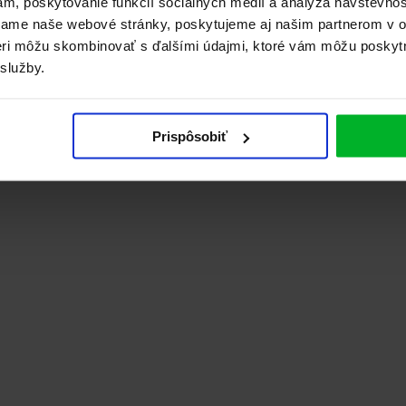
ám, poskytovanie funkcií sociálnych médií a analýza návštevno
vame naše webové stránky, poskytujeme aj našim partnerom v ob
tneri môžu skombinovať s ďalšími údajmi, ktoré vám môžu poskyt
 služby.
Prispôsobiť