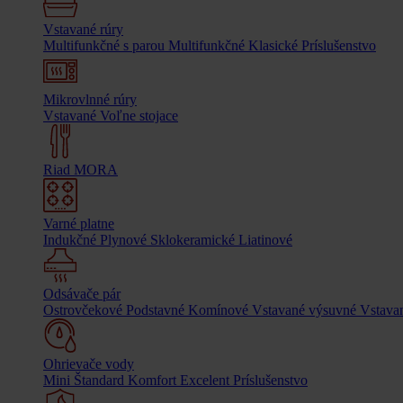
Vstavané rúry
Multifunkčné s parou
Multifunkčné
Klasické
Príslušenstvo
Mikrovlnné rúry
Vstavané
Voľne stojace
Riad MORA
Varné platne
Indukčné
Plynové
Sklokeramické
Liatinové
Odsávače pár
Ostrovčekové
Podstavné
Komínové
Vstavané výsuvné
Vstavan
Ohrievače vody
Mini
Štandard
Komfort
Excelent
Príslušenstvo