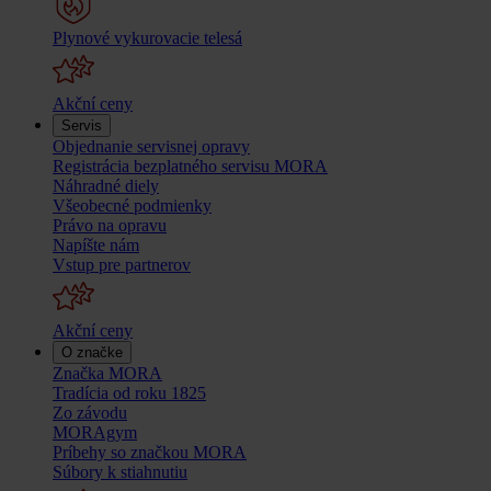
Plynové vykurovacie telesá
Akční ceny
Servis
Objednanie servisnej opravy
Registrácia bezplatného servisu MORA
Náhradné diely
Všeobecné podmienky
Právo na opravu
Napíšte nám
Vstup pre partnerov
Akční ceny
O značke
Značka MORA
Tradícia od roku 1825
Zo závodu
MORAgym
Príbehy so značkou MORA
Súbory k stiahnutiu