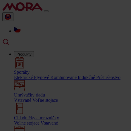
Produkty
Sporáky
Elektrické
Plynové
Kombinované
Indukčné
Príslušenstvo
Umývačky riadu
Vstavané
Voľne stojace
Chladničky a mrazničky
Voľne stojace
Vstavané