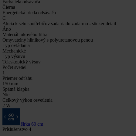
Farba tela odsávača
Čierna
Energetická trieda odsávača
C
Akcia k setu spotřebičov sada riadu zadarmo - sticker detail
Áno
Materiál tukového filtra
Omyvatelný hliníkový s polyuretanovou penou
Typ ovládania
Mechanické
Typ výsuvu
Teleskopický výsuv
Počet svetiel
1
Priemer odťahu
150 mm
Spätná klapka
Nie
Celkový výkon osvetlenia
2 W
šírka 60 cm
Príslušenstvo
4