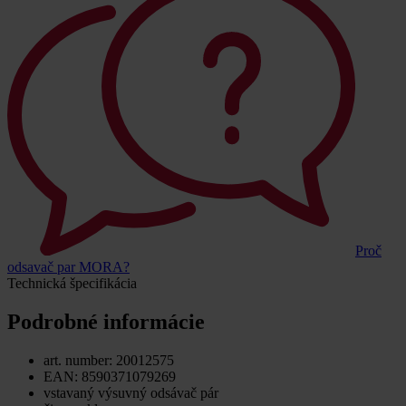
Proč
odsavač par MORA?
Technická špecifikácia
Podrobné informácie
art. number: 20012575
EAN: 8590371079269
vstavaný výsuvný odsávač pár