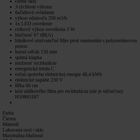
čierne sklo
3 rýchlosti výkonu
tlačidlové ovládanie
výkon odsávača 350 m3/h
1x LED osvetlenie
celkový výkon osvetlenia 3 W
hlučnosť 67 dB(A)
hliníkové umývateľné filtre proti mastnotám s polyuretánovou
penou
horná odťah 150 mm
spätná klapka
možnosť recirkulácie
energetická trieda C
ročná spotreba elektrickej energie 48,4 kWh
elektrické napätie 230 V
šířka 60 cm
kód uhlíkového filtra pre recirkuláciu (nie je súčasťou):
H10883187
Farba
Čierna
Materiál
Lakovaná ocel / sklo
Maximálna hlučnosť