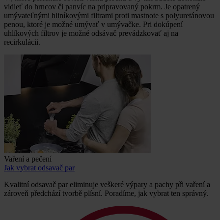
vidieť do hrncov či panvíc na pripravovaný pokrm. Je opatrený
umývateľnými hliníkovými filtrami proti mastnote s polyuretánovou
penou, ktoré je možné umývať v umývačke. Pri dokúpení
uhlíkových filtrov je možné odsávač prevádzkovať aj na
recirkulácii.
Vaření a pečení
Jak vybrat odsavač par
Kvalitní odsavač par eliminuje veškeré výpary a pachy při vaření a
zároveň předchází tvorbě plísní. Poradíme, jak vybrat ten správný.