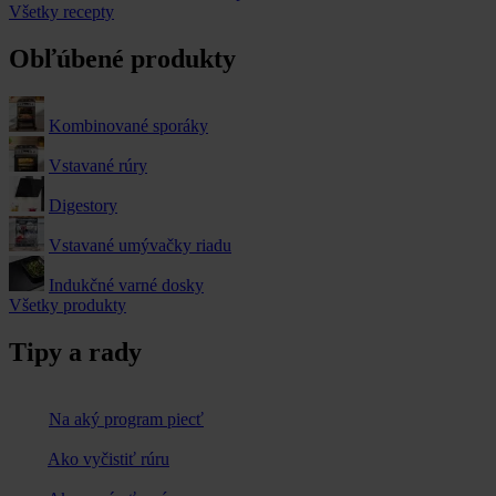
Všetky recepty
Obľúbené produkty
Kombinované sporáky
Vstavané rúry
Digestory
Vstavané umývačky riadu
Indukčné varné dosky
Všetky produkty
Tipy a rady
Na aký program piecť
Ako vyčistiť rúru