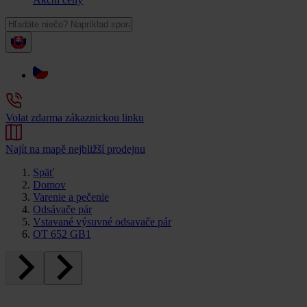
Volat zdarma zákaznickou linku
Najít na mapě nejbližší prodejnu
Späť
Domov
Varenie a pečenie
Odsávače pár
Vstavané výsuvné odsavače pár
OT 652 GB1