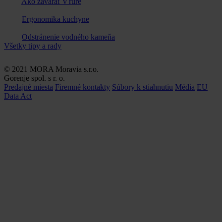
Ako zavárať v rúre
Ergonomika kuchyne
Odstránenie vodného kameňa
Všetky tipy a rady
© 2021 MORA Moravia s.r.o.
Gorenje spol. s r. o.
Predajné miesta
Firemné kontakty
Súbory k stiahnutiu
Média
EU
Data Act