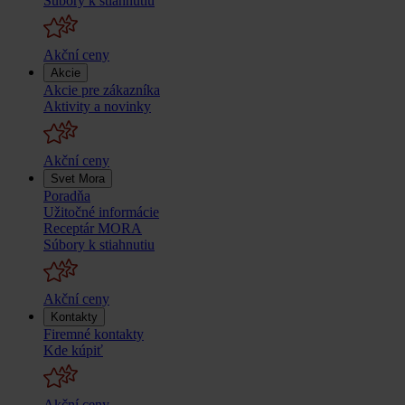
Súbory k stiahnutiu
Akční ceny
Akcie
Akcie pre zákazníka
Aktivity a novinky
Akční ceny
Svet Mora
Poradňa
Užitočné informácie
Receptár MORA
Súbory k stiahnutiu
Akční ceny
Kontakty
Firemné kontakty
Kde kúpiť
Akční ceny