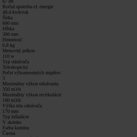
67 db
Ročná spotreba el. energie
48,4 kwh/rok
Šírka
600 mm
Hĺbka
306 mm
Hmotnosť
6,8 kg
Menovitý príkon
110 w
Typ odsávača
Teleskopický
Počet výkonnostných stupňov
3
Maximálny výkon odsávania
350 m3/h
Maximálny výkon recirkulácie
180 m3/h
Výška tela odsávača
170 mm
Typ inštalácie
V skrinke
Farba komína
Čierna