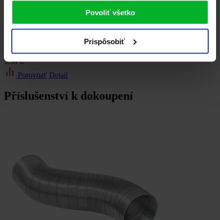
Povoliť všetko
Prispôsobiť
tukový filter
Tukový kovový filter proti mastnotám / H10922294
5.90 €
Porovnať
Detail
Příslušenství k dokoupení