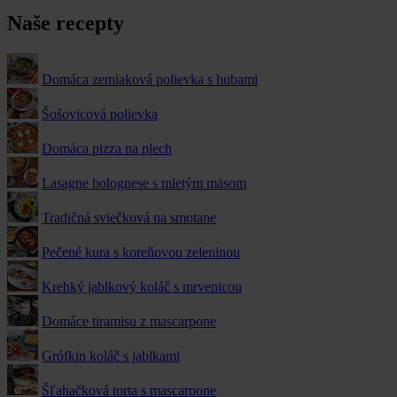
Naše recepty
Domáca zemiaková polievka s hubami
Šošovicová polievka
Domáca pizza na plech
Lasagne bolognese s mletým mäsom
Tradičná sviečková na smotane
Pečené kura s koreňovou zeleninou
Krehký jablkový koláč s mrvenicou
Domáce tiramisu z mascarpone
Grófkin koláč s jablkami
Šľahačková torta s mascarpone