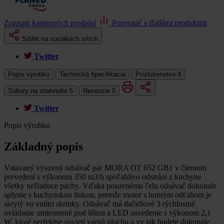
Zoznam kamenných predajní
Porovnať s ďalšími produktmi
Sdílet na sociálních sítích
Twitter
Popis výrobku
Technická špecifikácia
Príslušenstvo
4
Súbory na stiahnutie
5
Recenzie
0
Twitter
Popis výrobku
Základný popis
Vstavaný výsuvný odsávač pár MORA OT 652 GB1 v čiernom
prevedení s výkonom 350 m3/h spoľahlivo odstráni z kuchyne
všetky nežiaduce pachy. Vďaka posuvnému čelu odsávač dokonale
splynie s kuchynskou linkou, pretože motor s horným odťahom je
skrytý vo vnútri skrinky. Odsávač má tlačidlové 3 rýchlostné
ovládanie umiestnené pod lištou a LED osvetlenie s výkonom 2,1
W, ktoré perfektne osvieti varnú plochu a vy tak budete dokonale