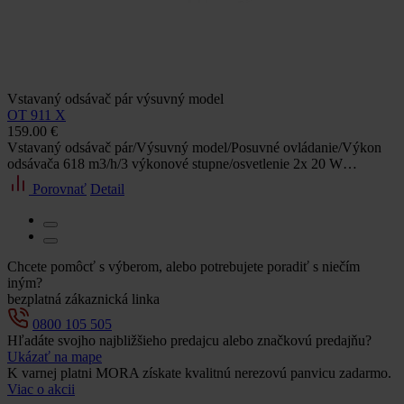
Vstavaný odsávač pár výsuvný model
OT 911 X
159.00 €
Vstavaný odsávač pár/Výsuvný model/Posuvné ovládanie/Výkon
odsávača 618 m3/h/3 výkonové stupne/osvetlenie 2x 20 W…
Porovnať
Detail
Chcete pomôcť s výberom, alebo potrebujete poradiť s niečím
iným?
bezplatná zákaznická linka
0800 105 505
Hľadáte svojho najbližšieho predajcu alebo značkovú predajňu?
Ukázať na mape
K varnej platni MORA získate kvalitnú nerezovú panvicu zadarmo.
Viac o akcii