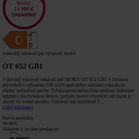
vstavaný odsávač pár výsuvný model
OT 652 GB1
Vstavaný výsuvný odsávač pár MORA OT 652 GB1 v čiernom
prevedení s výkonom 350 m3/h spoľahlivo odstráni z kuchyne
všetky nežiaduce pachy. Vďaka posuvnému čelu odsávač dokonale
splynie s kuchynskou linkou, pretože motor s horným odťahom je
skrytý vo vnútri skrinky. Odsávač má tlačidlové 3…
Další informace
Barva produktu
99.00 €
Skladem u on-line predajcov