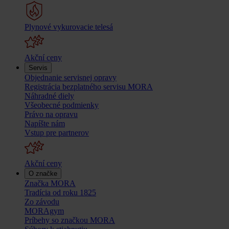
Plynové vykurovacie telesá
Akční ceny
Servis
Objednanie servisnej opravy
Registrácia bezplatného servisu MORA
Náhradné diely
Všeobecné podmienky
Právo na opravu
Napíšte nám
Vstup pre partnerov
Akční ceny
O značke
Značka MORA
Tradícia od roku 1825
Zo závodu
MORAgym
Príbehy so značkou MORA