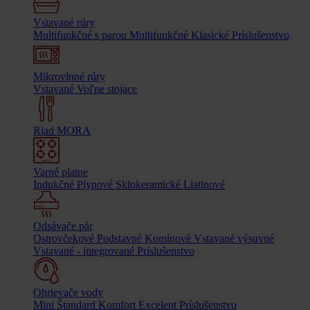
Vstavané rúry
Multifunkčné s parou
Multifunkčné
Klasické
Príslušenstvo
Mikrovlnné rúry
Vstavané
Voľne stojace
Riad MORA
Varné platne
Indukčné
Plynové
Sklokeramické
Liatinové
Odsávače pár
Ostrovčekové
Podstavné
Komínové
Vstavané výsuvné
Vstavané - integrované
Príslušenstvo
Ohrievače vody
Mini
Štandard
Komfort
Excelent
Príslušenstvo