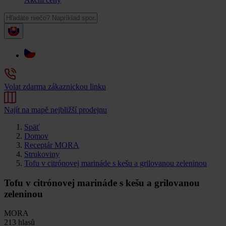
Volat zdarma zákaznickou linku
Najít na mapě nejbližší prodejnu
Späť
Domov
Receptár MORA
Strukoviny
Tofu v citrónovej marináde s kešu a grilovanou zeleninou
Tofu v citrónovej marináde s kešu a grilovanou
zeleninou
MORA
213 hlasů