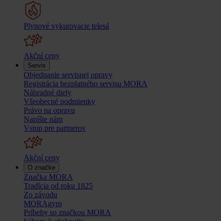
Plynové vykurovacie telesá
Akční ceny
Servis
Objednanie servisnej opravy
Registrácia bezplatného servisu MORA
Náhradné diely
Všeobecné podmienky
Právo na opravu
Napíšte nám
Vstup pre partnerov
Akční ceny
O značke
Značka MORA
Tradícia od roku 1825
Zo závodu
MORAgym
Príbehy so značkou MORA