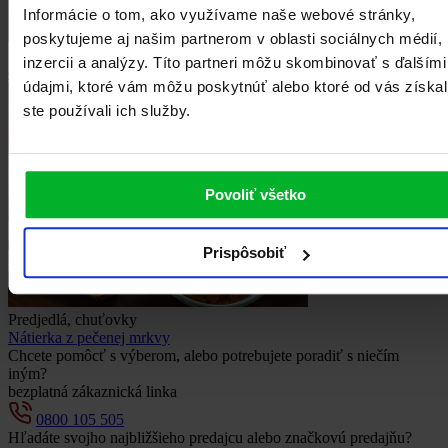
Informácie o tom, ako využívame naše webové stránky,
poskytujeme aj našim partnerom v oblasti sociálnych médií,
Zelenina
inzercii a analýzy. Títo partneri môžu skombinovať s ďalšími
Cuketové placky
údajmi, ktoré vám môžu poskytnúť alebo ktoré od vás získal
ste používali ich služby.
Povoliť všetko
Prispôsobiť
Predjedlá, chuťovky
Nátierka z pečenej mrkvy
Chcete pomôcť s výberom, alebo potrebujete poradiť s niečím
iným?
bezplatná zákaznická linka
0800 105 505
Hľadáte svojho najbližšieho predajcu alebo značkovú predajňu?