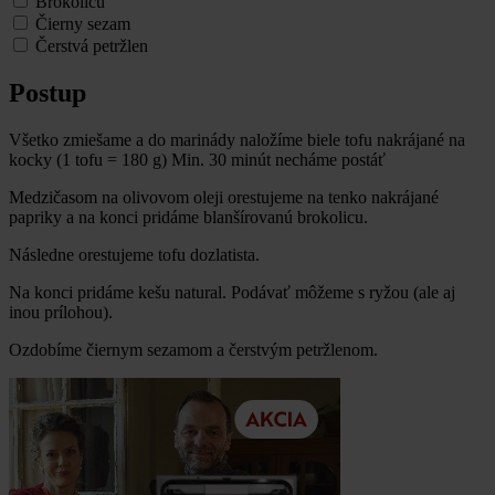
Brokolicu
Čierny sezam
Čerstvá petržlen
Postup
Všetko zmiešame a do marinády naložíme biele tofu nakrájané na
kocky (1 tofu = 180 g) Min. 30 minút necháme postáť
Medzičasom na olivovom oleji orestujeme na tenko nakrájané
papriky a na konci pridáme blanšírovanú brokolicu.
Následne orestujeme tofu dozlatista.
Na konci pridáme kešu natural. Podávať môžeme s ryžou (ale aj
inou prílohou).
Ozdobíme čiernym sezamom a čerstvým petržlenom.