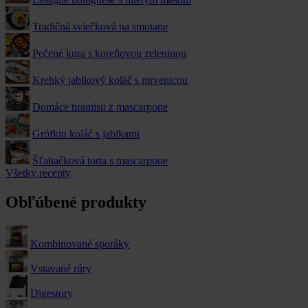
Tradičná sviečková na smotane
Pečené kura s koreňovou zeleninou
Krehký jablkový koláč s mrvenicou
Domáce tiramisu z mascarpone
Grófkin koláč s jablkami
Šľahačková torta s mascarpone
Všetky recepty
Obľúbené produkty
Kombinované sporáky
Vstavané rúry
Digestory