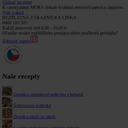
Ukázať na mape
K varnej platni MORA získate kvalitnú nerezovú panvicu zadarmo.
Viac o akcii
BEZPLATNÁ ZÁKAZNÍCKA LINKA
0800 105 505
Každý pracovný deň 8.00 - 16.00 h
Hľadáte svojho najbližšieho predajcu alebo značkovú predajňu?
Zobraziť mapu
Naše recepty
Domáca zemiaková polievka s hubami
Šošovicová polievka
Domáca pizza na plech
Lasagne bolognese s mletým mäsom