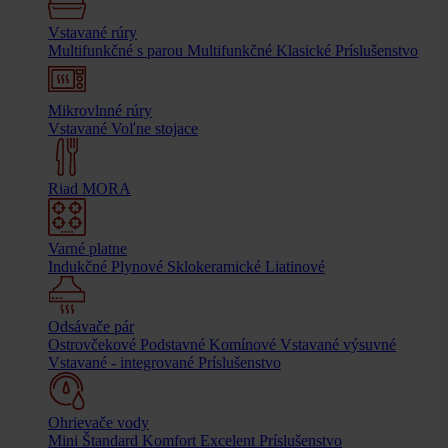
Vstavané rúry
Multifunkčné s parou
Multifunkčné
Klasické
Príslušenstvo
Mikrovlnné rúry
Vstavané
Voľne stojace
Riad MORA
Varné platne
Indukčné
Plynové
Sklokeramické
Liatinové
Odsávače pár
Ostrovčekové
Podstavné
Komínové
Vstavané výsuvné
Vstavané - integrované
Príslušenstvo
Ohrievače vody
Mini
Štandard
Komfort
Excelent
Príslušenstvo