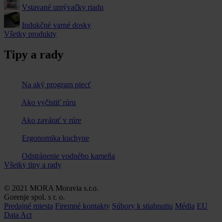
Vstavané umývačky riadu
Indukčné varné dosky
Všetky produkty
Tipy a rady
Na aký program piecť
Ako vyčistiť rúru
Ako zavárať v rúre
Ergonomika kuchyne
Odstránenie vodného kameňa
Všetky tipy a rady
© 2021 MORA Moravia s.r.o.
Gorenje spol. s r. o.
Predajné miesta
Firemné kontakty
Súbory k stiahnutiu
Média
EU
Data Act