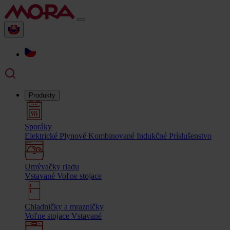
Produkty
Sporáky
Elektrické
Plynové
Kombinované
Indukčné
Príslušenstvo
Umývačky riadu
Vstavané
Voľne stojace
Chladničky a mrazničky
Voľne stojace
Vstavané