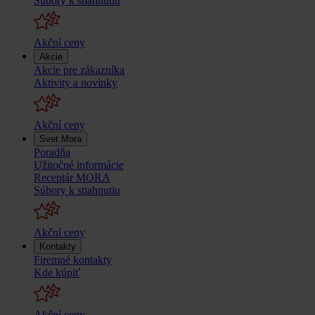
Súbory k stiahnutiu
Akční ceny
Akcie
Akcie pre zákazníka
Aktivity a novinky
Akční ceny
Svet Mora
Poradňa
Užitočné informácie
Receptár MORA
Súbory k stiahnutiu
Akční ceny
Kontakty
Firemné kontakty
Kde kúpiť
Akční ceny