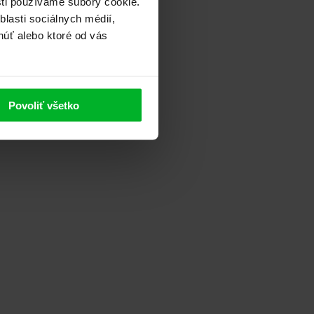
sti používame súbory cookie.
lasti sociálnych médií,
núť alebo ktoré od vás
Povoliť všetko