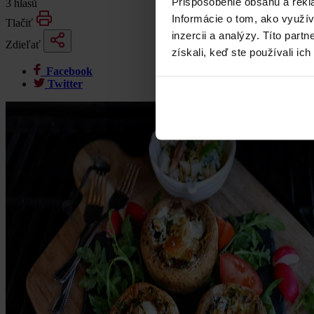
Prispôsobenie obsahu a rekl
3 hlasů
Informácie o tom, ako využí
Tlačiť
inzercii a analýzy. Títo par
Zdieľať
získali, keď ste používali ich
Facebook
Twitter