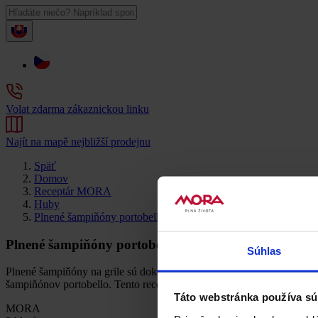
Volat zdarma zákaznickou linku
Najít na mapě nejbližší prodejnu
Späť
Domov
Receptár MORA
Huby
Plnené šampiňóny portobello na grile
Plnené šampiňóny portobello na grile
Súhlas
Plnené šampiňóny na grile sú dokonalou voľbou, keď chcete na gril 
šampiňónov portobello. Tento recept je hotový behom pár minút a na
Táto webstránka používa sú
MORA