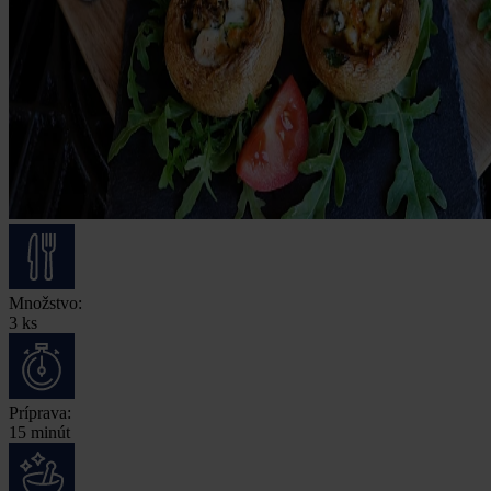
Množstvo:
3 ks
Príprava:
15 minút