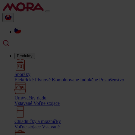
Produkty
Sporáky
Elektrické
Plynové
Kombinované
Indukčné
Príslušenstvo
Umývačky riadu
Vstavané
Voľne stojace
Chladničky a mrazničky
Voľne stojace
Vstavané