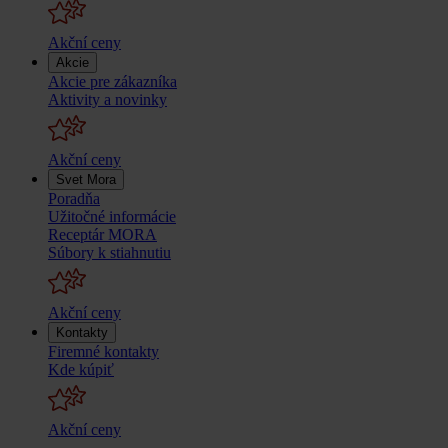
Akční ceny
Akcie
Akcie pre zákazníka
Aktivity a novinky
Akční ceny
Svet Mora
Poradňa
Užitočné informácie
Receptár MORA
Súbory k stiahnutiu
Akční ceny
Kontakty
Firemné kontakty
Kde kúpiť
Akční ceny