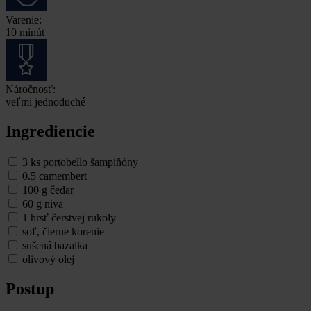
Varenie:
10 minút
Náročnosť:
veľmi jednoduché
Ingrediencie
3 ks portobello šampiňóny
0.5 camembert
100 g čedar
60 g niva
1 hrsť čerstvej rukoly
soľ, čierne korenie
sušená bazalka
olivový olej
Postup