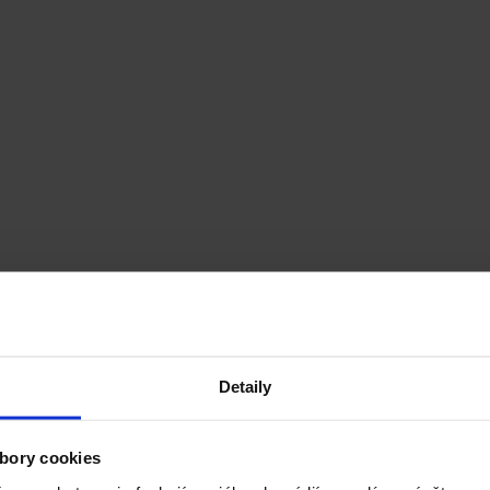
Detaily
hodiť niečo ľahké, ale chuťovo výrazné. Kombinácia čedaru, nivy, came
dchne aj tých, ktorí mäso bežne nevynechávajú.
bory cookies