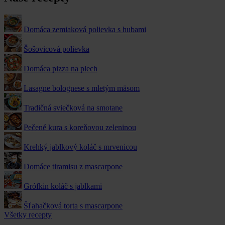
Domáca zemiaková polievka s hubami
Šošovicová polievka
Domáca pizza na plech
Lasagne bolognese s mletým mäsom
Tradičná sviečková na smotane
Pečené kura s koreňovou zeleninou
Krehký jablkový koláč s mrvenicou
Domáce tiramisu z mascarpone
Grófkin koláč s jablkami
Šľahačková torta s mascarpone
Všetky recepty