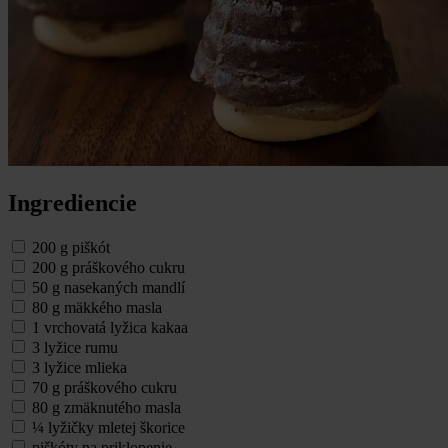
Ingrediencie
200 g piškót
200 g práškového cukru
50 g nasekaných mandlí
80 g mäkkého masla
1 vrchovatá lyžica kakaa
3 lyžice rumu
3 lyžice mlieka
70 g práškového cukru
80 g zmäknutého masla
¼ lyžičky mletej škorice
piškóty na priklopenie