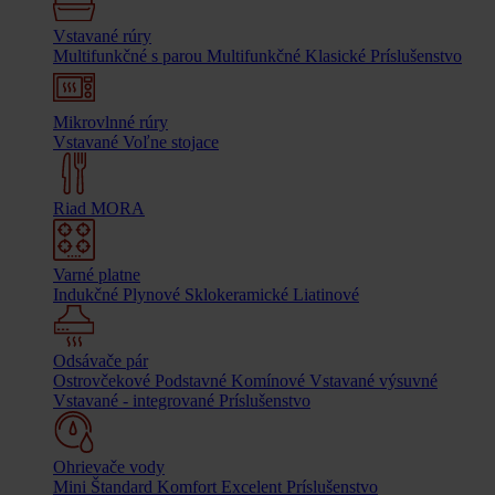
Vstavané rúry
Multifunkčné s parou
Multifunkčné
Klasické
Príslušenstvo
Mikrovlnné rúry
Vstavané
Voľne stojace
Riad MORA
Varné platne
Indukčné
Plynové
Sklokeramické
Liatinové
Odsávače pár
Ostrovčekové
Podstavné
Komínové
Vstavané výsuvné
Vstavané - integrované
Príslušenstvo
Ohrievače vody
Mini
Štandard
Komfort
Excelent
Príslušenstvo