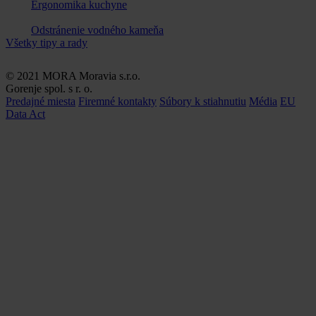
Ergonomika kuchyne
Odstránenie vodného kameňa
Všetky tipy a rady
© 2021 MORA Moravia s.r.o.
Gorenje spol. s r. o.
Predajné miesta
Firemné kontakty
Súbory k stiahnutiu
Média
EU
Data Act