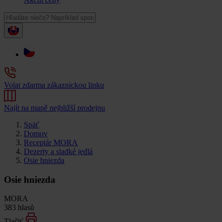
Volat zdarma zákaznickou linku
Najít na mapě nejbližší prodejnu
Späť
Domov
Receptár MORA
Dezerty a sladké jedlá
Osie hniezda
Osie hniezda
MORA
383 hlasů
Tlačiť