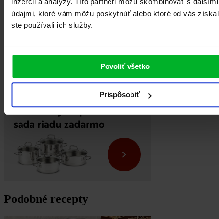
inzercii a analýzy. Títo partneri môžu skombinovať s ďalšími
Priklopte piškótou a opatrne vyberte z formy. Dajte do
chladničky
údajmi, ktoré vám môžu poskytnúť alebo ktoré od vás získal
aspoň na hodinu stuhnúť. Skladujte v chlade až do Vianoc.
ste používali ich služby.
Povoliť všetko
Prispôsobiť
Podobné recepty