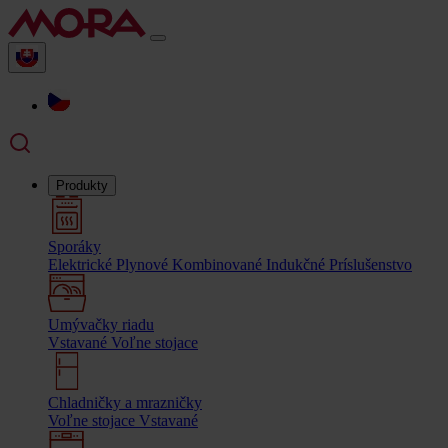
Produkty
Sporáky
Elektrické
Plynové
Kombinované
Indukčné
Príslušenstvo
Umývačky riadu
Vstavané
Voľne stojace
Chladničky a mrazničky
Voľne stojace
Vstavané