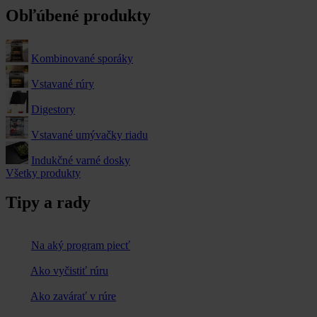
Obľúbené produkty
Kombinované sporáky
Vstavané rúry
Digestory
Vstavané umývačky riadu
Indukčné varné dosky
Všetky produkty
Tipy a rady
Na aký program piecť
Ako vyčistiť rúru
Ako zavárať v rúre