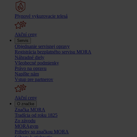
Plynové vykurovacie telesá
Akční ceny
Servis
Objednanie servisnej opravy
Registrácia bezplatného servisu MORA
Náhradné diely
Všeobecné podmienky
Právo na opravu
Napíšte nám
Vstup pre partnerov
Akční ceny
O značke
Značka MORA
Tradícia od roku 1825
Zo závodu
MORAgym
Príbehy so značkou MORA