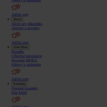
Súbory k stiahnutiu
Akční ceny
Akcie
Akcie pre zákazníka
Aktivity a novinky
Akční ceny
Svet Mora
Poradňa
Užitočné informácie
Receptár MORA
Súbory k stiahnutiu
Akční ceny
Kontakty
Firemné kontakty
Kde kúpiť
Akční ceny