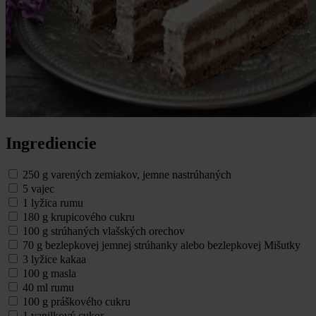
Ingrediencie
250 g varených zemiakov, jemne nastrúhaných
5 vajec
1 lyžica rumu
180 g krupicového cukru
100 g strúhaných vlašských orechov
70 g bezlepkovej jemnej strúhanky alebo bezlepkovej Mišutky
3 lyžice kakaa
100 g masla
40 ml rumu
100 g práškového cukru
1 vanilkový cukor