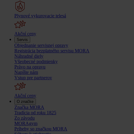
Plynové vykurovacie telesá
Akční ceny
Servis
Objednanie servisnej opravy
Registrácia bezplatného servisu MORA
Náhradné diely
Všeobecné podmienky
Právo na opravu
Napíšte nám
Vstup pre partnerov
Akční ceny
O značke
Značka MORA
Tradícia od roku 1825
Zo závodu
MORAgym
Príbehy so značkou MORA