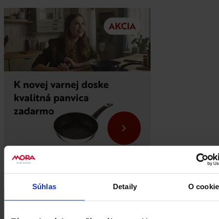
Podobné recepty
Súhlas
Detaily
O cooki