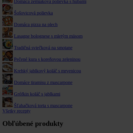
Domáca zemiaková polievka s hubami
Šošovicová polievka
Domáca pizza na plech
Lasagne bolognese s mletým mäsom
Tradičná sviečková na smotane
Pečené kura s koreňovou zeleninou
Krehký jablkový koláč s mrvenicou
Domáce tiramisu z mascarpone
Grófkin koláč s jablkami
Šľahačková torta s mascarpone
Všetky recepty
Obľúbené produkty