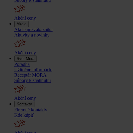
Súbory k stiahnutiu
Akční ceny
Akcie
Akcie pre zákazníka
Aktivity a novinky
Akční ceny
Svet Mora
Poradňa
Užitočné informácie
Receptár MORA
Súbory k stiahnutiu
Akční ceny
Kontakty
Firemné kontakty
Kde kúpiť
Akční ceny