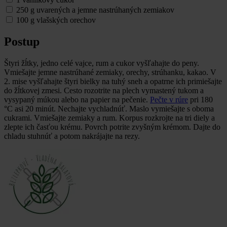
250 g uvarených a jemne nastrúhaných zemiakov
100 g vlašských orechov
Postup
Štyri žĺtky, jedno celé vajce, rum a cukor vyšľahajte do peny.
Vmiešajte jemne nastrúhané zemiaky, orechy, strúhanku, kakao. V
2. mise vyšľahajte štyri bielky na tuhý sneh a opatrne ich primiešajte
do žĺtkovej zmesi. Cesto rozotrite na plech vymastený tukom a
vysypaný múkou alebo na papier na pečenie.
Pečte v rúre
pri 180
°C asi 20 minút. Nechajte vychladnúť. Maslo vymiešajte s oboma
cukrami. Vmiešajte zemiaky a rum. Korpus rozkrojte na tri diely a
zlepte ich časťou krému. Povrch potrite zvyšným krémom. Dajte do
chladu stuhnúť a potom nakrájajte na rezy.