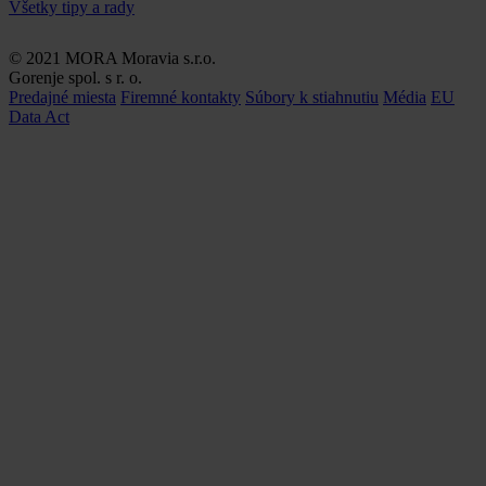
Všetky tipy a rady
© 2021 MORA Moravia s.r.o.
Gorenje spol. s r. o.
Predajné miesta
Firemné kontakty
Súbory k stiahnutiu
Média
EU
Data Act