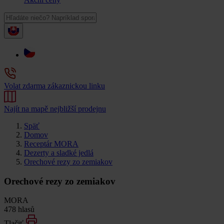
Volat zdarma zákaznickou linku
Najít na mapě nejbližší prodejnu
Späť
Domov
Receptár MORA
Dezerty a sladké jedlá
Orechové rezy zo zemiakov
Orechové rezy zo zemiakov
MORA
478 hlasů
Tlačiť