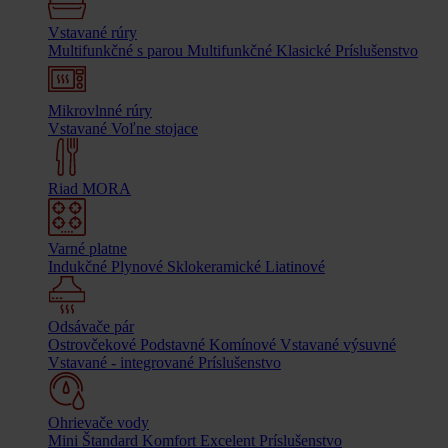
Vstavané rúry
Multifunkčné s parou
Multifunkčné
Klasické
Príslušenstvo
Mikrovlnné rúry
Vstavané
Voľne stojace
Riad MORA
Varné platne
Indukčné
Plynové
Sklokeramické
Liatinové
Odsávače pár
Ostrovčekové
Podstavné
Komínové
Vstavané výsuvné
Vstavané - integrované
Príslušenstvo
Ohrievače vody
Mini
Štandard
Komfort
Excelent
Príslušenstvo