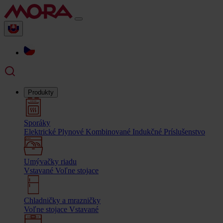
Produkty
Sporáky
Elektrické
Plynové
Kombinované
Indukčné
Príslušenstvo
Umývačky riadu
Vstavané
Voľne stojace
Chladničky a mrazničky
Voľne stojace
Vstavané