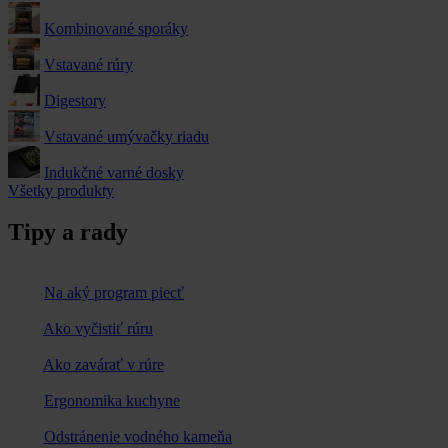
Kombinované sporáky
Vstavané rúry
Digestory
Vstavané umývačky riadu
Indukčné varné dosky
Všetky produkty
Tipy a rady
Na aký program piecť
Ako vyčistiť rúru
Ako zavárať v rúre
Ergonomika kuchyne
Odstránenie vodného kameňa