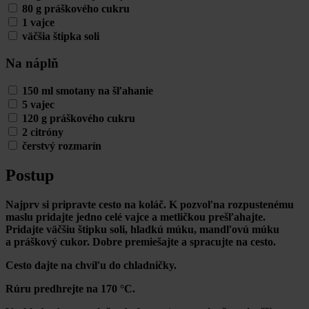
80 g práškového cukru
1 vajce
väčšia štipka soli
Na náplň
150 ml smotany na šľahanie
5 vajec
120 g práškového cukru
2 citróny
čerstvý rozmarín
Postup
Najprv si pripravte cesto na koláč. K pozvoľna rozpustenému
maslu pridajte jedno celé vajce a metličkou prešľahajte.
Pridajte väčšiu štipku soli, hladkú múku, mandľovú múku
a práškový cukor. Dobre premiešajte a spracujte na cesto.
Cesto dajte na chvíľu do chladničky.
Rúru predhrejte na 170 °C.