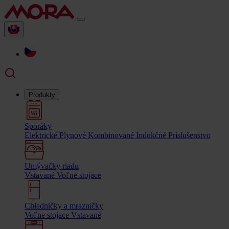
Produkty
Sporáky
Elektrické
Plynové
Kombinované
Indukčné
Príslušenstvo
Umývačky riadu
Vstavané
Voľne stojace
Chladničky a mrazničky
Voľne stojace
Vstavané