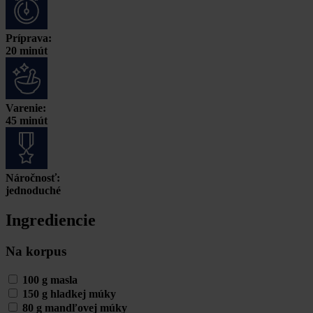
Príprava:
20 minút
Varenie:
45 minút
Náročnosť:
jednoduché
Ingrediencie
Na korpus
100 g masla
150 g hladkej múky
80 g mandľovej múky