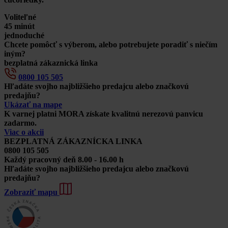
Voliteľné
45 minút
jednoduché
Chcete pomôcť s výberom, alebo potrebujete poradiť s niečím
iným?
bezplatná zákaznická linka
0800 105 505
Hľadáte svojho najbližšieho predajcu alebo značkovú
predajňu?
Ukázať na mape
K varnej platni MORA získate kvalitnú nerezovú panvicu
zadarmo.
Viac o akcii
BEZPLATNÁ ZÁKAZNÍCKA LINKA
0800 105 505
Každý pracovný deň 8.00 - 16.00 h
Hľadáte svojho najbližšieho predajcu alebo značkovú
predajňu?
Zobraziť mapu