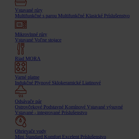
Vstavané rúry
Multifunkčné s parou
Multifunkčné
Klasické
Príslušenstvo
Mikrovlnné rúry
Vstavané
Voľne stojace
Riad MORA
Varné platne
Indukčné
Plynové
Sklokeramické
Liatinové
Odsávače pár
Ostrovčekové
Podstavné
Komínové
Vstavané výsuvné
Vstavané - integrované
Príslušenstvo
Ohrievače vody
Mini
Štandard
Komfort
Excelent
Príslušenstvo