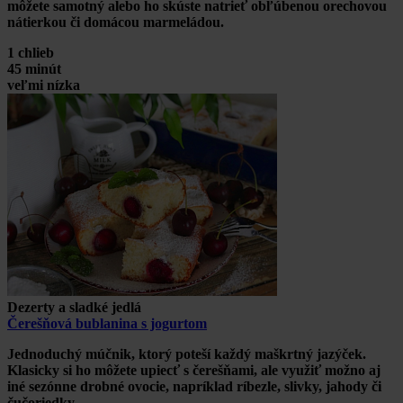
môžete samotný alebo ho skúste natrieť obľúbenou orechovou
nátierkou či domácou marmeládou.
1 chlieb
45 minút
veľmi nízka
Dezerty a sladké jedlá
Čerešňová bublanina s jogurtom
Jednoduchý múčnik, ktorý poteší každý maškrtný jazýček.
Klasicky si ho môžete upiecť s čerešňami, ale využiť možno aj
iné sezónne drobné ovocie, napríklad ríbezle, slivky, jahody či
čučoriedky.