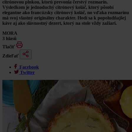
citrónovou plnkou
, ktorú prevonia čerstvý rozmarín.
Výsledkom je
jednoduchý citrónový koláč
, ktorý pôsobí
elegantne ako
francúzsky citrónový koláč
, no vďaka rozmarínu
má svoj vlastný originálny charakter. Hodí sa k popoludňajšej
káve aj ako slávnostný dezert, ktorý na stole vždy zažiari.
MORA
3 hlasů
Tlačiť
Zdieľať
Facebook
Twitter