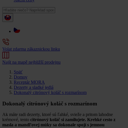
Volat zdarma zákaznickou linku
Najít na mapě nejbližší prodejnu
Späť
Domov
Receptár MORA
Dezerty a sladké jedlá
Dokonalý citrónový koláč s rozmarínom
Dokonalý citrónový koláč s rozmarínom
Ak máte radi dezerty, ktoré sú ľahké, svieže a pritom lahodne
krémové, tento
citrónový koláč
si zamilujete.
Krehké cesto
z
masla a mandľovej múky sa dokonale spojí s jemnou