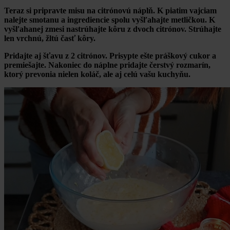
Teraz si pripravte misu na citrónovú náplň. K piatim vajciam
nalejte smotanu a ingrediencie spolu vyšľahajte metličkou. K
vyšľahanej zmesi nastrúhajte kôru z dvoch citrónov. Strúhajte
len vrchnú, žltú časť kôry.
Pridajte aj šťavu z 2 citrónov. Prisypte ešte práškový cukor a
premiešajte. Nakoniec do náplne pridajte čerstvý rozmarín,
ktorý prevonia nielen koláč, ale aj celú vašu kuchyňu.