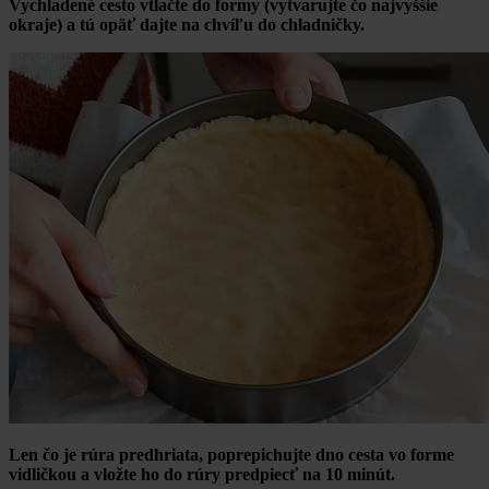
Vychladené cesto vtlačte do formy (vytvarujte čo najvyššie
okraje) a tú opäť dajte na chvíľu do chladničky.
Len čo je rúra predhriata, poprepichujte dno cesta vo forme
vidličkou a vložte ho do rúry predpiecť na 10 minút.