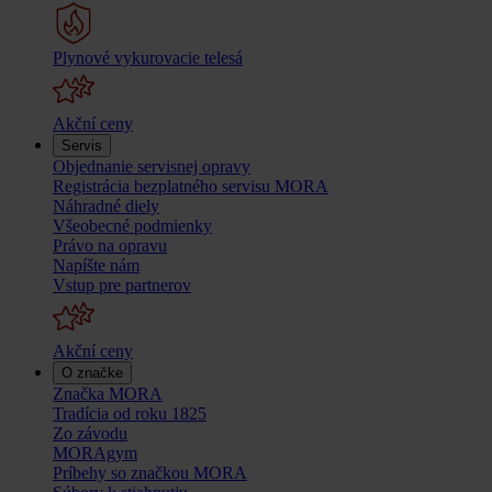
Plynové vykurovacie telesá
Akční ceny
Servis
Objednanie servisnej opravy
Registrácia bezplatného servisu MORA
Náhradné diely
Všeobecné podmienky
Právo na opravu
Napíšte nám
Vstup pre partnerov
Akční ceny
O značke
Značka MORA
Tradícia od roku 1825
Zo závodu
MORAgym
Príbehy so značkou MORA