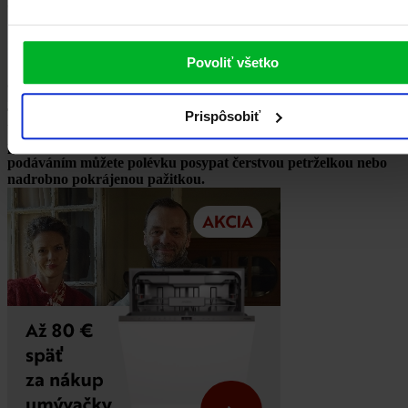
Povoliť všetko
TIPY A RADY: pro zajímavější chuť můžete uvařené
Prispôsobiť
brambory ještě orestovat na pánvi. Polévku také můžete
podávat třeba s domácím kváskovým chlebem. Před
podáváním můžete polévku posypat čerstvou petrželkou nebo
nadrobno pokrájenou pažitkou.