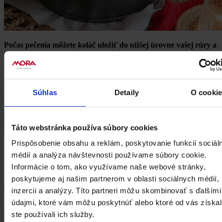
Počas pečenia môžete koláč uložiť do nižšej úrovne vašej rúry a
v druhej polovici pečenia zakryť alobalom.
Upečený koláč nechajte dôjsť v otvorenej rúre a neskôr ho
pred podávaním ešte uložte na chvíľu do chladničky.
Súhlas
Detaily
O cooki
Užite si tú skvelú aromatickú chuť!
Táto webstránka používa súbory cookies
Prispôsobenie obsahu a reklám, poskytovanie funkcií sociál
médií a analýza návštevnosti používame súbory cookie.
Informácie o tom, ako využívame naše webové stránky,
poskytujeme aj našim partnerom v oblasti sociálnych médií,
inzercii a analýzy. Títo partneri môžu skombinovať s ďalšími
údajmi, ktoré vám môžu poskytnúť alebo ktoré od vás získal
ste používali ich služby.