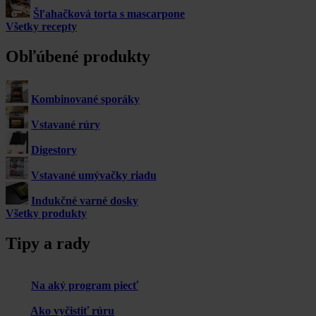
Šľahačková torta s mascarpone
Všetky recepty
Obľúbené produkty
Kombinované sporáky
Vstavané rúry
Digestory
Vstavané umývačky riadu
Indukčné varné dosky
Všetky produkty
Tipy a rady
Na aký program piecť
Ako vyčistiť rúru