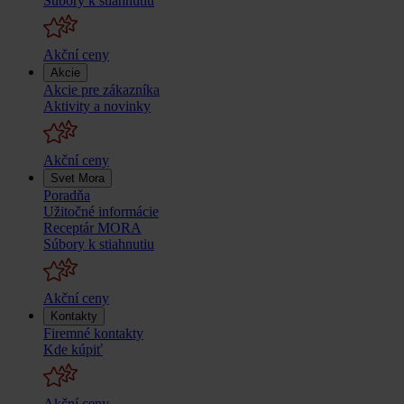
Súbory k stiahnutiu
Akční ceny
Akcie
Akcie pre zákazníka
Aktivity a novinky
Akční ceny
Svet Mora
Poradňa
Užitočné informácie
Receptár MORA
Súbory k stiahnutiu
Akční ceny
Kontakty
Firemné kontakty
Kde kúpiť
Akční ceny