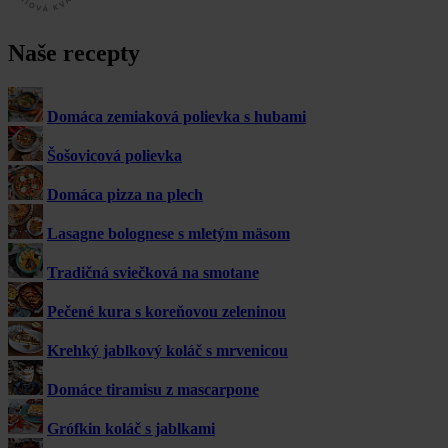
Naše recepty
Domáca zemiaková polievka s hubami
Šošovicová polievka
Domáca pizza na plech
Lasagne bolognese s mletým mäsom
Tradičná sviečková na smotane
Pečené kura s koreňovou zeleninou
Krehký jablkový koláč s mrvenicou
Domáce tiramisu z mascarpone
Grófkin koláč s jablkami