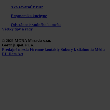
Ako zavárať v rúre
Ergonomika kuchyne
Odstránenie vodného kameňa
Všetky tipy a rady
© 2021 MORA Moravia s.r.o.
Gorenje spol. s r. o.
Predajné miesta
Firemné kontakty
Súbory k stiahnutiu
Média
EU Data Act