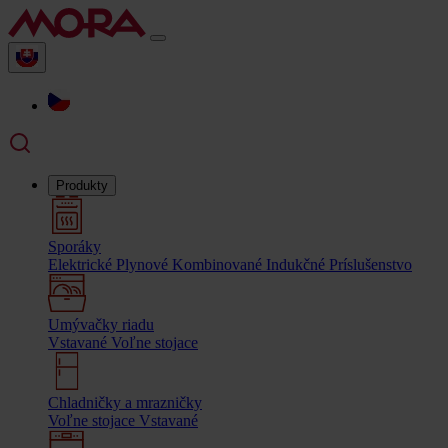
Produkty
Sporáky
Elektrické
Plynové
Kombinované
Indukčné
Príslušenstvo
Umývačky riadu
Vstavané
Voľne stojace
Chladničky a mrazničky
Voľne stojace
Vstavané