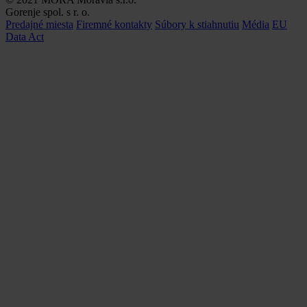
Gorenje spol. s r. o.
Predajné miesta
Firemné kontakty
Súbory k stiahnutiu
Média
EU
Data Act