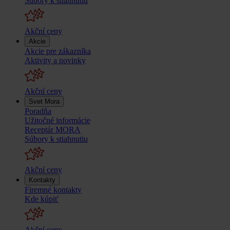
Súbory k stiahnutiu
Akční ceny
Akcie
Akcie pre zákazníka
Aktivity a novinky
Akční ceny
Svet Mora
Poradňa
Užitočné informácie
Receptár MORA
Súbory k stiahnutiu
Akční ceny
Kontakty
Firemné kontakty
Kde kúpiť
Akční ceny