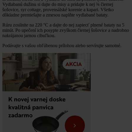
Vydlabanú dužinu si dajte do misy a pridajte k nej ¾ čiernej
šošovice, syr cottage, provensálské korenie a kapari. Všetko
dôkladne premiešajte a zmesou naplňte vydlabané bataty.
Rúru zosilnite na 220 °C a dajte do nej zapiecť plnené bataty na 5
minút. Po upečení ich posypte zvyškom čiernej šošovice a nadrobno
nakrájanou jarnou cibuľkou.
Podávajte s vašou obľúbenou prílohou alebo servírujte samotné.