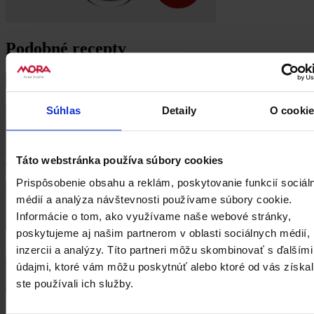
Podobné recepty
Súhlas
Detaily
O cooki
Táto webstránka používa súbory cookies
Prispôsobenie obsahu a reklám, poskytovanie funkcií sociál
médií a analýza návštevnosti používame súbory cookie.
Informácie o tom, ako využívame naše webové stránky,
poskytujeme aj našim partnerom v oblasti sociálnych médií,
Šaláty
inzercii a analýzy. Títo partneri môžu skombinovať s ďalšími
Červená repa s kozím syrom a rukolou
údajmi, ktoré vám môžu poskytnúť alebo ktoré od vás získal
ste používali ich služby.