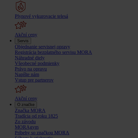
Plynové vykurovacie telesá
Akční ceny
Servis
Objednanie servisnej opravy
Registrácia bezplatného servisu MORA
Náhradné diely
Všeobecné podmienky
Právo na opravu
Napíšte nám
Vstup pre partnerov
Akční ceny
O značke
Značka MORA
Tradícia od roku 1825
Zo závodu
MORAgym
Príbehy so značkou MORA