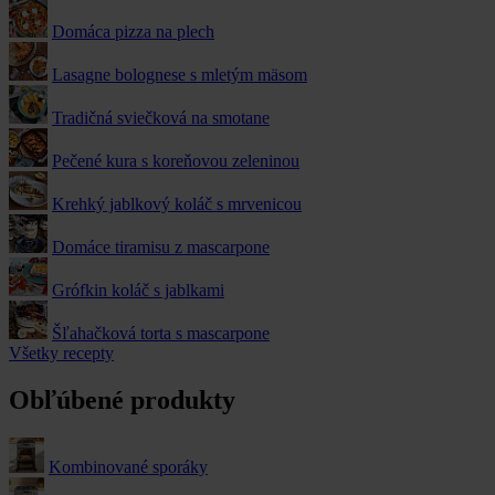
Domáca pizza na plech
Lasagne bolognese s mletým mäsom
Tradičná sviečková na smotane
Pečené kura s koreňovou zeleninou
Krehký jablkový koláč s mrvenicou
Domáce tiramisu z mascarpone
Grófkin koláč s jablkami
Šľahačková torta s mascarpone
Všetky recepty
Obľúbené produkty
Kombinované sporáky