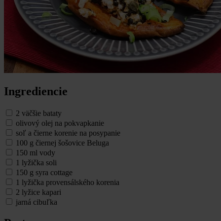
Ingrediencie
2 väčšie bataty
olivový olej na pokvapkanie
soľ a čierne korenie na posypanie
100 g čiernej šošovice Beluga
150 ml vody
1 lyžička soli
150 g syra cottage
1 lyžička provensálského korenia
2 lyžice kapari
jarná cibuľka