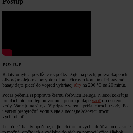
Postup
POSTUP
Bataty umyte a pozdĺžne rozpoľte. Dajte na plech, pokvapkajte ich
olivovým olejom a posypte soľou a čiernym korením. Pripravené
bataty dajte piecť do vopred vyhriatej
rúry
na 200 °C na 20 minút.
Počas pečenia si pripravte čiernu šošovicu Beluga. Niekoľkokrát ju
prepláchnite pod teplou vodou a potom ju dajte
variť
do osolenej
vody. Varte ju na zhryz. V prípade varenia pridajte trochu vody. Po
uvarení prebytočnú vodu zlejte a nechajte šošovicu trochu
vychladnúť.
Len čo sú bataty upečené, dajte ich trochu vychladnúť a hneď ako je
to možné, otočte ich a vydlabte do nich za pomocí lyžice žliabok.