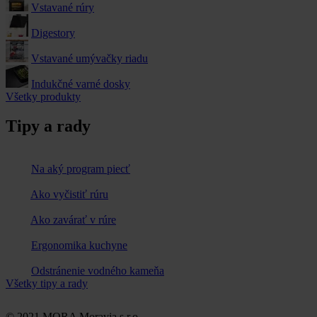
Vstavané rúry
Digestory
Vstavané umývačky riadu
Indukčné varné dosky
Všetky produkty
Tipy a rady
Na aký program piecť
Ako vyčistiť rúru
Ako zavárať v rúre
Ergonomika kuchyne
Odstránenie vodného kameňa
Všetky tipy a rady
© 2021 MORA Moravia s.r.o.