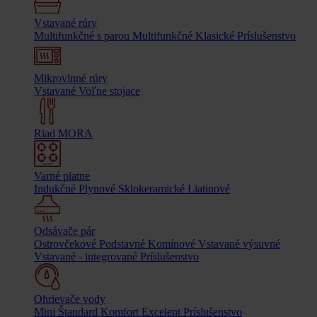
Vstavané rúry
Multifunkčné s parou
Multifunkčné
Klasické
Príslušenstvo
Mikrovlnné rúry
Vstavané
Voľne stojace
Riad MORA
Varné platne
Indukčné
Plynové
Sklokeramické
Liatinové
Odsávače pár
Ostrovčekové
Podstavné
Komínové
Vstavané výsuvné
Vstavané - integrované
Príslušenstvo
Ohrievače vody
Mini
Štandard
Komfort
Excelent
Príslušenstvo