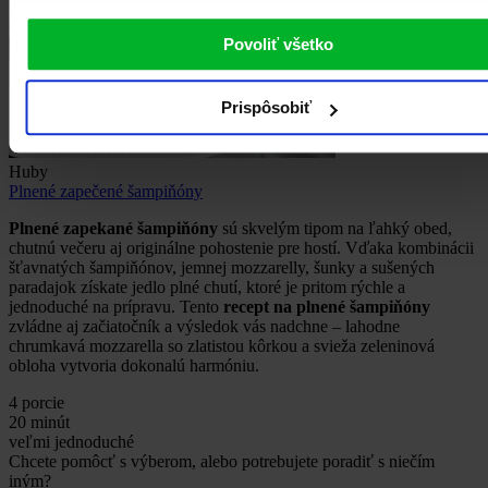
Povoliť všetko
Prispôsobiť
Huby
Plnené zapečené šampiňóny
Plnené zapekané šampiňóny
sú skvelým tipom na ľahký obed,
chutnú večeru aj originálne pohostenie pre hostí. Vďaka kombinácii
šťavnatých šampiňónov, jemnej mozzarelly, šunky a sušených
paradajok získate jedlo plné chutí, ktoré je pritom rýchle a
jednoduché na prípravu. Tento
recept na plnené šampiňóny
zvládne aj začiatočník a výsledok vás nadchne – lahodne
chrumkavá mozzarella so zlatistou kôrkou a svieža zeleninová
obloha vytvoria dokonalú harmóniu.
4 porcie
20 minút
veľmi jednoduché
Chcete pomôcť s výberom, alebo potrebujete poradiť s niečím
iným?