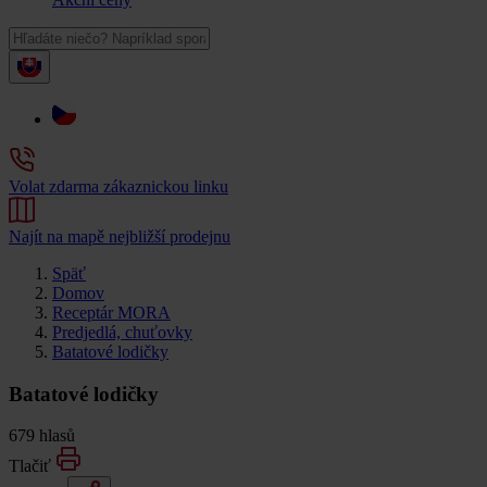
Volat zdarma zákaznickou linku
Najít na mapě nejbližší prodejnu
Späť
Domov
Receptár MORA
Predjedlá, chuťovky
Batatové lodičky
Batatové lodičky
679 hlasů
Tlačiť