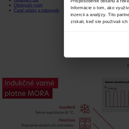
Prispôsobenie obsahu a rekl
Ohrievače vody
Informácie o tom, ako využí
Časté otázky a odpovede
inzercii a analýzy. Títo par
získali, keď ste používali ich
Ind
Sme nadšen