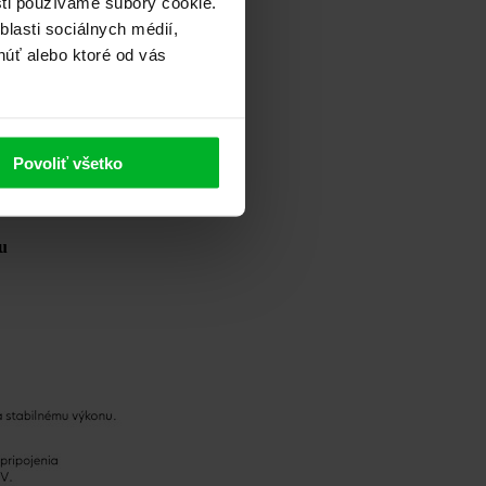
sti používame súbory cookie.
lasti sociálnych médií,
núť alebo ktoré od vás
i
giou
Povoliť všetko
bených v EÚ
u