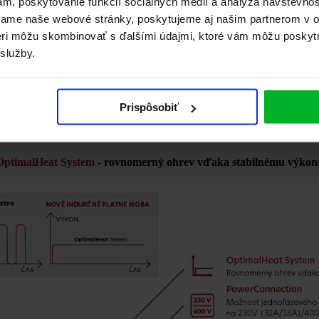
ám, poskytovanie funkcií sociálnych médií a analýza návštevno
vame naše webové stránky, poskytujeme aj našim partnerom v ob
tneri môžu skombinovať s ďalšími údajmi, ktoré vám môžu poskyt
 služby.
Predstavujeme revolúciu v kuchyn
ukčné varné platne s patentovanou technoló
Prispôsobiť
í, že vám môžeme predstaviť nový rad indukčných platní, hrdo vyro
OptimalHeat System
- rovnomerný ohrev vďaka stabilnému výkon