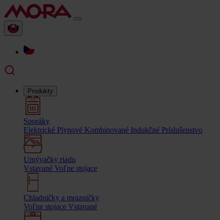
Produkty
Sporáky
Elektrické
Plynové
Kombinované
Indukčné
Príslušenstvo
Umývačky riadu
Vstavané
Voľne stojace
Chladničky a mrazničky
Voľne stojace
Vstavané