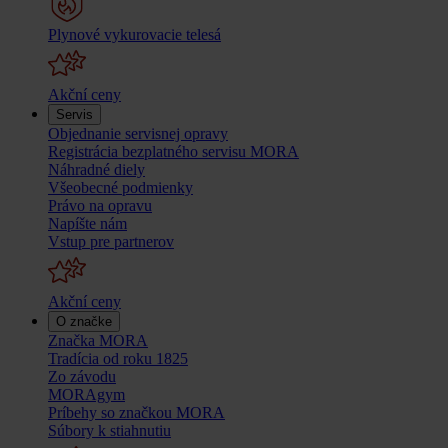
Plynové vykurovacie telesá
Akční ceny
Servis
Objednanie servisnej opravy
Registrácia bezplatného servisu MORA
Náhradné diely
Všeobecné podmienky
Právo na opravu
Napíšte nám
Vstup pre partnerov
Akční ceny
O značke
Značka MORA
Tradícia od roku 1825
Zo závodu
MORAgym
Príbehy so značkou MORA
Súbory k stiahnutiu