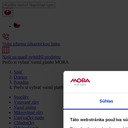
Volat zdarma zákaznickou linku
Najít na mapě nejbližší prodejnu
Prečo si vybrať varnú platňu MORA
Späť
Domov
Poradna
Prečo si vybrať varnú platňu MORA
Sporáky
Súhlas
Vstavané rúry
Varné platne
Mikrovlnné rúry
Umývačky riadu
Táto webstránka používa sú
Chladničky
Odsávače pár