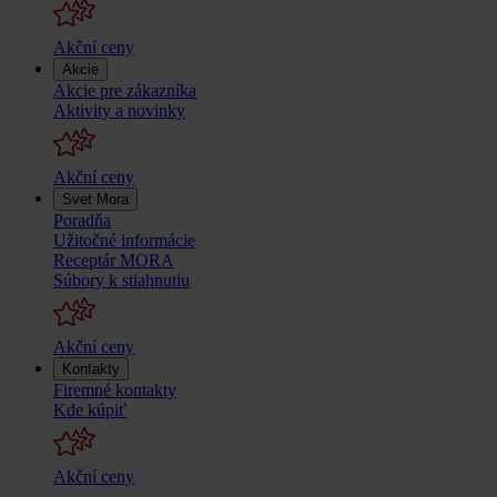
Akční ceny
Akcie
Akcie pre zákazníka
Aktivity a novinky
Akční ceny
Svet Mora
Poradňa
Užitočné informácie
Receptár MORA
Súbory k stiahnutiu
Akční ceny
Kontakty
Firemné kontakty
Kde kúpiť
Akční ceny