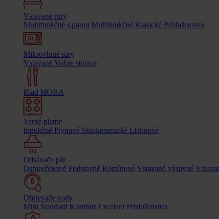
Vstavané rúry
Multifunkčné s parou
Multifunkčné
Klasické
Príslušenstvo
Mikrovlnné rúry
Vstavané
Voľne stojace
Riad MORA
Varné platne
Indukčné
Plynové
Sklokeramické
Liatinové
Odsávače pár
Ostrovčekové
Podstavné
Komínové
Vstavané výsuvné
Vstavan
Ohrievače vody
Mini
Štandard
Komfort
Excelent
Príslušenstvo