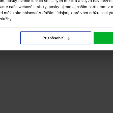
ám, poskytovanie funkcií sociálnych médií a analýza návštevno
vame naše webové stránky, poskytujeme aj našim partnerom v ob
tneri môžu skombinovať s ďalšími údajmi, ktoré vám môžu poskyt
 služby.
Prispôsobiť