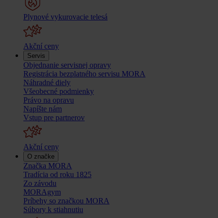
Plynové vykurovacie telesá
Akční ceny
Servis
Objednanie servisnej opravy
Registrácia bezplatného servisu MORA
Náhradné diely
Všeobecné podmienky
Právo na opravu
Napíšte nám
Vstup pre partnerov
Akční ceny
O značke
Značka MORA
Tradícia od roku 1825
Zo závodu
MORAgym
Príbehy so značkou MORA
Súbory k stiahnutiu