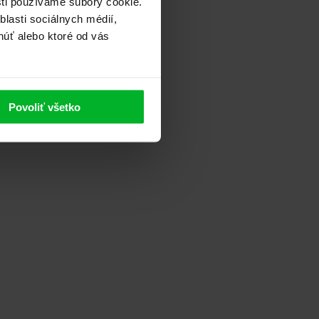
sti používame súbory cookie.
lasti sociálnych médií,
núť alebo ktoré od vás
Povoliť všetko