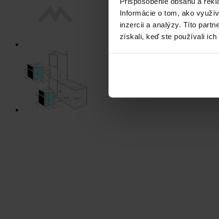
Prispôsobenie obsahu a rekl
Informácie o tom, ako využí
inzercii a analýzy. Títo par
získali, keď ste používali ich