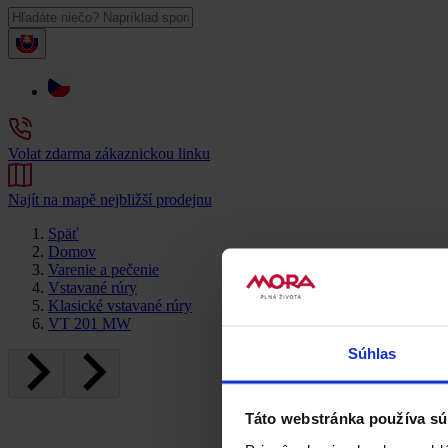
Volat zdarma zákaznickou linku
Najít na mapě nejbližší prodejnu
Späť
Domov
Varenie a pečenie
Vstavané rúry
Klasické vstavané rúry
VT 201 MW
Súhlas
Táto webstránka používa sú