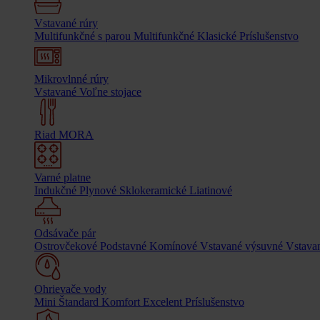
Vstavané rúry
Multifunkčné s parou
Multifunkčné
Klasické
Príslušenstvo
Mikrovlnné rúry
Vstavané
Voľne stojace
Riad MORA
Varné platne
Indukčné
Plynové
Sklokeramické
Liatinové
Odsávače pár
Ostrovčekové
Podstavné
Komínové
Vstavané výsuvné
Vstavan
Ohrievače vody
Mini
Štandard
Komfort
Excelent
Príslušenstvo