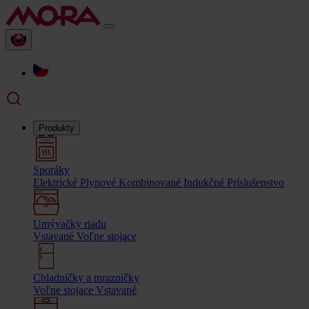
Produkty
Sporáky
Elektrické
Plynové
Kombinované
Indukčné
Príslušenstvo
Umývačky riadu
Vstavané
Voľne stojace
Chladničky a mrazničky
Voľne stojace
Vstavané