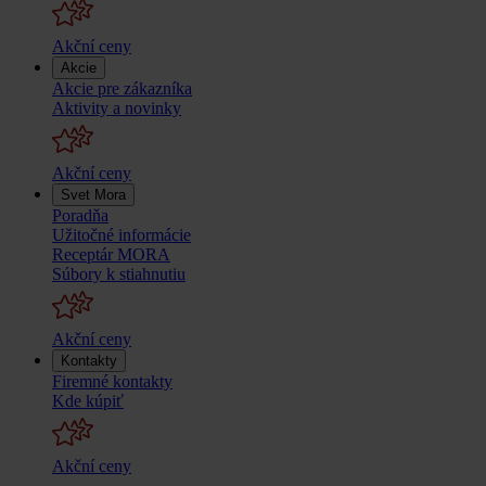
Akční ceny
Akcie
Akcie pre zákazníka
Aktivity a novinky
Akční ceny
Svet Mora
Poradňa
Užitočné informácie
Receptár MORA
Súbory k stiahnutiu
Akční ceny
Kontakty
Firemné kontakty
Kde kúpiť
Akční ceny