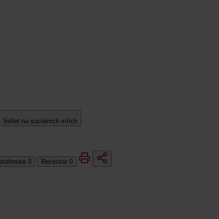
Sdílet na sociálních sítích
stiahnutie
3
Recenzie
0