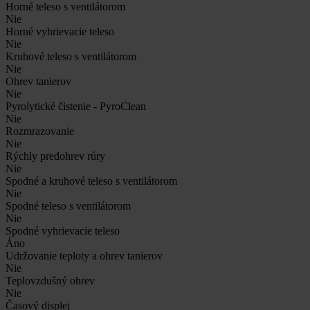
Horné teleso s ventilátorom
Nie
Horné vyhrievacie teleso
Nie
Kruhové teleso s ventilátorom
Nie
Ohrev tanierov
Nie
Pyrolytické čistenie - PyroClean
Nie
Rozmrazovanie
Nie
Rýchly predohrev rúry
Nie
Spodné a kruhové teleso s ventilátorom
Nie
Spodné teleso s ventilátorom
Nie
Spodné vyhrievacie teleso
Áno
Udržovanie teploty a ohrev tanierov
Nie
Teplovzdušný ohrev
Nie
Časový displej