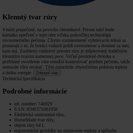
Klenutý tvar rúry
Vnútri prepečené, na povrchu chrumkavé.
Presne také bude
kuriatko upečené v tejto rúre vďaka pokročilej technológii
rovnomerného pečenia. Chytro rozmiestnené vyhrievacie telesá sa
postarajú o to, že horúci vzduch prúdi rovnomerne a dostane sa tam,
kam má. Zaoblený vnútorný priestor rúry je inšpirovaný tradičným
klenutým tvarom kamennej pece. Veľké presklené dvierka a
perfektné osvetlenie vám umožní kontrolovať priebeh pečenia, takže
nemusíte rúru otvárať. Tým zamedzíte zbytočnému poklesu teploty
a úniku energie.
Zobraziť viac
Technická špecifikácia
Podrobné informácie
art. number: 746929
EAN: 8590371081958
Elektrická samostatná rúra,
HomeMade tvar rúry,
objem rúry 64 l,
ergonomické gombíky na nastavenie teploty a spôsobu