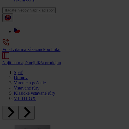
Volat zdarma zákaznickou linku
Najít na mapě nejbližší prodejnu
Späť
Domov
Varenie a pečenie
Vstavané rúry
Klasické vstavané rúry
VT 111 GX