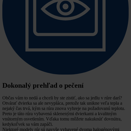
Dokonalý prehľad o pečení
Občas vám to nedá a chceli by ste zistiť, ako sa jedlu v rúre darí?
Otvárať dvierka sa ale nevypláca, pretože tak unikne veľa tepla a
nejaký čas trvá, kým sa rúra znova vyhreje na požadovanú teplotu.
Preto je táto rúra vybavená sklenenými dvierkami a kvalitným
vnútorným osvetlením. Vďaka tomu môžete nakuknúť dovnútra,
kedykoľvek sa vám zapáči.
Niektoré modely rúr sú navyše vybavené dvoma halogénovými