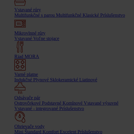
Vstavané rúry
Multifunkčné s parou
Multifunkčné
Klasické
Príslušenstvo
Mikrovlnné rúry
Vstavané
Voľne stojace
Riad MORA
Varné platne
Indukčné
Plynové
Sklokeramické
Liatinové
Odsávače pár
Ostrovčekové
Podstavné
Komínové
Vstavané výsuvné
Vstavané - integrované
Príslušenstvo
Ohrievače vody
Mini
Štandard
Komfort
Excelent
Príslušenstvo