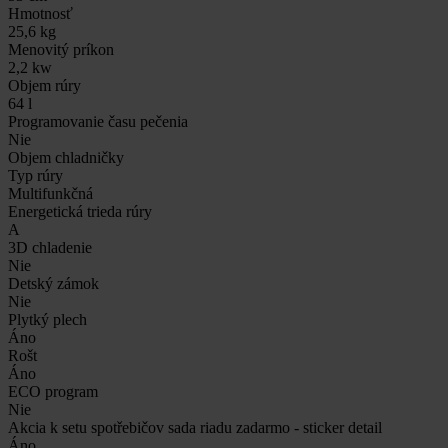
Hmotnosť
25,6 kg
Menovitý príkon
2,2 kw
Objem rúry
64 l
Programovanie času pečenia
Nie
Objem chladničky
Typ rúry
Multifunkčná
Energetická trieda rúry
A
3D chladenie
Nie
Detský zámok
Nie
Plytký plech
Áno
Rošt
Áno
ECO program
Nie
Akcia k setu spotřebičov sada riadu zadarmo - sticker detail
Áno