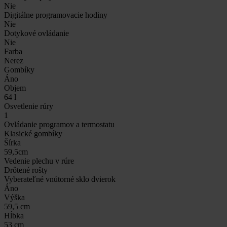
Nie
Digitálne programovacie hodiny
Nie
Dotykové ovládanie
Nie
Farba
Nerez
Gombíky
Áno
Objem
64 l
Osvetlenie rúry
1
Ovládanie programov a termostatu
Klasické gombíky
Šírka
59,5cm
Vedenie plechu v rúre
Drôtené rošty
Vyberateľné vnútorné sklo dvierok
Áno
Výška
59,5 cm
Hĺbka
53 cm