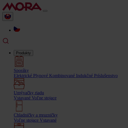
Produkty
Sporáky
Elektrické
Plynové
Kombinované
Indukčné
Príslušenstvo
Umývačky riadu
Vstavané
Voľne stojace
Chladničky a mrazničky
Voľne stojace
Vstavané