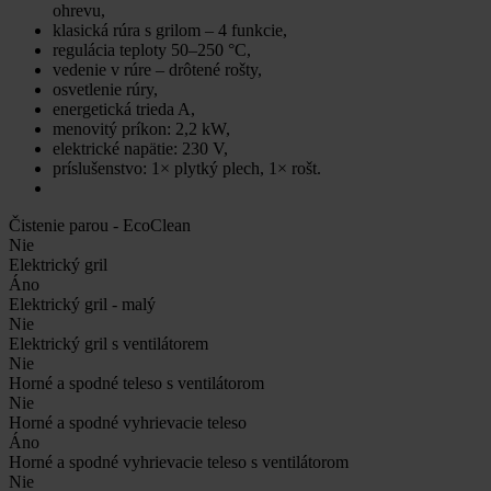
ohrevu,
klasická rúra s grilom – 4 funkcie,
regulácia teploty 50–250 °C,
vedenie v rúre – drôtené rošty,
osvetlenie rúry,
energetická trieda A,
menovitý príkon: 2,2 kW,
elektrické napätie: 230 V,
príslušenstvo: 1× plytký plech, 1× rošt.
Čistenie parou - EcoClean
Nie
Elektrický gril
Áno
Elektrický gril - malý
Nie
Elektrický gril s ventilátorem
Nie
Horné a spodné teleso s ventilátorom
Nie
Horné a spodné vyhrievacie teleso
Áno
Horné a spodné vyhrievacie teleso s ventilátorom
Nie