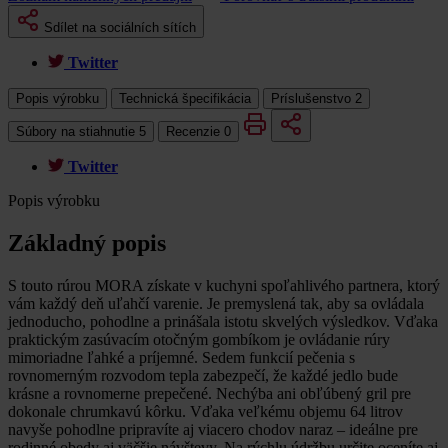
Sdílet na sociálních sítích
Twitter
Popis výrobku
Technická špecifikácia
Príslušenstvo
2
Súbory na stiahnutie
5
Recenzie
0
Twitter
Popis výrobku
Základný popis
S touto rúrou MORA získate v kuchyni spoľahlivého partnera, ktorý
vám každý deň uľahčí varenie. Je premyslená tak, aby sa ovládala
jednoducho, pohodlne a prinášala istotu skvelých výsledkov. Vďaka
praktickým zasúvacím otočným gombíkom je ovládanie rúry
mimoriadne ľahké a príjemné. Sedem funkcií pečenia s
rovnomerným rozvodom tepla zabezpečí, že každé jedlo bude
krásne a rovnomerne prepečené. Nechýba ani obľúbený gril pre
dokonale chrumkavú kôrku. Vďaka veľkému objemu 64 litrov
navyše pohodlne pripravíte aj viacero chodov naraz – ideálne pre
rodinné obedy aj väčšie návštevy. Na rýchlu údržbu určite oceníte aj