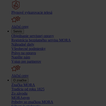
Plynové vykurovacie telesá
Akční ceny
Servis
Objednanie servisnej opravy
Registrácia bezplatného servisu MORA
Náhradné diely
Všeobecné podmienky
Právo na opravu
Napíšte nám
Vstup pre partnerov
Akční ceny
O značke
Značka MORA
Tradícia od roku 1825
Zo závodu
MORAgym
Príbehy so značkou MORA