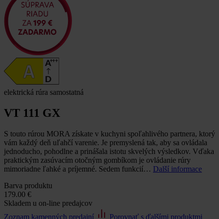
elektrická rúra samostatná
VT 111 GX
S touto rúrou MORA získate v kuchyni spoľahlivého partnera, ktorý
vám každý deň uľahčí varenie. Je premyslená tak, aby sa ovládala
jednoducho, pohodlne a prinášala istotu skvelých výsledkov. Vďaka
praktickým zasúvacím otočným gombíkom je ovládanie rúry
mimoriadne ľahké a príjemné. Sedem funkcií…
Další informace
Barva produktu
179.00 €
Skladem u on-line predajcov
Zoznam kamenných predajní
Porovnať s ďalšími produktmi