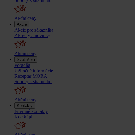
Súbory k stiahnutiu
Akční ceny
Akcie
Akcie pre zákazníka
Aktivity a novinky
Akční ceny
Svet Mora
Poradňa
Užitočné informácie
Receptár MORA
Súbory k stiahnutiu
Akční ceny
Kontakty
Firemné kontakty
Kde kúpiť
Akční ceny