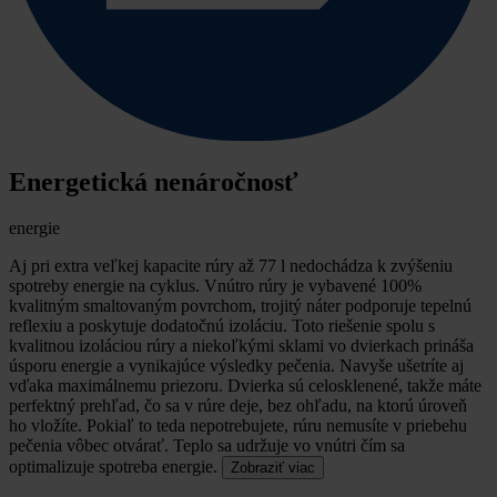
Energetická nenáročnosť
energie
Aj pri extra veľkej kapacite rúry až 77 l nedochádza k zvýšeniu
spotreby energie na cyklus. Vnútro rúry je vybavené 100%
kvalitným smaltovaným povrchom, trojitý náter podporuje tepelnú
reflexiu a poskytuje dodatočnú izoláciu. Toto riešenie spolu s
kvalitnou izoláciou rúry a niekoľkými sklami vo dvierkach prináša
úsporu energie a vynikajúce výsledky pečenia. Navyše ušetríte aj
vďaka maximálnemu priezoru. Dvierka sú celosklenené, takže máte
perfektný prehľad, čo sa v rúre deje, bez ohľadu, na ktorú úroveň
ho vložíte. Pokiaľ to teda nepotrebujete, rúru nemusíte v priebehu
pečenia vôbec otvárať. Teplo sa udržuje vo vnútri čím sa
optimalizuje spotreba energie.
Zobraziť viac