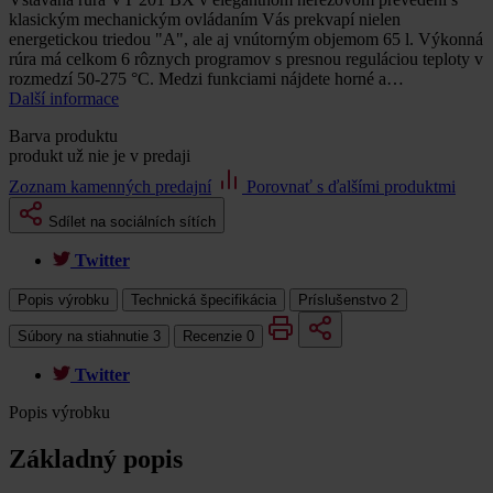
klasickým mechanickým ovládaním Vás prekvapí nielen
energetickou triedou "A", ale aj vnútorným objemom 65 l. Výkonná
rúra má celkom 6 rôznych programov s presnou reguláciou teploty v
rozmedzí 50-275 °C. Medzi funkciami nájdete horné a…
Další informace
Barva produktu
produkt už nie je v predaji
Zoznam kamenných predajní
Porovnať s ďalšími produktmi
Sdílet na sociálních sítích
Twitter
Popis výrobku
Technická špecifikácia
Príslušenstvo
2
Súbory na stiahnutie
3
Recenzie
0
Twitter
Popis výrobku
Základný popis