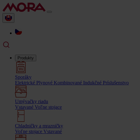
Produkty
Sporáky
Elektrické
Plynové
Kombinované
Indukčné
Príslušenstvo
Umývačky riadu
Vstavané
Voľne stojace
Chladničky a mrazničky
Voľne stojace
Vstavané