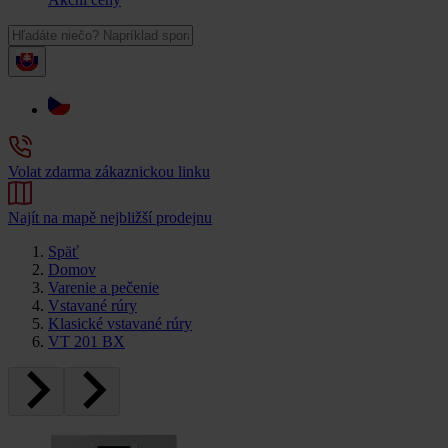
Volat zdarma zákaznickou linku
Najít na mapě nejbližší prodejnu
Späť
Domov
Varenie a pečenie
Vstavané rúry
Klasické vstavané rúry
VT 201 BX