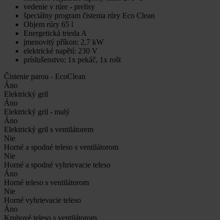
vedenie v rúre - prelisy
špeciálny program čistenia rúry Eco Clean
Objem rúry 65 l
Energetická trieda A
jmenovitý příkon: 2,7 kW
elektrické napětí: 230 V
príslušenstvo: 1x pekáč, 1x rošt
Čistenie parou - EcoClean
Áno
Elektrický gril
Áno
Elektrický gril - malý
Áno
Elektrický gril s ventilátorem
Nie
Horné a spodné teleso s ventilátorom
Nie
Horné a spodné vyhrievacie teleso
Áno
Horné teleso s ventilátorom
Nie
Horné vyhrievacie teleso
Áno
Kruhové teleso s ventilátorom