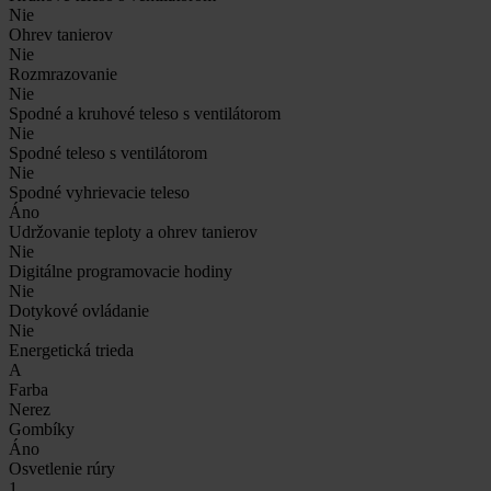
Nie
Ohrev tanierov
Nie
Rozmrazovanie
Nie
Spodné a kruhové teleso s ventilátorom
Nie
Spodné teleso s ventilátorom
Nie
Spodné vyhrievacie teleso
Áno
Udržovanie teploty a ohrev tanierov
Nie
Digitálne programovacie hodiny
Nie
Dotykové ovládanie
Nie
Energetická trieda
A
Farba
Nerez
Gombíky
Áno
Osvetlenie rúry
1