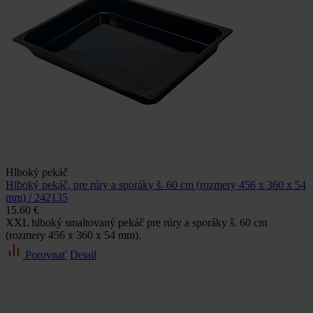
Hlboký pekáč
Hlboký pekáč, pre rúry a sporáky š. 60 cm (rozmery 456 x 360 x 54
mm) / 242135
15.60 €
XXL hlboký smaltovaný pekáč pre rúry a sporáky š. 60 cm
(rozmery 456 x 360 x 54 mm).
Porovnať
Detail