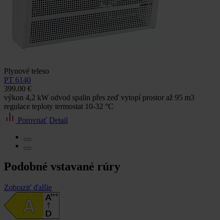
Plynové teleso
PT 6140
399.00 €
výkon 4,2 kW odvod spalin přes zeď vytopí prostor až 95 m3
regulace teploty termostat 10-32 °C
Porovnať
Detail
Podobné vstavané rúry
Zobraziť ďalšie