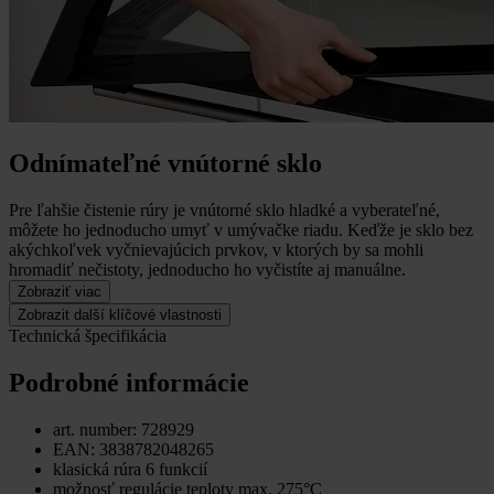
Odnímateľné vnútorné sklo
Pre ľahšie čistenie rúry je vnútorné sklo hladké a vyberateľné,
môžete ho jednoducho umyť v umývačke riadu.
Keďže je sklo bez
akýchkoľvek vyčnievajúcich prvkov, v ktorých by sa mohli
hromadiť nečistoty, jednoducho ho vyčistíte aj manuálne.
Zobraziť viac
Zobrazit další klíčové vlastnosti
Technická špecifikácia
Podrobné informácie
art. number: 728929
EAN: 3838782048265
klasická rúra 6 funkcií
možnosť regulácie teploty max. 275°C