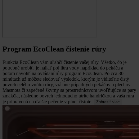
Program EcoClean čistenie rúry
Funkcia EcoClean vám uľahčí čistenie vašej rúry.
Všetko, čo je
potrebné urobiť, je naliať pol litra vody napríklad do pekáča a
potom navoliť na ovládaní rúry program EcoClean. Po cca 30
minútach už môžete sledovať výsledok, ktorým je viditeľne čistý
povrch celého vnútra rúry, vrátane prípadných pekáčov a plechov.
Mastnota či zapečené škvrny sa prostredníctvom uvoľňujúce sa pary
zmäkčia, následne povrch jednoducho utrite handričkou a vaša rúra
je pripravená na ďalšie pečenie v plnej čistote.
Zobraziť viac