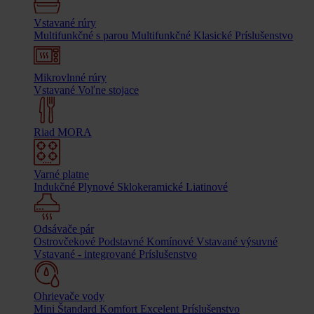
Vstavané rúry
Multifunkčné s parou
Multifunkčné
Klasické
Príslušenstvo
Mikrovlnné rúry
Vstavané
Voľne stojace
Riad MORA
Varné platne
Indukčné
Plynové
Sklokeramické
Liatinové
Odsávače pár
Ostrovčekové
Podstavné
Komínové
Vstavané výsuvné
Vstavané - integrované
Príslušenstvo
Ohrievače vody
Mini
Štandard
Komfort
Excelent
Príslušenstvo