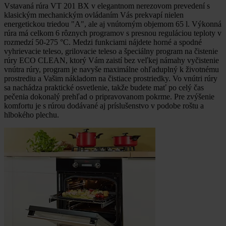
Vstavaná rúra VT 201 BX v elegantnom nerezovom prevedení s
klasickým mechanickým ovládaním Vás prekvapí nielen
energetickou triedou "A", ale aj vnútorným objemom 65 l. Výkonná
rúra má celkom 6 rôznych programov s presnou reguláciou teploty v
rozmedzí 50-275 °C. Medzi funkciami nájdete horné a spodné
vyhrievacie teleso, grilovacie teleso a špeciálny program na čistenie
rúry ECO CLEAN, ktorý Vám zaistí bez veľkej námahy vyčistenie
vnútra rúry, program je navyše maximálne ohľaduplný k životnému
prostrediu a Vašim nákladom na čistiace prostriedky. Vo vnútri rúry
sa nachádza praktické osvetlenie, takže budete mať po celý čas
pečenia dokonalý prehľad o pripravovanom pokrme. Pre zvýšenie
komfortu je s rúrou dodávané aj príslušenstvo v podobe roštu a
hlbokého plechu.