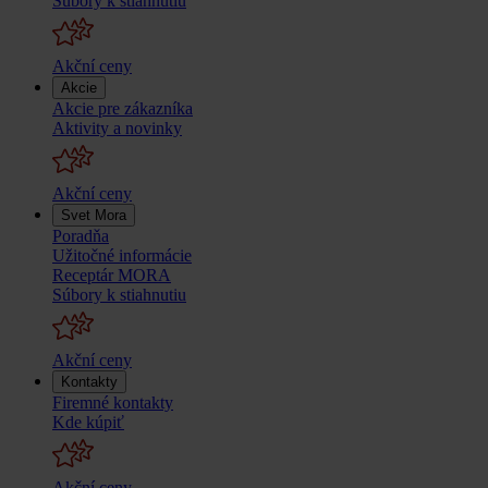
Súbory k stiahnutiu
Akční ceny
Akcie
Akcie pre zákazníka
Aktivity a novinky
Akční ceny
Svet Mora
Poradňa
Užitočné informácie
Receptár MORA
Súbory k stiahnutiu
Akční ceny
Kontakty
Firemné kontakty
Kde kúpiť
Akční ceny