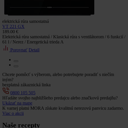
elektrická rúra samostatná
VT 221 GX
189.00 €
Elektrická rúra samostatná / Klasická rúra s ventilátorom / 6 funkcií /
61 l / Nerez / Energetická trieda A
Porovnať
Detail
Chcete pomôcť s výberom, alebo potrebujete poradiť s niečím
iným?
bezplatná zákaznická linka
0800 105 505
Hľadáte svojho najbližšieho predajcu alebo značkovú predajňu?
Ukázať na mape
K varnej platni MORA získate kvalitnú nerezovú panvicu zadarmo.
Viac o akcii
Naše recepty