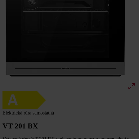
Elektrická rúra samostatná
VT 201 BX
Vstavaná rúra VT 201 BX v elegantnom nerezovom prevedení s