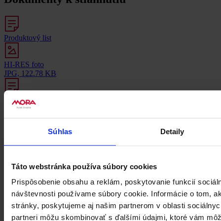
Produktový list
HI-RES foto
JPG, 122.78 KB
Energetický štítok a infor...
PDF, 8.69 KB
Recenzie
0
Buďte první, kdo produkt VT 201 BX ohodnotí.
Súhlas
Detaily
Napsat uživatelskou recenzi
Uživatelská recenze
Táto webstránka používa súbory cookies
Prispôsobenie obsahu a reklám, poskytovanie funkcií sociál
návštevnosti používame súbory cookie. Informácie o tom, 
stránky, poskytujeme aj našim partnerom v oblasti sociálnych
partneri môžu skombinovať s ďalšími údajmi, ktoré vám môž