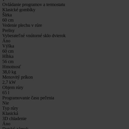
Ovládanie programov a termostatu
Klasické gombíky
Šírka
60 cm
Vedenie plechu v rúre
Prelisy
Vyberateľné vnútorné sklo dvierok
Áno
Výška
60 cm
Hĺbka
56 cm
Hmotnosť
38,0 kg
Menovitý príkon
2,7 kW
Objem rúry
65 l
Programovanie času pečenia
Nie
Typ rúry
Klasická
3D chladenie
Áno
Detský zámok