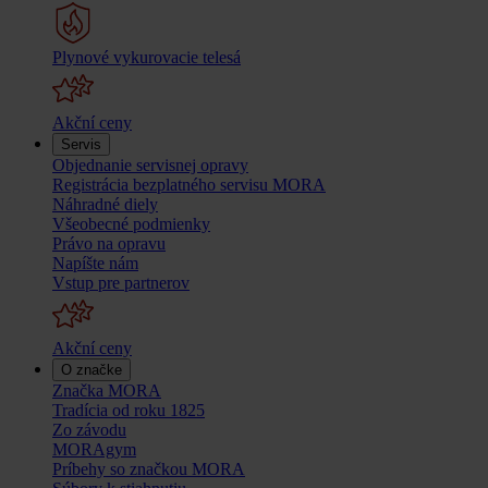
Plynové vykurovacie telesá
Akční ceny
Servis
Objednanie servisnej opravy
Registrácia bezplatného servisu MORA
Náhradné diely
Všeobecné podmienky
Právo na opravu
Napíšte nám
Vstup pre partnerov
Akční ceny
O značke
Značka MORA
Tradícia od roku 1825
Zo závodu
MORAgym
Príbehy so značkou MORA