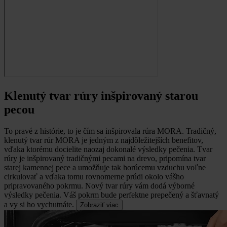
Klenutý tvar rúry inšpirovaný starou
pecou
To pravé z histórie, to je čím sa inšpirovala rúra MORA.
Tradičný,
klenutý tvar rúr MORA je jedným z najdôležitejších benefitov,
vďaka ktorému docielite naozaj dokonalé výsledky pečenia. Tvar
rúry je inšpirovaný tradičnými pecami na drevo, pripomína tvar
starej kamennej pece a umožňuje tak horúcemu vzduchu voľne
cirkulovať a vďaka tomu rovnomerne prúdi okolo vášho
pripravovaného pokrmu. Nový tvar rúry vám dodá výborné
výsledky pečenia. Váš pokrm bude perfektne prepečený a šťavnatý
a vy si ho vychutnáte.
Zobraziť viac