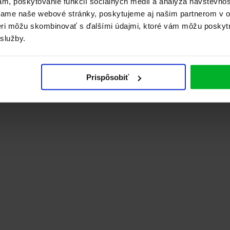
ám, poskytovanie funkcií sociálnych médií a analýza návštevno
vame naše webové stránky, poskytujeme aj našim partnerom v ob
tneri môžu skombinovať s ďalšími údajmi, ktoré vám môžu poskyt
 služby.
Prispôsobiť