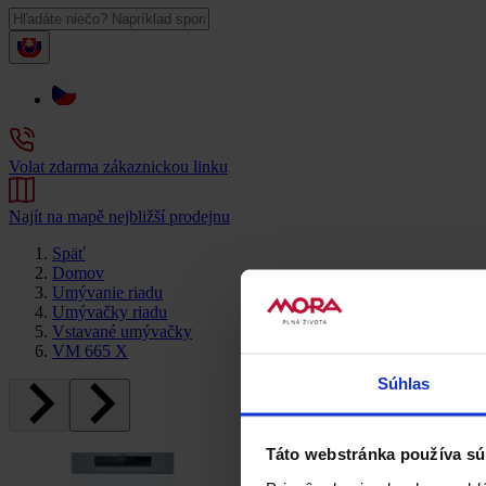
Volat zdarma zákaznickou linku
Najít na mapě nejbližší prodejnu
Späť
Domov
Umývanie riadu
Umývačky riadu
Vstavané umývačky
VM 665 X
Súhlas
Táto webstránka používa sú