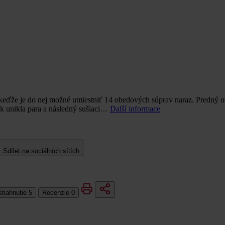
ďže je do nej možné umiestniť 14 obedových súprav naraz. Predný ovlá
k unikla para a následný sušiaci…
Další informace
Sdílet na sociálních sítích
stiahnutie
5
Recenzie
0