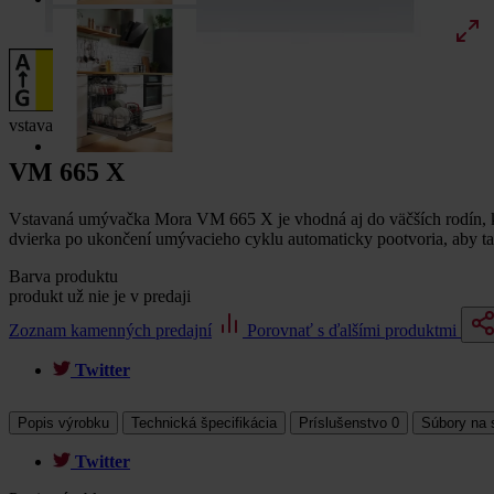
vstavaná umývačka
VM 665 X
Vstavaná umývačka Mora VM 665 X je vhodná aj do väčších rodín, ke
dvierka po ukončení umývacieho cyklu automaticky pootvoria, aby ta
Barva produktu
produkt už nie je v predaji
Zoznam kamenných predajní
Porovnať s ďalšími produktmi
Twitter
Popis výrobku
Technická špecifikácia
Príslušenstvo
0
Súbory na 
Twitter