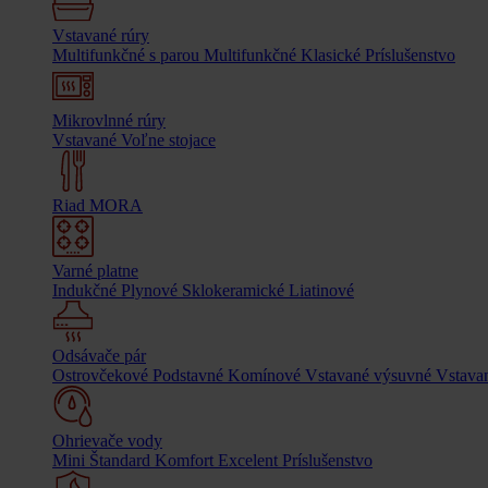
Vstavané rúry
Multifunkčné s parou
Multifunkčné
Klasické
Príslušenstvo
Mikrovlnné rúry
Vstavané
Voľne stojace
Riad MORA
Varné platne
Indukčné
Plynové
Sklokeramické
Liatinové
Odsávače pár
Ostrovčekové
Podstavné
Komínové
Vstavané výsuvné
Vstavan
Ohrievače vody
Mini
Štandard
Komfort
Excelent
Príslušenstvo