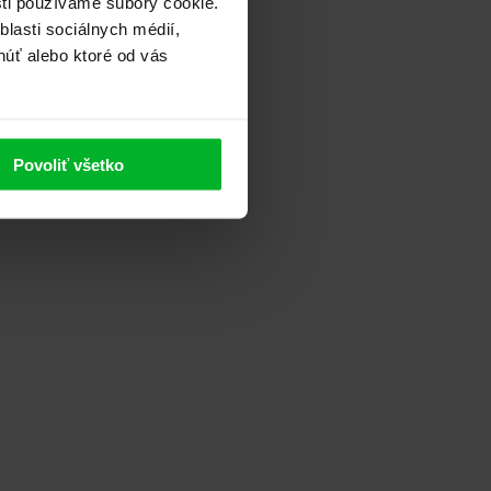
sti používame súbory cookie.
lasti sociálnych médií,
núť alebo ktoré od vás
Povoliť všetko