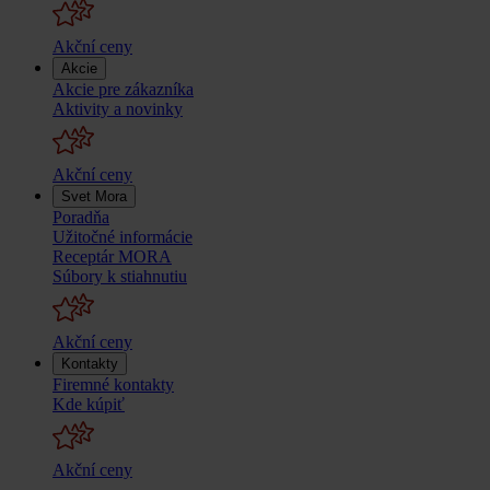
Akční ceny
Akcie
Akcie pre zákazníka
Aktivity a novinky
Akční ceny
Svet Mora
Poradňa
Užitočné informácie
Receptár MORA
Súbory k stiahnutiu
Akční ceny
Kontakty
Firemné kontakty
Kde kúpiť
Akční ceny