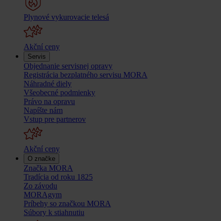
Plynové vykurovacie telesá
Akční ceny
Servis
Objednanie servisnej opravy
Registrácia bezplatného servisu MORA
Náhradné diely
Všeobecné podmienky
Právo na opravu
Napíšte nám
Vstup pre partnerov
Akční ceny
O značke
Značka MORA
Tradícia od roku 1825
Zo závodu
MORAgym
Príbehy so značkou MORA
Súbory k stiahnutiu