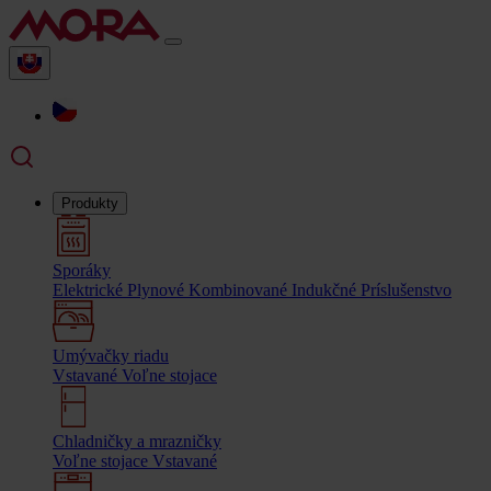
Produkty
Sporáky
Elektrické
Plynové
Kombinované
Indukčné
Príslušenstvo
Umývačky riadu
Vstavané
Voľne stojace
Chladničky a mrazničky
Voľne stojace
Vstavané