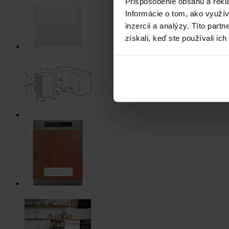
Prispôsobenie obsahu a rekl
Informácie o tom, ako využí
inzercii a analýzy. Títo par
získali, keď ste používali ich