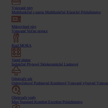
Vstavané rúry
Multifunkčné s parou
Multifunkčné
Klasické
Príslušenstvo
Mikrovlnné rúry
Vstavané
Voľne stojace
Riad MORA
Varné platne
Indukčné
Plynové
Sklokeramické
Liatinové
Odsávače pár
Ostrovčekové
Podstavné
Komínové
Vstavané výsuvné
Vstavan
Ohrievače vody
Mini
Štandard
Komfort
Excelent
Príslušenstvo