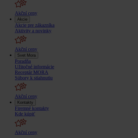
Akční ceny
Akcie
Akcie pre zákazníka
Aktivity a novinky
Akční ceny
Svet Mora
Poradňa
Užitočné informácie
Receptár MORA
Súbory k stiahnutiu
Akční ceny
Kontakty
Firemné kontakty
Kde kúpiť
Akční ceny