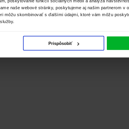
ám, poskytovanie funkcií sociálnych médií a analýza návštevno
vame naše webové stránky, poskytujeme aj našim partnerom v ob
tneri môžu skombinovať s ďalšími údajmi, ktoré vám môžu poskyt
 služby.
Prispôsobiť