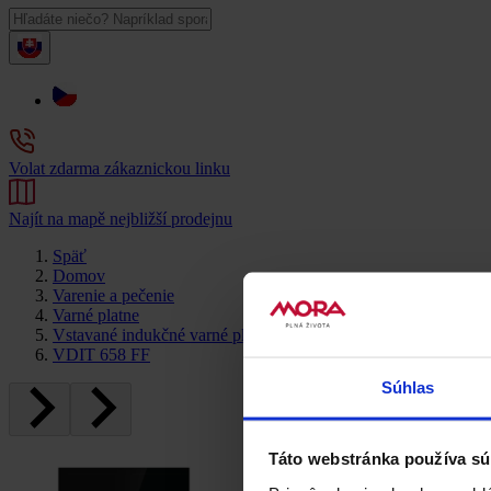
Volat zdarma zákaznickou linku
Najít na mapě nejbližší prodejnu
Späť
Domov
Varenie a pečenie
Varné platne
Vstavané indukčné varné platne
VDIT 658 FF
Súhlas
Táto webstránka používa sú