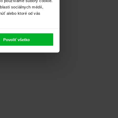
sti používame súbory cookie.
lasti sociálnych médií,
núť alebo ktoré od vás
Povoliť všetko