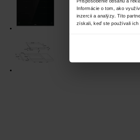
Prispôsobenie obsahu a rekl
Informácie o tom, ako využí
inzercii a analýzy. Títo par
získali, keď ste používali ich