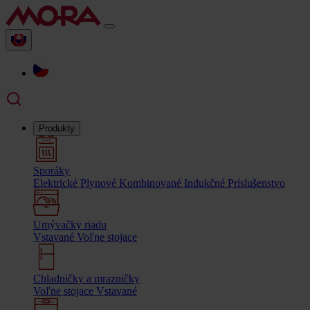
Produkty
Sporáky
Elektrické
Plynové
Kombinované
Indukčné
Príslušenstvo
Umývačky riadu
Vstavané
Voľne stojace
Chladničky a mrazničky
Voľne stojace
Vstavané