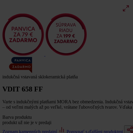
indukčná vstavaná sklokeramická platňa
VDIT 658 FF
Varte s indukčnými platňami MORA bez obmedzenia. Indukčná vstava
– od veľmi malých až po veľké, vrátane ľubovoľných tvarov. Vďaka
Barva produktu
produkt už nie je v predaji
Zoznam kamenných predajní
Porovnať s ďalšími produktmi