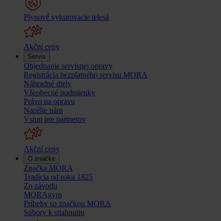
Plynové vykurovacie telesá
Akční ceny
Servis
Objednanie servisnej opravy
Registrácia bezplatného servisu MORA
Náhradné diely
Všeobecné podmienky
Právo na opravu
Napíšte nám
Vstup pre partnerov
Akční ceny
O značke
Značka MORA
Tradícia od roku 1825
Zo závodu
MORAgym
Príbehy so značkou MORA
Súbory k stiahnutiu