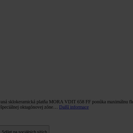
ná sklokeramická platňa MORA VDIT 658 FF ponúka maximálnu flexibili
 špeciálnej oktagónovej zóne…
Další informace
Sdílet na sociálních sítích