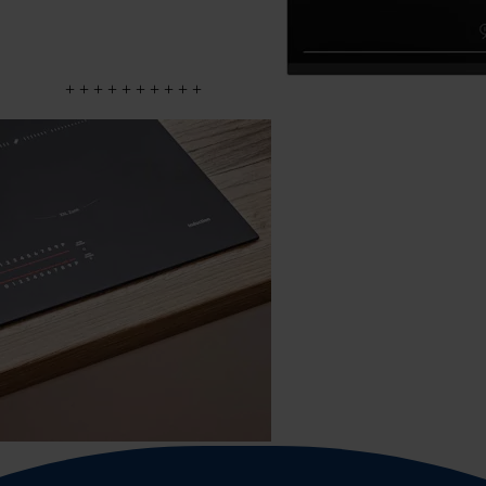
+
+
+
+
+
+
+
+
+
+