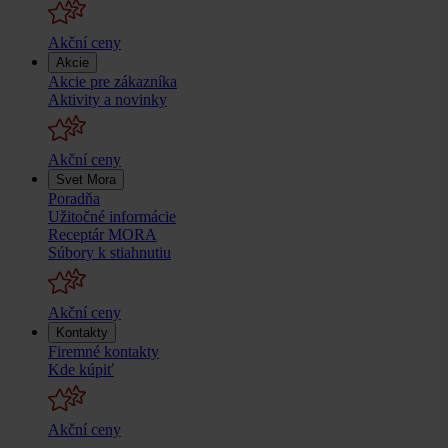
Akční ceny
Akcie
Akcie pre zákazníka
Aktivity a novinky
Akční ceny
Svet Mora
Poradňa
Užitočné informácie
Receptár MORA
Súbory k stiahnutiu
Akční ceny
Kontakty
Firemné kontakty
Kde kúpiť
Akční ceny