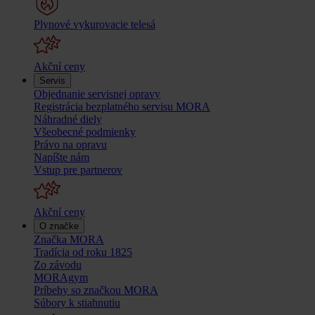
Plynové vykurovacie telesá
Akční ceny
Servis
Objednanie servisnej opravy
Registrácia bezplatného servisu MORA
Náhradné diely
Všeobecné podmienky
Právo na opravu
Napíšte nám
Vstup pre partnerov
Akční ceny
O značke
Značka MORA
Tradícia od roku 1825
Zo závodu
MORAgym
Príbehy so značkou MORA
Súbory k stiahnutiu