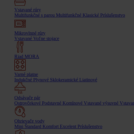
Vstavané rúry
Multifunkčné s parou
Multifunkčné
Klasické
Príslušenstvo
Mikrovlnné rúry
Vstavané
Voľne stojace
Riad MORA
Varné platne
Indukčné
Plynové
Sklokeramické
Liatinové
Odsávače pár
Ostrovčekové
Podstavné
Komínové
Vstavané výsuvné
Vstavan
Ohrievače vody
Mini
Štandard
Komfort
Excelent
Príslušenstvo