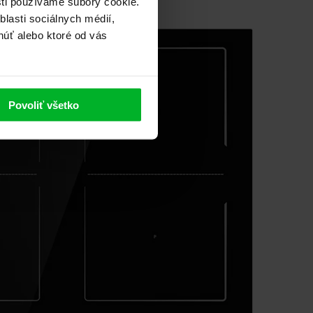
sti používame súbory cookie.
lasti sociálnych médií,
núť alebo ktoré od vás
Povoliť všetko