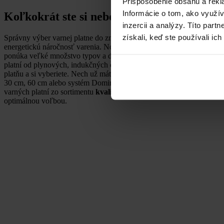
Prispôsobenie obsahu a rekl
Informácie o tom, ako využí
Koľkokrát ste si neboli istí s výberom?
inzercii a analýzy. Títo par
získali, keď ste používali ich
Správny výber varnej platne do značnej miery ovplyvňuje kvalitu a rý
energetickú náročnosť varenia. Nová generácia varných platní MO
ponúka veľké množstvo typov a dizajnu samostatných či vstavaných
platní od plynových, indukčných či sklokeramických. Záleží len na v
platňu a si vyberiete. Nech už máte menšiu alebo väčšiu kuchyňu, šírk
30 cm, 60 cm alebo systém Domino, umožňujúci kombináciu troch r
varných platní zo sortimentu
kvalitnej českej značky MORA
, budú
optimálnou voľbou.