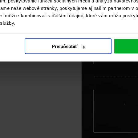
ám, poskytovanie funkcií sociálnych médií a analýza návštevno
vame naše webové stránky, poskytujeme aj našim partnerom v ob
tneri môžu skombinovať s ďalšími údajmi, ktoré vám môžu poskyt
 služby.
chlosť i
RA vám
 varných
ás, akú
y platní
Prispôsobiť
ôznych
 vždy