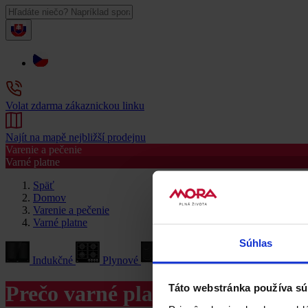
Volat zdarma zákaznickou linku
Najít na mapě nejbližší prodejnu
Varenie a pečenie
Varné platne
Späť
Domov
Varenie a pečenie
Varné platne
Súhlas
Indukčné
Plynové
Sklokeramické
Liatinové
Prečo varné platne MORA?
Táto webstránka používa sú