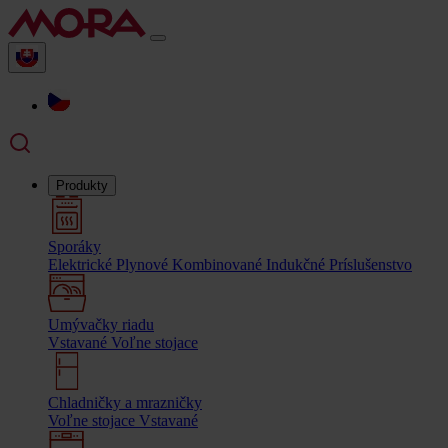
Produkty
Sporáky
Elektrické
Plynové
Kombinované
Indukčné
Príslušenstvo
Umývačky riadu
Vstavané
Voľne stojace
Chladničky a mrazničky
Voľne stojace
Vstavané