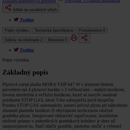
Zoznam kamenných predajní
Porovnať s ďalšími produktmi
Sdílet na sociálních sítích
Twitter
Popis výrobku
Technická špecifikácia
Príslušenstvo
0
Súbory na stiahnutie
2
Recenzie
0
Twitter
Popis výrobku
Základný popis
Plynová varná platňa MORA VDP 647 W v jemnom bielom
prevedení má 4 plynové horáky s 3 veľkosťami – malým horákom,
dvoma strednými a veľkým horákom, ktoré sú navyše osadené
poistkami STOP GAS, ktoré Vám zabezpečia pocit bezpečia.
Poistka STOP GAS automaticky zastaví prívod plynu pri náhodnom
zhasnutí plameňa horákov či obyčajnom nechcenom otočení
gombíka plynu. Integrované elektrické zapaľovanie, komfortne
uložené priamo v jednotlivých gombíkoch kohútov je dnes už
samozrejmosťou. Stačí stlačiť gombík, následne otočiť a vybraný