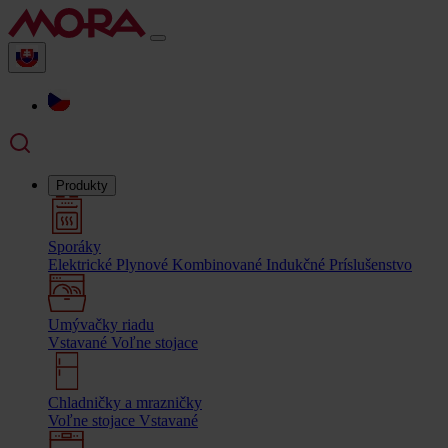
Produkty
Sporáky
Elektrické
Plynové
Kombinované
Indukčné
Príslušenstvo
Umývačky riadu
Vstavané
Voľne stojace
Chladničky a mrazničky
Voľne stojace
Vstavané