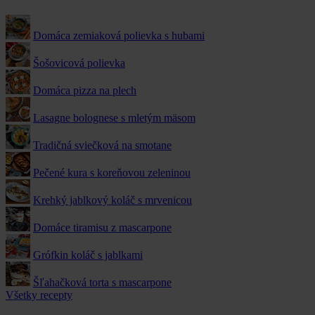
Domáca zemiaková polievka s hubami
Šošovicová polievka
Domáca pizza na plech
Lasagne bolognese s mletým mäsom
Tradičná sviečková na smotane
Pečené kura s koreňovou zeleninou
Krehký jablkový koláč s mrvenicou
Domáce tiramisu z mascarpone
Grófkin koláč s jablkami
Šľahačková torta s mascarpone
Všetky recepty