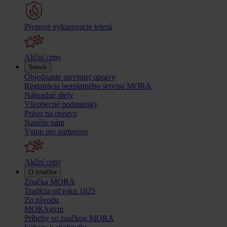
Plynové vykurovacie telesá
Akční ceny
Servis
Objednanie servisnej opravy
Registrácia bezplatného servisu MORA
Náhradné diely
Všeobecné podmienky
Právo na opravu
Napíšte nám
Vstup pre partnerov
Akční ceny
O značke
Značka MORA
Tradícia od roku 1825
Zo závodu
MORAgym
Príbehy so značkou MORA