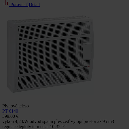
Porovnať
Detail
Plynové teleso
PT 6140
399.00 €
výkon 4,2 kW odvod spalin přes zeď vytopí prostor až 95 m3
regulace teploty termostat 10-32 °C