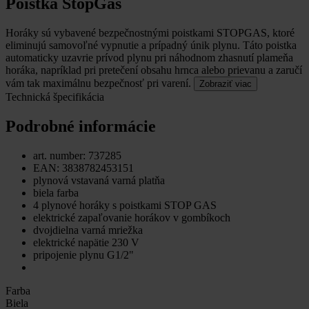
Poistka StopGas
Horáky sú vybavené bezpečnostnými poistkami STOPGAS, ktoré
eliminujú samovoľné vypnutie a prípadný únik plynu.
Táto poistka
automaticky uzavrie prívod plynu pri náhodnom zhasnutí plameňa
horáka, napríklad pri pretečení obsahu hrnca alebo prievanu a zaručí
vám tak maximálnu bezpečnosť pri varení.
Zobraziť viac
Technická špecifikácia
Podrobné informácie
art. number: 737285
EAN: 3838782453151
plynová vstavaná varná platňa
biela farba
4 plynové horáky s poistkami STOP GAS
elektrické zapaľovanie horákov v gombíkoch
dvojdielna varná mriežka
elektrické napätie 230 V
pripojenie plynu G1/2"
Farba
Biela