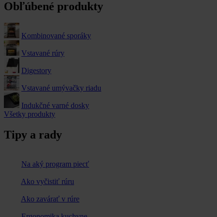
Obľúbené produkty
Kombinované sporáky
Vstavané rúry
Digestory
Vstavané umývačky riadu
Indukčné varné dosky
Všetky produkty
Tipy a rady
Na aký program piecť
Ako vyčistiť rúru
Ako zavárať v rúre
Ergonomika kuchyne