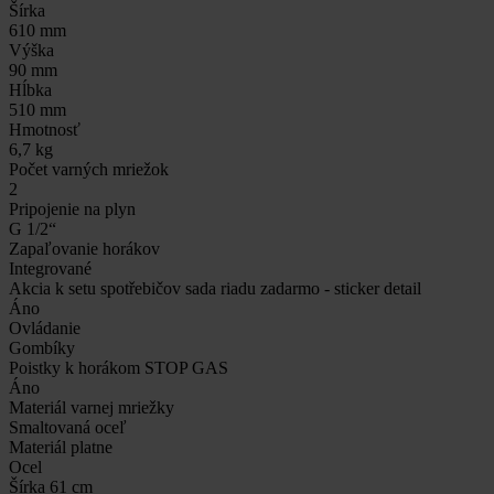
Šírka
610 mm
Výška
90 mm
Hĺbka
510 mm
Hmotnosť
6,7 kg
Počet varných mriežok
2
Pripojenie na plyn
G 1/2“
Zapaľovanie horákov
Integrované
Akcia k setu spotřebičov sada riadu zadarmo - sticker detail
Áno
Ovládanie
Gombíky
Poistky k horákom STOP GAS
Áno
Materiál varnej mriežky
Smaltovaná oceľ
Materiál platne
Ocel
Šírka 61 cm