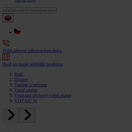
Volat zdarma zákaznickou linku
Najít na mapě nejbližší prodejnu
Späť
Domov
Varenie a pečenie
Varné platne
Vstavané plynové varné platne
VDP 647 W