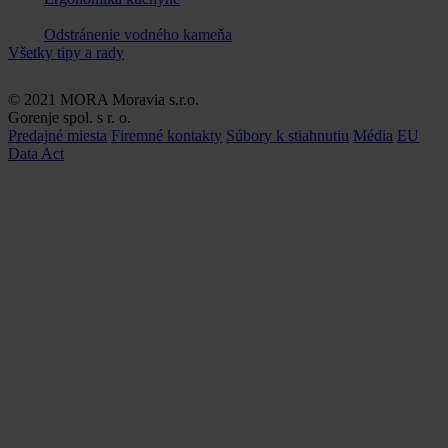
Odstránenie vodného kameňa
Všetky tipy a rady
© 2021 MORA Moravia s.r.o.
Gorenje spol. s r. o.
Predajné miesta
Firemné kontakty
Súbory k stiahnutiu
Média
EU
Data Act