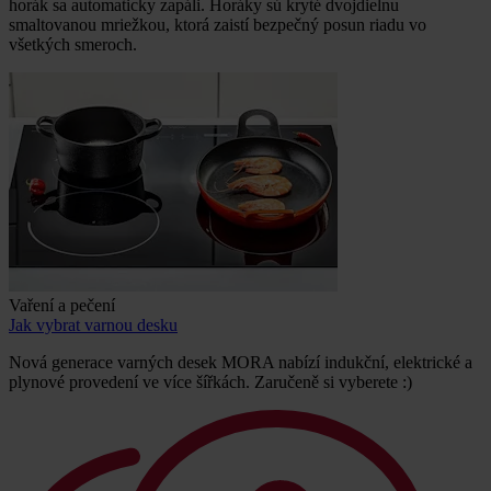
horák sa automaticky zapáli. Horáky sú kryté dvojdielnu
smaltovanou mriežkou, ktorá zaistí bezpečný posun riadu vo
všetkých smeroch.
Vaření a pečení
Jak vybrat varnou desku
Nová generace varných desek MORA nabízí indukční, elektrické a
plynové provedení ve více šířkách. Zaručeně si vyberete :)