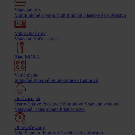
Vstavané rúry
Multifunkčné s parou
Multifunkčné
Klasické
Príslušenstvo
Mikrovlnné rúry
Vstavané
Voľne stojace
Riad MORA
Varné platne
Indukčné
Plynové
Sklokeramické
Liatinové
Odsávače pár
Ostrovčekové
Podstavné
Komínové
Vstavané výsuvné
Vstavané - integrované
Príslušenstvo
Ohrievače vody
Mini
Štandard
Komfort
Excelent
Príslušenstvo