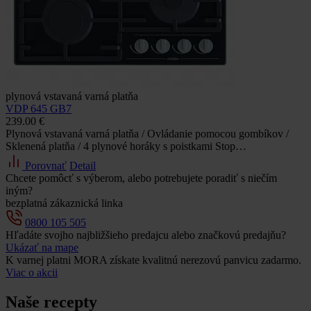
plynová vstavaná varná platňa
VDP 645 GB7
239.00 €
Plynová vstavaná varná platňa / Ovládanie pomocou gombíkov /
Sklenená platňa / 4 plynové horáky s poistkami Stop…
Porovnať
Detail
Chcete pomôcť s výberom, alebo potrebujete poradiť s niečím
iným?
bezplatná zákaznická linka
0800 105 505
Hľadáte svojho najbližšieho predajcu alebo značkovú predajňu?
Ukázať na mape
K varnej platni MORA získate kvalitnú nerezovú panvicu zadarmo.
Viac o akcii
Naše recepty