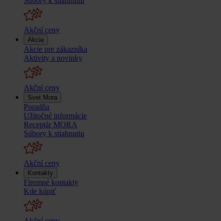
Súbory k stiahnutiu
Akční ceny
Akcie
Akcie pre zákazníka
Aktivity a novinky
Akční ceny
Svet Mora
Poradňa
Užitočné informácie
Receptár MORA
Súbory k stiahnutiu
Akční ceny
Kontakty
Firemné kontakty
Kde kúpiť
Akční ceny