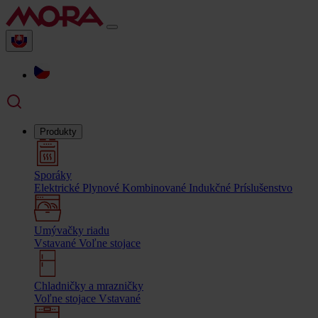
Produkty
Sporáky
Elektrické
Plynové
Kombinované
Indukčné
Príslušenstvo
Umývačky riadu
Vstavané
Voľne stojace
Chladničky a mrazničky
Voľne stojace
Vstavané