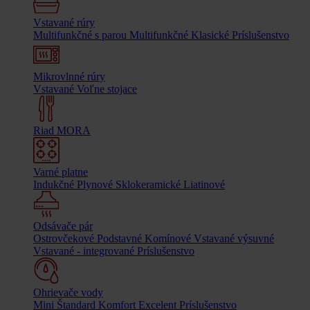
Vstavané rúry
Multifunkčné s parou
Multifunkčné
Klasické
Príslušenstvo
Mikrovlnné rúry
Vstavané
Voľne stojace
Riad MORA
Varné platne
Indukčné
Plynové
Sklokeramické
Liatinové
Odsávače pár
Ostrovčekové
Podstavné
Komínové
Vstavané výsuvné
Vstavané - integrované
Príslušenstvo
Ohrievače vody
Mini
Štandard
Komfort
Excelent
Príslušenstvo