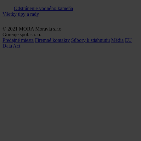
Odstránenie vodného kameňa
Všetky tipy a rady
© 2021 MORA Moravia s.r.o.
Gorenje spol. s r. o.
Predajné miesta
Firemné kontakty
Súbory k stiahnutiu
Média
EU
Data Act