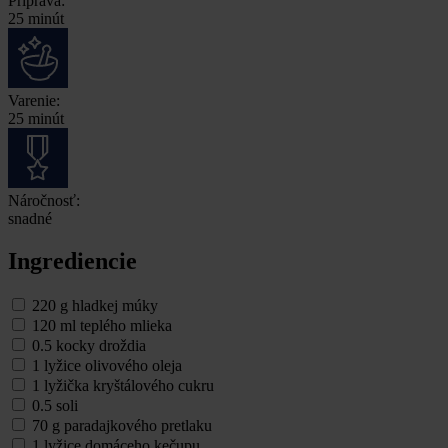
Príprava:
25 minút
Varenie:
25 minút
Náročnosť:
snadné
Ingrediencie
220 g hladkej múky
120 ml teplého mlieka
0.5 kocky droždia
1 lyžice olivového oleja
1 lyžička kryštálového cukru
0.5 soli
70 g paradajkového pretlaku
1 lyžice domáceho kečupu