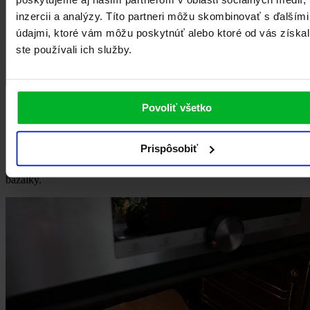
inzercii a analýzy. Títo partneri môžu skombinovať s ďalšími
údajmi, ktoré vám môžu poskytnúť alebo ktoré od vás získal
ste používali ich služby.
Pizzu dajte piecť do
rúry
predhriatej na 200 stupňov C v režime
Povoliť všetko
teplovzduch. Využiť môžete aj inteligentný program „pizza“, ktorým
rúry MORA disponujú. Pečte v nižšej polohe rúry.
Prispôsobiť
Po 15 minútach môžete na pizzu prisypať sušené oregano a pečte do
zozlatnutia okrajov pizze. Pizzu podávajte teplú s lístkami čerstvej
bazalky.