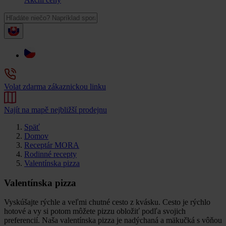
Volat zdarma zákaznickou linku
Najít na mapě nejbližší prodejnu
Späť
Domov
Receptár MORA
Rodinné recepty
Valentínska pizza
Valentínska pizza
Vyskúšajte rýchle a veľmi chutné cesto z kvásku. Cesto je rýchlo
hotové a vy si potom môžete pizzu obložiť podľa svojich
preferencií. Naša valentínska pizza je nadýchaná a mäkučká s vôňou