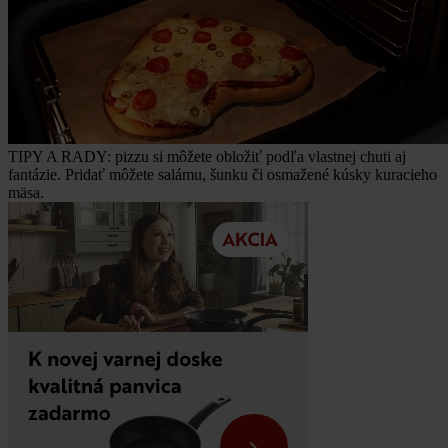
TIPY A RADY: pizzu si môžete obložiť podľa vlastnej chuti aj
fantázie. Pridať môžete salámu, šunku či osmažené kúsky kuracieho
mäsa.