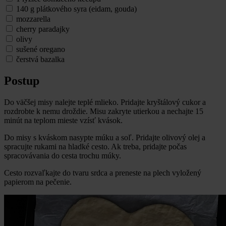
140 g plátkového syra (eidam, gouda)
mozzarella
cherry paradajky
olivy
sušené oregano
čerstvá bazalka
Postup
Do väčšej misy nalejte teplé mlieko. Pridajte kryštálový cukor a
rozdrobte k nemu droždie. Misu zakryte utierkou a nechajte 15
minút na teplom mieste vzísť kvások.
Do misy s kváskom nasypte múku a soľ. Pridajte olivový olej a
spracujte rukami na hladké cesto. Ak treba, pridajte počas
spracovávania do cesta trochu múky.
Cesto rozvaľkajte do tvaru srdca a preneste na plech vyložený
papierom na pečenie.