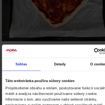
Teraz na pizzu rovnomerne rozložte plátkový syr a plátky
mozzarelly. Pridajte kolieska cherry paradajok a na kolieska
pokrájané olivy.
Súhlas
Detaily
O cooki
Táto webstránka používa súbory cookies
Prispôsobenie obsahu a reklám, poskytovanie funkcií sociál
médií a analýza návštevnosti používame súbory cookie.
Informácie o tom, ako využívame naše webové stránky,
poskytujeme aj našim partnerom v oblasti sociálnych médií,