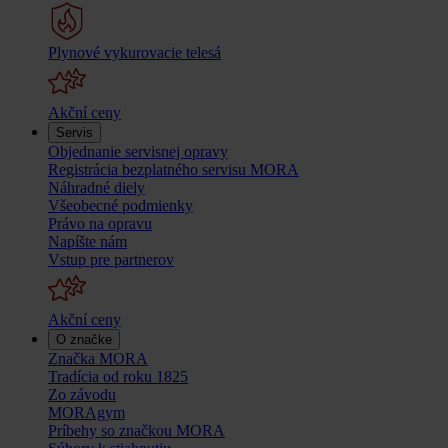
Plynové vykurovacie telesá
Akční ceny
Servis
Objednanie servisnej opravy
Registrácia bezplatného servisu MORA
Náhradné diely
Všeobecné podmienky
Právo na opravu
Napíšte nám
Vstup pre partnerov
Akční ceny
O značke
Značka MORA
Tradícia od roku 1825
Zo závodu
MORAgym
Príbehy so značkou MORA