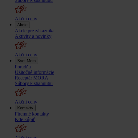
Súbory k stiahnutiu
Akční ceny
Akcie
Akcie pre zákazníka
Aktivity a novinky
Akční ceny
Svet Mora
Poradňa
Užitočné informácie
Receptár MORA
Súbory k stiahnutiu
Akční ceny
Kontakty
Firemné kontakty
Kde kúpiť
Akční ceny