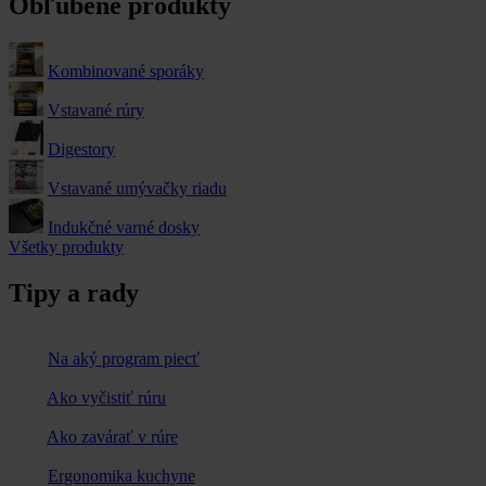
Obľúbené produkty
Kombinované sporáky
Vstavané rúry
Digestory
Vstavané umývačky riadu
Indukčné varné dosky
Všetky produkty
Tipy a rady
Na aký program piecť
Ako vyčistiť rúru
Ako zavárať v rúre
Ergonomika kuchyne