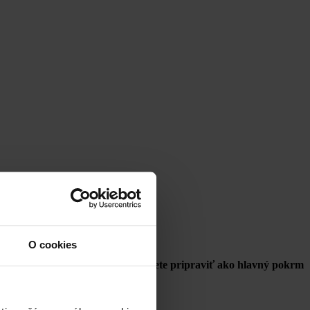
O cookies
sitej verzii. Špenátové lasagne môžete pripraviť ako hlavný pokrm