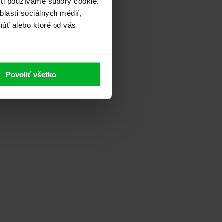
sti používame súbory cookie.
lasti sociálnych médií,
núť alebo ktoré od vás
Povoliť všetko