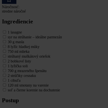
Náročnosť:
stredne náročné
Ingrediencie
1 lasagne
syr na strúhanie – ideálne parmezán
30 g masla
8 lyžíc hladkej múky
750 ml mlieka
strúhaný muškátový oriešok
2 bobkové listy
1 lyžička soli
700 g mrazeného špenátu
2 strúčiky cesnaku
1 cibuľa
120 ml smotany na varenie
soľ a čierne korenie na dochutenie
Postup