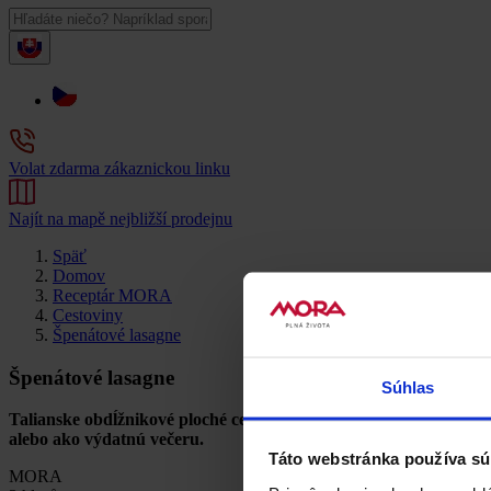
Volat zdarma zákaznickou linku
Najít na mapě nejbližší prodejnu
Späť
Domov
Receptár MORA
Cestoviny
Špenátové lasagne
Špenátové lasagne
Súhlas
Talianske obdĺžnikové ploché cestoviny určite poznáte. Ťažko by 
alebo ako výdatnú večeru.
Táto webstránka používa sú
MORA