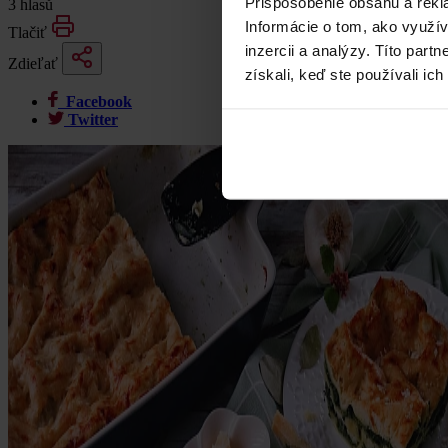
Prispôsobenie obsahu a rekl
3 hlasů
Informácie o tom, ako využí
Tlačiť
inzercii a analýzy. Títo par
Zdieľať
získali, keď ste používali ich
Facebook
Twitter