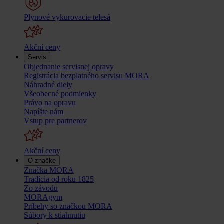
Plynové vykurovacie telesá
Akční ceny
Servis
Objednanie servisnej opravy
Registrácia bezplatného servisu MORA
Náhradné diely
Všeobecné podmienky
Právo na opravu
Napíšte nám
Vstup pre partnerov
Akční ceny
O značke
Značka MORA
Tradícia od roku 1825
Zo závodu
MORAgym
Príbehy so značkou MORA
Súbory k stiahnutiu