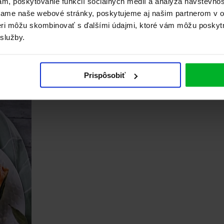
ám, poskytovanie funkcií sociálnych médií a analýza návštevno
vame naše webové stránky, poskytujeme aj našim partnerom v ob
tneri môžu skombinovať s ďalšími údajmi, ktoré vám môžu poskyt
 služby.
Prispôsobiť