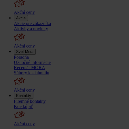
Akční ceny
Akcie
Akcie pre zákazníka
Aktivity a novinky
Akční ceny
Svet Mora
Poradňa
Užitočné informácie
Receptár MORA
Súbory k stiahnutiu
Akční ceny
Kontakty
Firemné kontakty
Kde kúpiť
Akční ceny