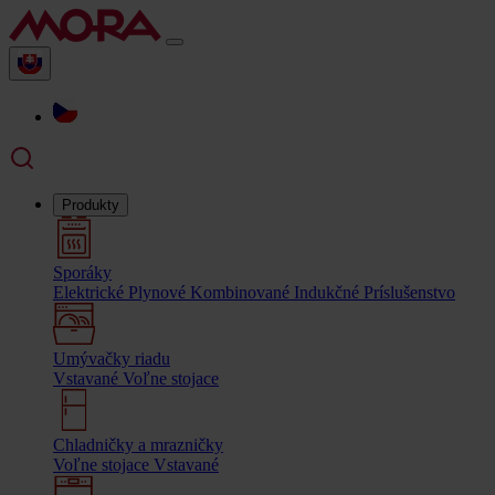
Produkty
Sporáky
Elektrické
Plynové
Kombinované
Indukčné
Príslušenstvo
Umývačky riadu
Vstavané
Voľne stojace
Chladničky a mrazničky
Voľne stojace
Vstavané