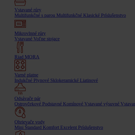
Vstavané rúry
Multifunkčné s parou
Multifunkčné
Klasické
Príslušenstvo
Mikrovlnné rúry
Vstavané
Voľne stojace
Riad MORA
Varné platne
Indukčné
Plynové
Sklokeramické
Liatinové
Odsávače pár
Ostrovčekové
Podstavné
Komínové
Vstavané výsuvné
Vstavan
Ohrievače vody
Mini
Štandard
Komfort
Excelent
Príslušenstvo