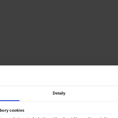
Detaily
im človek odolal. :) My sme si ich pre vás dnes pripravili v bezmä
bory cookies