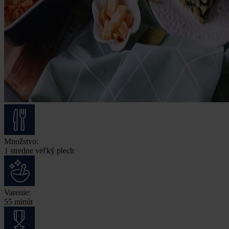
Množstvo:
1 stredne veľký plech
Varenie:
55 minút