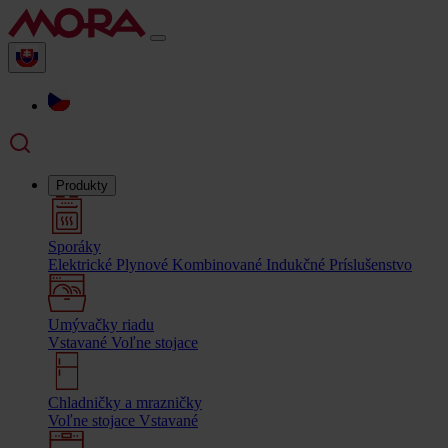
Produkty
Sporáky
Elektrické
Plynové
Kombinované
Indukčné
Príslušenstvo
Umývačky riadu
Vstavané
Voľne stojace
Chladničky a mrazničky
Voľne stojace
Vstavané