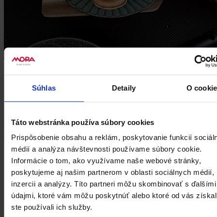
TIPY A RADY: skúste nabudúce do lievancov pridať pol lyžičky
škorice. Vytvoríte tak ďalší chutný variant raňajkových lievancov.
Súhlas
Detaily
O cooki
Táto webstránka používa súbory cookies
Prispôsobenie obsahu a reklám, poskytovanie funkcií sociál
médií a analýza návštevnosti používame súbory cookie.
Informácie o tom, ako využívame naše webové stránky,
poskytujeme aj našim partnerom v oblasti sociálnych médií,
inzercii a analýzy. Títo partneri môžu skombinovať s ďalšími
údajmi, ktoré vám môžu poskytnúť alebo ktoré od vás získal
ste používali ich služby.