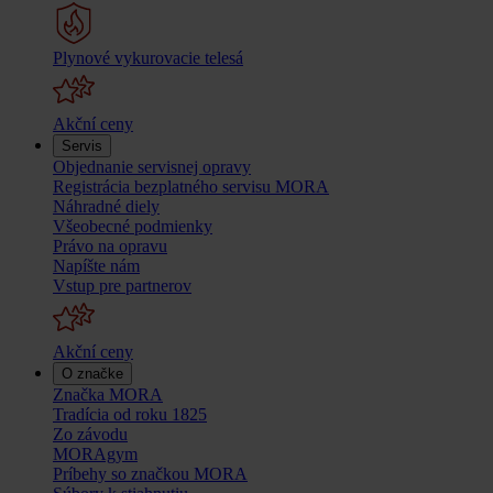
Plynové vykurovacie telesá
Akční ceny
Servis
Objednanie servisnej opravy
Registrácia bezplatného servisu MORA
Náhradné diely
Všeobecné podmienky
Právo na opravu
Napíšte nám
Vstup pre partnerov
Akční ceny
O značke
Značka MORA
Tradícia od roku 1825
Zo závodu
MORAgym
Príbehy so značkou MORA