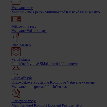
Vstavané rúry
Multifunkčné s parou
Multifunkčné
Klasické
Príslušenstvo
Mikrovlnné rúry
Vstavané
Voľne stojace
Riad MORA
Varné platne
Indukčné
Plynové
Sklokeramické
Liatinové
Odsávače pár
Ostrovčekové
Podstavné
Komínové
Vstavané výsuvné
Vstavané - integrované
Príslušenstvo
Ohrievače vody
Mini
Štandard
Komfort
Excelent
Príslušenstvo