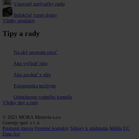
Vstavané umývačky riadu
Indukčné varné dosky
Všetky produkty
Tipy a rady
Na aký program piecť
Ako vyčistiť rúru
Ako zavárať v rúre
Ergonomika kuchyne
Odstránenie vodného kameňa
Všetky tipy a rady
© 2021 MORA Moravia s.r.o.
Gorenje spol. s r. o.
Predajné miesta
Firemné kontakty
Súbory k stiahnutiu
Média
EU
Data Act