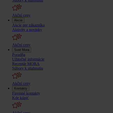
Súbory k stiahnutiu
Akční ceny
Akcie
Akcie pre zákazníka
Aktivity a novinky
Akční ceny
Svet Mora
Poradňa
Užitočné informácie
Receptár MORA
Súbory k stiahnutiu
Akční ceny
Kontakty
Firemné kontakty
Kde kúpiť
Akční ceny