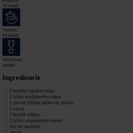
Príprava:
10 minút
Varenie:
10 minút
Náročnosť:
snadné
Ingrediencie
2 hrnčeky hladkej múky
4 lyžice kryštálového cukru
1 plochá lyžička prášku do pečiva
2 vajcia
1 hrnček mlieka
2 lyžice rozpusteného masla
olej na smaženie
jahody