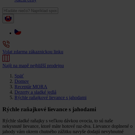
Volat zdarma zákaznickou linku
Najít na mapě nejbližší prodejnu
Späť
Domov
Receptár MORA
Dezerty a sladké jedlá
Rýchle raňajkové lievance s jahodami
Rýchle raňajkové lievance s jahodami
Rýchle sladké raňajky s veľkou dávkou ovocia, to sú naše
nekysnuté lievance, ktoré máte hotové raz-dva. Lievance doplnené o
jahody vám okrem chutného zážitku navyše dodajú nevyhnutné