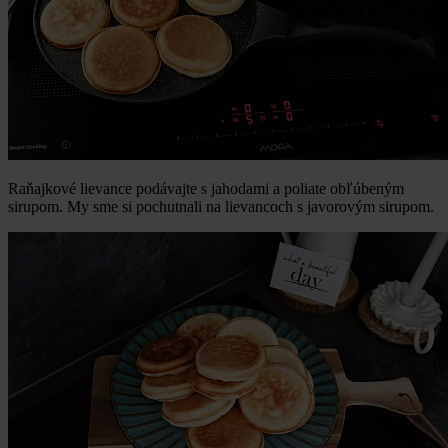
Raňajkové lievance podávajte s jahodami a poliate obľúbeným
sirupom. My sme si pochutnali na lievancoch s javorovým sirupom.