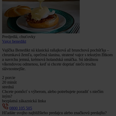
Predjedlá, chuťovky
Vajce benedikt
Vajíčka Benedikt sú klasická raňajková až brunchová pochúťka –
chrumkavá žemľa, opečená slanina, stratené vajce s tekutým žĺtkom
a navrchu jemná, krémová holandská omáčka. Sú ideálnou
víkendovou odmenou, keď si chcete dopriať niečo trochu
slávnostnejšie.
2 porcie
20 minút
stredná
Chcete pomôcť s výberom, alebo potrebujete poradiť s niečím
iným?
bezplatná zákaznická linka
0800 105 505
Hľadáte svojho najbližšieho predajcu alebo značkovú predajňu?