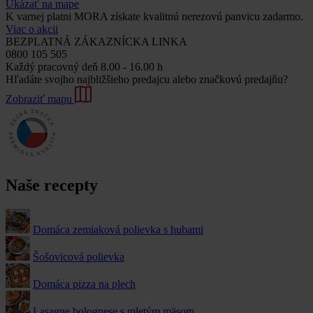
Ukázať na mape
K varnej platni MORA získate kvalitnú nerezovú panvicu zadarmo.
Viac o akcii
BEZPLATNÁ ZÁKAZNÍCKA LINKA
0800 105 505
Každý pracovný deň 8.00 - 16.00 h
Hľadáte svojho najbližšieho predajcu alebo značkovú predajňu?
Zobraziť mapu
Naše recepty
Domáca zemiaková polievka s hubami
Šošovicová polievka
Domáca pizza na plech
Lasagne bolognese s mletým mäsom