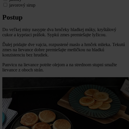
javorový sirup
Postup
Do veľkej misy nasypte dva hrnčeky hladkej múky, kryštálový
cukor a kypriaci prášok. Sypkú zmes premiešajte lyžicou.
Ďalej pridajte dve vajcia, rozpustené maslo a hrnček mlieka. Tekutú
zmes na lievance dobre premiešajte metličkou na hladkú
konzistenciu bez hrudiek.
Panvicu na lievance potrite olejom a na strednom stupni smažte
lievance z oboch strán.