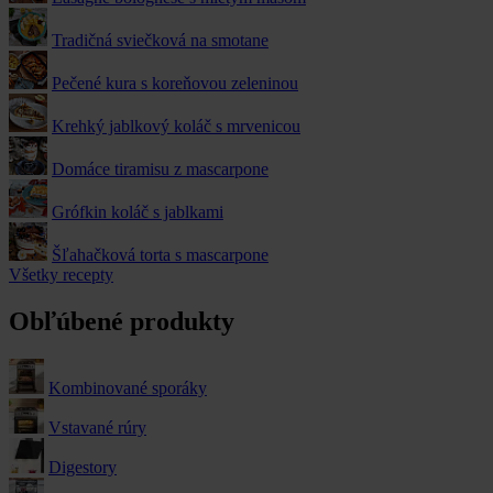
Tradičná sviečková na smotane
Pečené kura s koreňovou zeleninou
Krehký jablkový koláč s mrvenicou
Domáce tiramisu z mascarpone
Grófkin koláč s jablkami
Šľahačková torta s mascarpone
Všetky recepty
Obľúbené produkty
Kombinované sporáky
Vstavané rúry
Digestory