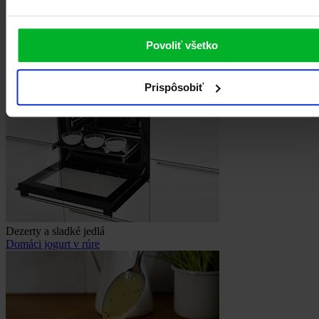
Podobné recepty
Povoliť všetko
Prispôsobiť
Dezerty a sladké jedlá
Domáci jogurt v rúre