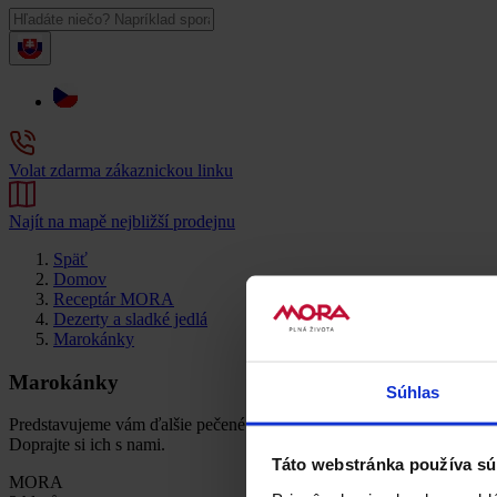
Volat zdarma zákaznickou linku
Najít na mapě nejbližší prodejnu
Späť
Domov
Receptár MORA
Dezerty a sladké jedlá
Marokánky
Marokánky
Súhlas
Predstavujeme vám ďalšie pečené cukrovinky, ktoré treba aspoň na t
Doprajte si ich s nami.
Táto webstránka používa sú
MORA