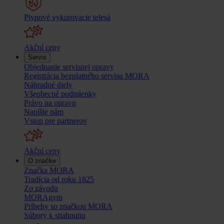
Plynové vykurovacie telesá
Akční ceny
Servis
Objednanie servisnej opravy
Registrácia bezplatného servisu MORA
Náhradné diely
Všeobecné podmienky
Právo na opravu
Napíšte nám
Vstup pre partnerov
Akční ceny
O značke
Značka MORA
Tradícia od roku 1825
Zo závodu
MORAgym
Príbehy so značkou MORA
Súbory k stiahnutiu