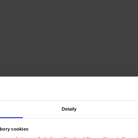
Detaily
ýždeň uložiť do chladu. Sú ním marokánky. Sladké ovocie a chrumkavé 
bory cookies