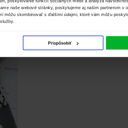
ám, poskytovanie funkcií sociálnych médií a analýza návštevno
vame naše webové stránky, poskytujeme aj našim partnerom v ob
tneri môžu skombinovať s ďalšími údajmi, ktoré vám môžu poskyt
 služby.
Prispôsobiť