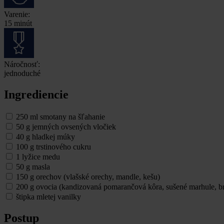
Varenie:
15 minút
Náročnosť:
jednoduché
Ingrediencie
250 ml smotany na šľahanie
50 g jemných ovsených vločiek
40 g hladkej múky
100 g trstinového cukru
1 lyžice medu
50 g masla
150 g orechov (vlašské orechy, mandle, kešu)
200 g ovocia (kandizovaná pomarančová kôra, sušené marhule, br
štipka mletej vanilky
Postup