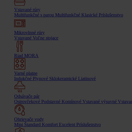
Vstavané rúry
Multifunkčné s parou
Multifunkčné
Klasické
Príslušenstvo
Mikrovlnné rúry
Vstavané
Voľne stojace
Riad MORA
Varné platne
Indukčné
Plynové
Sklokeramické
Liatinové
Odsávače pár
Ostrovčekové
Podstavné
Komínové
Vstavané výsuvné
Vstavan
Ohrievače vody
Mini
Štandard
Komfort
Excelent
Príslušenstvo