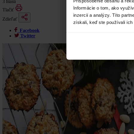
Prispôsobenie obsahu a rekl
3 hlasů
Informácie o tom, ako využí
Tlačiť
inzercii a analýzy. Títo par
Zdieľať
získali, keď ste používali ich
Facebook
Twitter