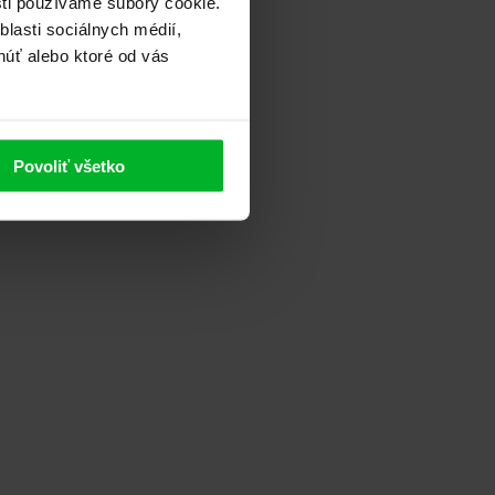
sti používame súbory cookie.
lasti sociálnych médií,
núť alebo ktoré od vás
Povoliť všetko