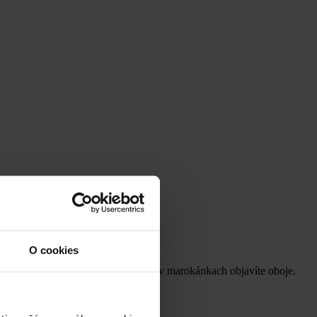
O cookies
orechy do koláčikov patria a práve v marokánkach objavíte oboje.