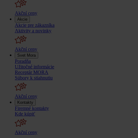
Akční ceny
Akcie
Akcie pre zákazníka
Aktivity a novinky
Akční ceny
Svet Mora
Poradňa
Užitočné informácie
Receptár MORA
Súbory k stiahnutiu
Akční ceny
Kontakty
Firemné kontakty
Kde kúpiť
Akční ceny