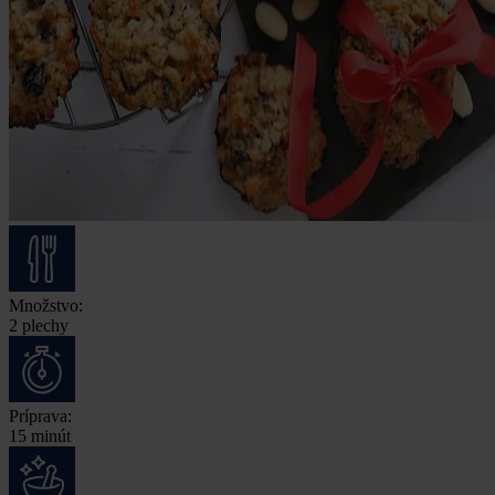
Množstvo:
2 plechy
Príprava:
15 minút