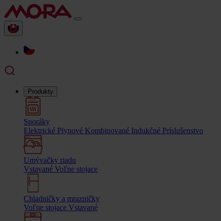
Produkty
Sporáky
Elektrické
Plynové
Kombinované
Indukčné
Príslušenstvo
Umývačky riadu
Vstavané
Voľne stojace
Chladničky a mrazničky
Voľne stojace
Vstavané