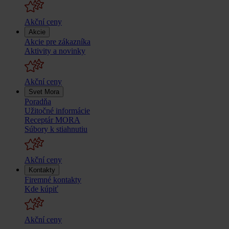
Akční ceny
Akcie
Akcie pre zákazníka
Aktivity a novinky
Akční ceny
Svet Mora
Poradňa
Užitočné informácie
Receptár MORA
Súbory k stiahnutiu
Akční ceny
Kontakty
Firemné kontakty
Kde kúpiť
Akční ceny