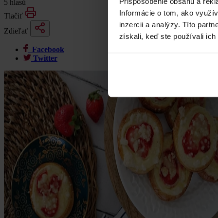
Prispôsobenie obsahu a rekl
5 hlasů
Informácie o tom, ako využí
Tlačiť
inzercii a analýzy. Títo par
Zdieľať
získali, keď ste používali ich
Facebook
Twitter