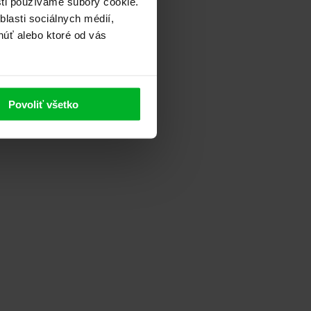
sti používame súbory cookie.
lasti sociálnych médií,
núť alebo ktoré od vás
Povoliť všetko