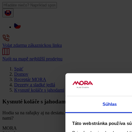
Volat zdarma zákaznickou linku
Najít na mapě nejbližší prodejnu
Späť
Domov
Receptár MORA
Dezerty a sladké jedlá
Kysnuté koláče s jahodami
Kysnuté koláče s jahodami
Súhlas
Hodia sa na raňajky aj na desiatu. Urobíte nimi radosť rodine a hlav
nami?
Táto webstránka používa sú
MORA