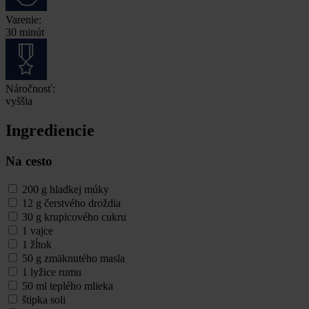
Varenie:
30 minút
Náročnosť:
vyššia
Ingrediencie
Na cesto
200 g hladkej múky
12 g čerstvého droždia
30 g krupicového cukru
1 vajce
1 žĺtok
50 g zmäknutého masla
1 lyžice rumu
50 ml teplého mlieka
štipka soli