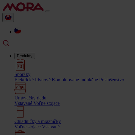
Produkty
Sporáky
Elektrické
Plynové
Kombinované
Indukčné
Príslušenstvo
Umývačky riadu
Vstavané
Voľne stojace
Chladničky a mrazničky
Voľne stojace
Vstavané