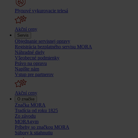
Plynové vykurovacie telesá
Akční ceny
Servis
Objednanie servisnej opravy
Registrácia bezplatného servisu MORA
Náhradné diely
Všeobecné podmienky
Právo na opravu
Napíšte nám
Vstup pre partnerov
Akční ceny
O značke
Značka MORA
Tradícia od roku 1825
Zo závodu
MORAgym
Príbehy so značkou MORA
Súbory k stiahnutiu