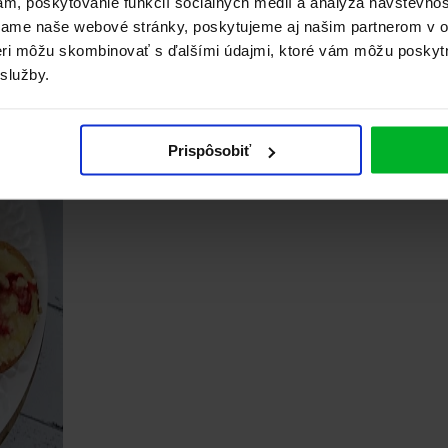
ám, poskytovanie funkcií sociálnych médií a analýza návštevno
vame naše webové stránky, poskytujeme aj našim partnerom v ob
tneri môžu skombinovať s ďalšími údajmi, ktoré vám môžu poskyt
 služby.
Prispôsobiť