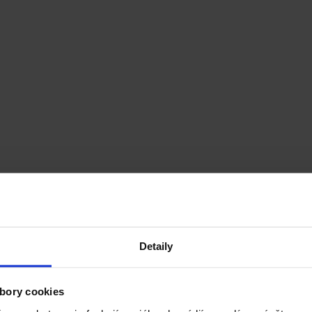
Detaily
ne deťom, keď im ich zabalíte so sebou do školy. Hovoríme o kysnutých
bory cookies