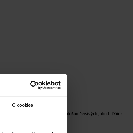
O cookies
 koláčoch s tvarohovou náplňou a náložou čerstvých jahôd. Dáte si s