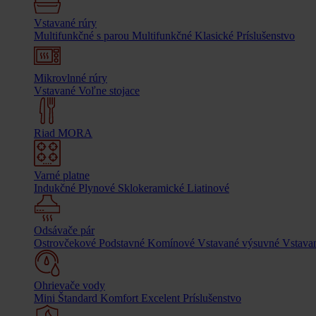
Vstavané rúry
Multifunkčné s parou
Multifunkčné
Klasické
Príslušenstvo
Mikrovlnné rúry
Vstavané
Voľne stojace
Riad MORA
Varné platne
Indukčné
Plynové
Sklokeramické
Liatinové
Odsávače pár
Ostrovčekové
Podstavné
Komínové
Vstavané výsuvné
Vstavan
Ohrievače vody
Mini
Štandard
Komfort
Excelent
Príslušenstvo