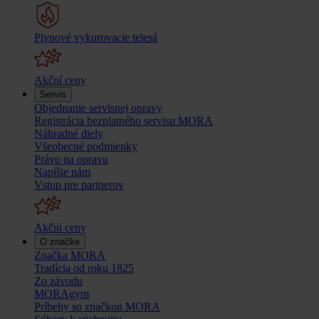
Plynové vykurovacie telesá
Akční ceny
Servis
Objednanie servisnej opravy
Registrácia bezplatného servisu MORA
Náhradné diely
Všeobecné podmienky
Právo na opravu
Napíšte nám
Vstup pre partnerov
Akční ceny
O značke
Značka MORA
Tradícia od roku 1825
Zo závodu
MORAgym
Príbehy so značkou MORA