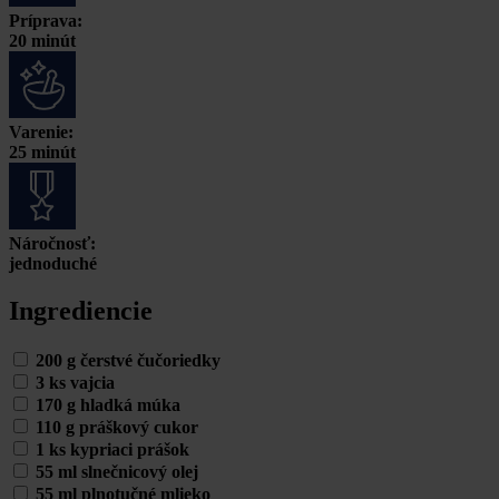
Príprava:
20 minút
Varenie:
25 minút
Náročnosť:
jednoduché
Ingrediencie
200 g čerstvé čučoriedky
3 ks vajcia
170 g hladká múka
110 g práškový cukor
1 ks kypriaci prášok
55 ml slnečnicový olej
55 ml plnotučné mlieko