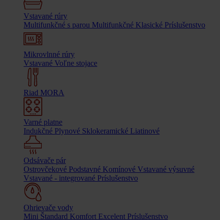
Vstavané rúry
Multifunkčné s parou
Multifunkčné
Klasické
Príslušenstvo
Mikrovlnné rúry
Vstavané
Voľne stojace
Riad MORA
Varné platne
Indukčné
Plynové
Sklokeramické
Liatinové
Odsávače pár
Ostrovčekové
Podstavné
Komínové
Vstavané výsuvné
Vstavané - integrované
Príslušenstvo
Ohrievače vody
Mini
Štandard
Komfort
Excelent
Príslušenstvo