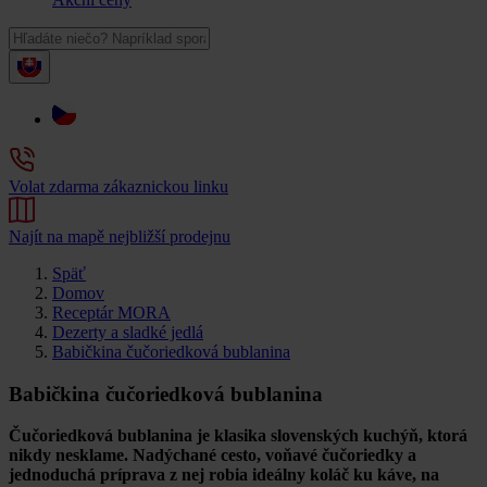
Volat zdarma zákaznickou linku
Najít na mapě nejbližší prodejnu
Späť
Domov
Receptár MORA
Dezerty a sladké jedlá
Babičkina čučoriedková bublanina
Babičkina čučoriedková bublanina
Čučoriedková bublanina
je klasika slovenských kuchýň, ktorá
nikdy nesklame. Nadýchané cesto, voňavé čučoriedky a
jednoduchá príprava z nej robia ideálny koláč ku káve, na