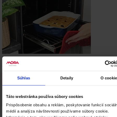
Po upečení nechajte krátko vychladnúť a posypte práškovým
cukrom. Podávajte ako koláčik ku káve alebo sladkú desiatu.
Súhlas
Detaily
O cooki
Táto webstránka používa súbory cookies
Prispôsobenie obsahu a reklám, poskytovanie funkcií sociál
médií a analýza návštevnosti používame súbory cookie.