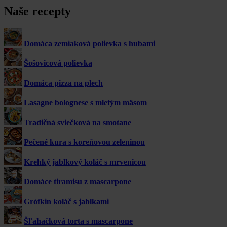
Naše recepty
Domáca zemiaková polievka s hubami
Šošovicová polievka
Domáca pizza na plech
Lasagne bolognese s mletým mäsom
Tradičná sviečková na smotane
Pečené kura s koreňovou zeleninou
Krehký jablkový koláč s mrvenicou
Domáce tiramisu z mascarpone
Grófkin koláč s jablkami
Šľahačková torta s mascarpone