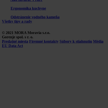
Ergonomika kuchyne
Odstránenie vodného kameňa
Všetky tipy a rady
© 2021 MORA Moravia s.r.o.
Gorenje spol. s r. o.
Predajné miesta
Firemné kontakty
Súbory k stiahnutiu
Média
EU Data Act