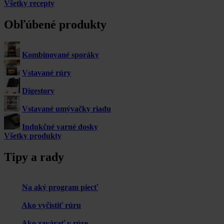
Všetky recepty
Obľúbené produkty
Kombinované sporáky
Vstavané rúry
Digestory
Vstavané umývačky riadu
Indukčné varné dosky
Všetky produkty
Tipy a rady
Na aký program piecť
Ako vyčistiť rúru
Ako zavárať v rúre