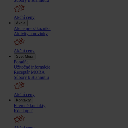
Súbory k stiahnutiu
Akční ceny
Akcie
Akcie pre zákazníka
Aktivity a novinky
Akční ceny
Svet Mora
Poradňa
Užitočné informácie
Receptár MORA
Súbory k stiahnutiu
Akční ceny
Kontakty
Firemné kontakty
Kde kúpiť
Akční ceny