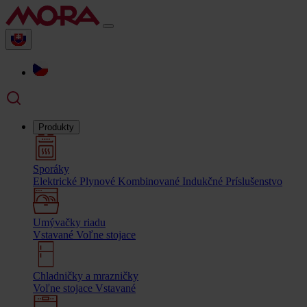
Produkty
Sporáky
Elektrické
Plynové
Kombinované
Indukčné
Príslušenstvo
Umývačky riadu
Vstavané
Voľne stojace
Chladničky a mrazničky
Voľne stojace
Vstavané