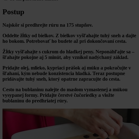
Postup
Najskôr si predhrejte rúru na 175 stupňov.
Oddelte žĺtky od bielkov. Z bielkov vyšľahajte tuhý sneh a dajte
ho bokom. Potrebovať ho budete až pri dokončovaní cesta.
Žĺtky vyšľahajte s cukrom do hladkej peny. Neponáhľajte sa –
šľahajte pokojne aj 5 minút, aby vznikol nadýchaný základ.
Pridajte olej, mlieko, kypriaci prášok aj múku a pokračujte v
šľahaní, kým nebude konzistencia hladká.
Teraz postupne
pridávajte tuhý sneh, ktorý opatrne zapracujte do cesta.
Cesto na bublaninu nalejte do maslom vymastenej a múkou
vysypanej formy. Pridajte čerstvé čučoriedky a vložte
bublaninu do predhriatej rúry.