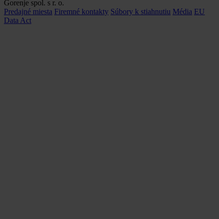
Gorenje spol. s r. o.
Predajné miesta
Firemné kontakty
Súbory k stiahnutiu
Média
EU
Data Act