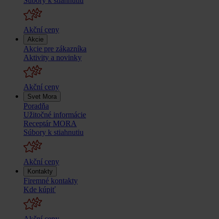
Súbory k stiahnutiu
Akční ceny
Akcie
Akcie pre zákazníka
Aktivity a novinky
Akční ceny
Svet Mora
Poradňa
Užitočné informácie
Receptár MORA
Súbory k stiahnutiu
Akční ceny
Kontakty
Firemné kontakty
Kde kúpiť
Akční ceny