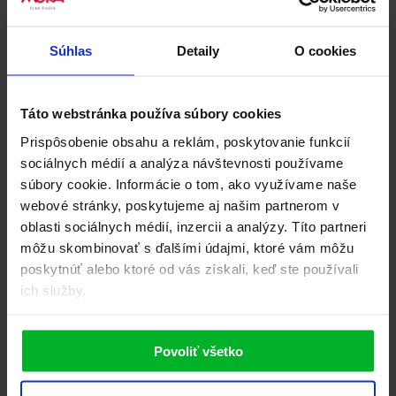
HI-RES foto
Súhlas
Detaily
O cookies
JPG, 0 KB
Energetický štítok
Táto webstránka používa súbory cookies
PDF, 3.97 KB
Prispôsobenie obsahu a reklám, poskytovanie funkcií
sociálnych médií a analýza návštevnosti používame
Návod na použitie
súbory cookie. Informácie o tom, ako využívame naše
PDF, 225.02 KB
webové stránky, poskytujeme aj našim partnerom v
oblasti sociálnych médií, inzercii a analýzy. Títo partneri
Certifikát EÚ o preskúšaní...
môžu skombinovať s ďalšími údajmi, ktoré vám môžu
PDF, 801.31 KB
poskytnúť alebo ktoré od vás získali, keď ste používali
ich služby.
Vyhlásenie o zhode
PDF, 90.42 KB
Recenzie
0
Buďte první, kdo produkt PT 6153 ohodnotí.
Povoliť všetko
Napsat uživatelskou recenzi