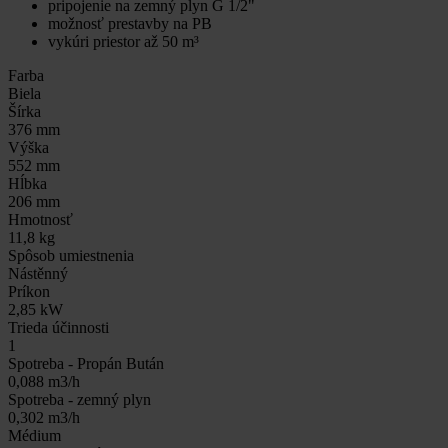
pripojenie na zemný plyn G 1/2"
možnosť prestavby na PB
vykúri priestor až 50 m³
Farba
Biela
Šírka
376 mm
Výška
552 mm
Hĺbka
206 mm
Hmotnosť
11,8 kg
Spôsob umiestnenia
Nástěnný
Príkon
2,85 kW
Trieda účinnosti
1
Spotreba - Propán Bután
0,088 m3/h
Spotreba - zemný plyn
0,302 m3/h
Médium