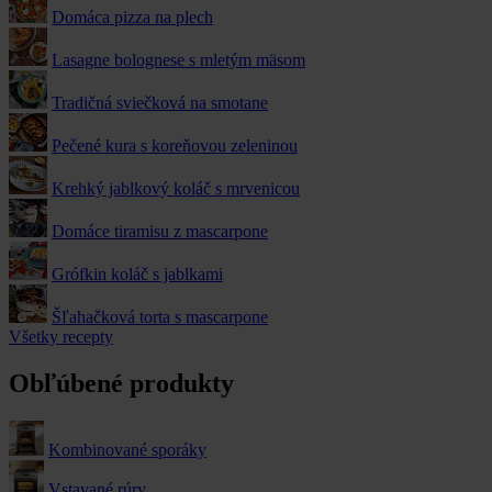
Domáca pizza na plech
Lasagne bolognese s mletým mäsom
Tradičná sviečková na smotane
Pečené kura s koreňovou zeleninou
Krehký jablkový koláč s mrvenicou
Domáce tiramisu z mascarpone
Grófkin koláč s jablkami
Šľahačková torta s mascarpone
Všetky recepty
Obľúbené produkty
Kombinované sporáky
Vstavané rúry