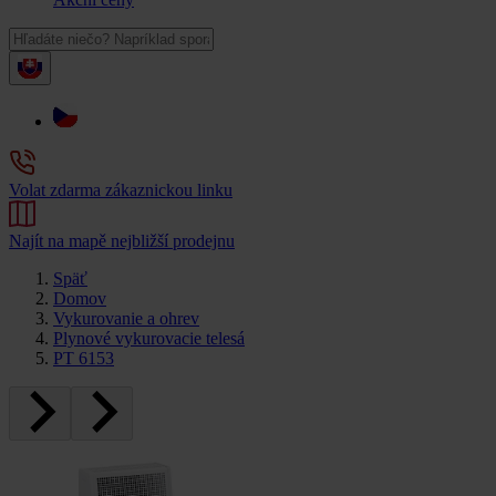
Volat zdarma zákaznickou linku
Najít na mapě nejbližší prodejnu
Späť
Domov
Vykurovanie a ohrev
Plynové vykurovacie telesá
PT 6153