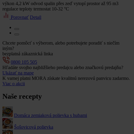
výkon 4,2 kW odvod spalin přes zeď vytopí prostor až 95 m3
regulace teploty termostat 10-32 °C
Porovnať
Detail
Chcete pomôcť s výberom, alebo potrebujete poradiť s niečím
iným?
bezplatná zákaznická linka
0800 105 505
Hľadáte svojho najbližšieho predajcu alebo značkovú predajňu?
Ukázať na mape
K varnej platni MORA získate kvalitnú nerezovú panvicu zadarmo.
Viac o akcii
Naše recepty
Domáca zemiaková polievka s hubami
Šošovicová polievka