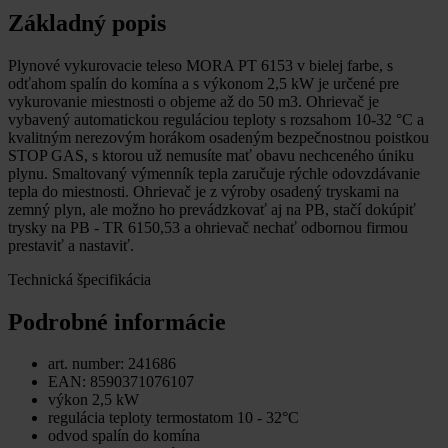
Základný popis
Plynové vykurovacie teleso MORA PT 6153 v bielej farbe, s
odťahom spalín do komína a s výkonom 2,5 kW je určené pre
vykurovanie miestnosti o objeme až do 50 m3. Ohrievač je
vybavený automatickou reguláciou teploty s rozsahom 10-32 °C a
kvalitným nerezovým horákom osadeným bezpečnostnou poistkou
STOP GAS, s ktorou už nemusíte mať obavu nechceného úniku
plynu. Smaltovaný výmenník tepla zaručuje rýchle odovzdávanie
tepla do miestnosti. Ohrievač je z výroby osadený tryskami na
zemný plyn, ale možno ho prevádzkovať aj na PB, stačí dokúpiť
trysky na PB - TR 6150,53 a ohrievač nechať odbornou firmou
prestaviť a nastaviť.
Technická špecifikácia
Podrobné informácie
art. number: 241686
EAN: 8590371076107
výkon 2,5 kW
regulácia teploty termostatom 10 - 32°C
odvod spalín do komína