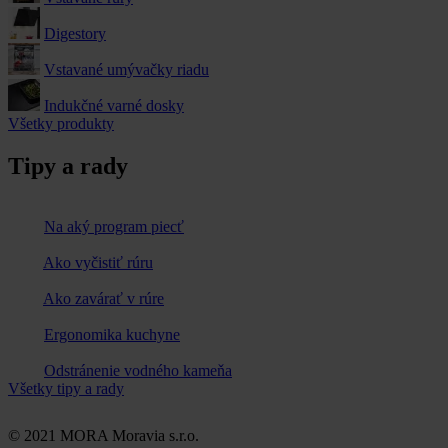
Digestory
Vstavané umývačky riadu
Indukčné varné dosky
Všetky produkty
Tipy a rady
Na aký program piecť
Ako vyčistiť rúru
Ako zavárať v rúre
Ergonomika kuchyne
Odstránenie vodného kameňa
Všetky tipy a rady
© 2021 MORA Moravia s.r.o.