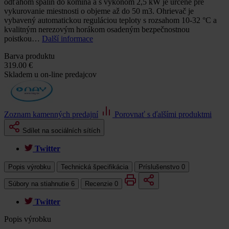
odťahom spalín do komína a s výkonom 2,5 kW je určené pre
vykurovanie miestnosti o objeme až do 50 m3. Ohrievač je
vybavený automatickou reguláciou teploty s rozsahom 10-32 °C a
kvalitným nerezovým horákom osadeným bezpečnostnou
poistkou…
Další informace
Barva produktu
319.00 €
Skladem u on-line predajcov
Zoznam kamenných predajní
Porovnať s ďalšími produktmi
Sdílet na sociálních sítích
Twitter
Popis výrobku
Technická špecifikácia
Príslušenstvo
0
Súbory na stiahnutie
6
Recenzie
0
Twitter
Popis výrobku