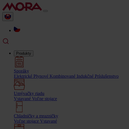
Produkty
Sporáky
Elektrické
Plynové
Kombinované
Indukčné
Príslušenstvo
Umývačky riadu
Vstavané
Voľne stojace
Chladničky a mrazničky
Voľne stojace
Vstavané