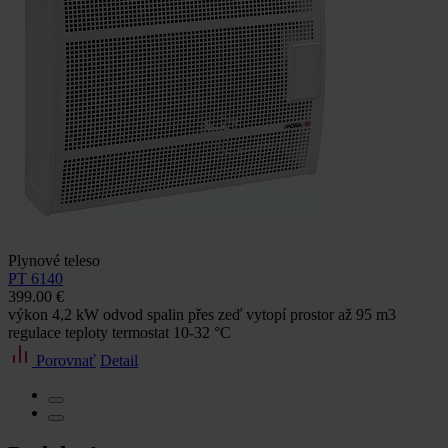
Plynové teleso
PT 6140
399.00 €
výkon 4,2 kW odvod spalin přes zeď vytopí prostor až 95 m3
regulace teploty termostat 10-32 °C
Porovnať
Detail