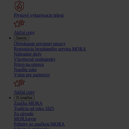
Plynové vykurovacie telesá
Akční ceny
Servis
Objednanie servisnej opravy
Registrácia bezplatného servisu MORA
Náhradné diely
Všeobecné podmienky
Právo na opravu
Napíšte nám
Vstup pre partnerov
Akční ceny
O značke
Značka MORA
Tradícia od roku 1825
Zo závodu
MORAgym
Príbehy so značkou MORA