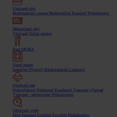
Vstavané rúry
Multifunkčné s parou
Multifunkčné
Klasické
Príslušenstvo
Mikrovlnné rúry
Vstavané
Voľne stojace
Riad MORA
Varné platne
Indukčné
Plynové
Sklokeramické
Liatinové
Odsávače pár
Ostrovčekové
Podstavné
Komínové
Vstavané výsuvné
Vstavané - integrované
Príslušenstvo
Ohrievače vody
Mini
Štandard
Komfort
Excelent
Príslušenstvo