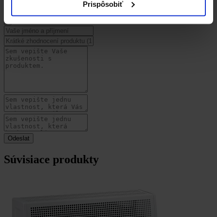
Uživatelská recenze
Prispôsobiť
Súvisiace produkty