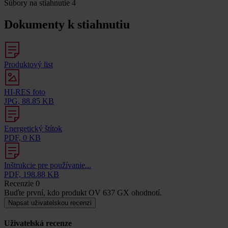
Súbory na stiahnutie
4
Dokumenty k stiahnutiu
Produktový list
HI-RES foto
JPG, 88.85 KB
Energetický štítok
PDF, 0 KB
Inštrukcie pre používanie...
PDF, 198.88 KB
Recenzie
0
Buďte první, kdo produkt OV 637 GX ohodnotí.
Napsat uživatelskou recenzi
Uživatelská recenze