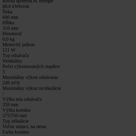
Ročná spotreba el. energie
68,6 kWh/rok
Šírka
600 mm
Hĺbka
310 mm
Hmotnosť
0,0 kg
Menovitý príkon
121 W
Typ odsávača
Vertikálny
Počet výkonnostných stupňov
3
Maximálny výkon odsávania
249 m³/h
Maximálny výkon recirkulácie
/
Výška tela odsávača
359 mm
Výška komína
375/550 mm
Typ inštalácie
Voľne stojaci, na stenu
Farba komína