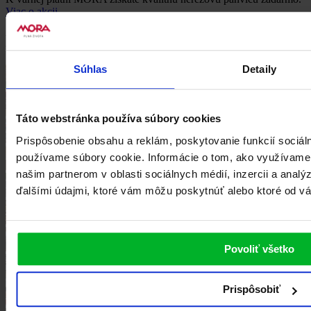
Viac o akcii
Naše recepty
Súhlas
Detaily
Domáca zemiaková polievka s hubami
Šošovicová polievka
Táto webstránka používa súbory cookies
Domáca pizza na plech
Prispôsobenie obsahu a reklám, poskytovanie funkcií sociál
používame súbory cookie. Informácie o tom, ako využívame
Lasagne bolognese s mletým mäsom
našim partnerom v oblasti sociálnych médií, inzercii a analý
ďalšími údajmi, ktoré vám môžu poskytnúť alebo ktoré od vás 
Tradičná sviečková na smotane
Pečené kura s koreňovou zeleninou
Krehký jablkový koláč s mrvenicou
Povoliť všetko
Domáce tiramisu z mascarpone
Prispôsobiť
Grófkin koláč s jablkami