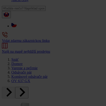
Volat zdarma zákaznickou linku
Najít na mapě nejbližší prodejnu
Späť
Domov
Varenie a pečenie
Odsávače pár
Komínové odsávače pár
OV 637 GX