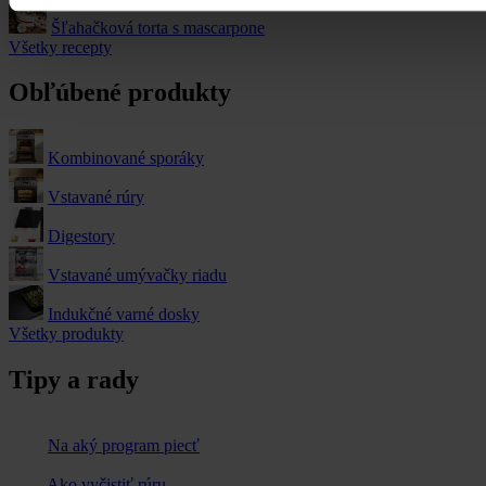
Šľahačková torta s mascarpone
Všetky recepty
Obľúbené produkty
Kombinované sporáky
Vstavané rúry
Digestory
Vstavané umývačky riadu
Indukčné varné dosky
Všetky produkty
Tipy a rady
Na aký program piecť
Ako vyčistiť rúru