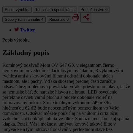
Popis výrobku
Technická špecifikácia
Príslušenstvo
0
Súbory na stiahnutie
4
Recenzie
0
Twitter
Popis výrobku
Základný popis
Komínový odsávač Mora OV 647 GX v elegantnom čierno-
nerezovom prevedením s tlačidlovým ovládaním, 3 výkonovými
rýchlosťami a s kovovými filtrami odstráni dokonale nielen
mastnotu, ale i pachy. Vďaka skosenej prednej časti zaručuje
odsávač bezproblémovú prevádzku vďaka priestoru pre hlavu, takže
sa nemusíte báť, že narazíte hlavou na hranu. LED osvetlenie
perfektne osvieti varnú plochu a budete dokonale vidieť na
pripravovaný pokrm. S maximálnym výkonom 249 m3/h a
hlučnosťou 62 dB bude neoceniteľným pomocníkom vo Vašej
domácnosti. Odsávač môžete použiť aj na vnútornú cirkuláciu
vzduchu, stačí dokúpiť uhlíkové filtre. Samozrejmosťou je aj spätná
klapka. Poteší Vás i možnosť umývať kovové tukové filtre v
umývačke a tým udržovať odsávač v perfektnom stave bez