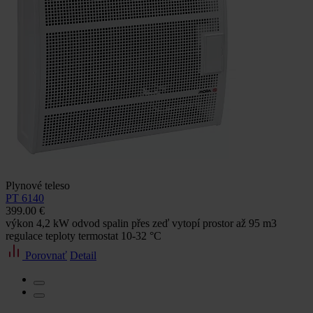
Plynové teleso
PT 6140
399.00 €
výkon 4,2 kW odvod spalin přes zeď vytopí prostor až 95 m3
regulace teploty termostat 10-32 °C
Porovnať
Detail