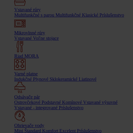
Vstavané rúry
Multifunkčné s parou
Multifunkčné
Klasické
Príslušenstvo
Mikrovlnné rúry
Vstavané
Voľne stojace
Riad MORA
Varné platne
Indukčné
Plynové
Sklokeramické
Liatinové
Odsávače pár
Ostrovčekové
Podstavné
Komínové
Vstavané výsuvné
Vstavané - integrované
Príslušenstvo
Ohrievače vody
Mini
Štandard
Komfort
Excelent
Príslušenstvo