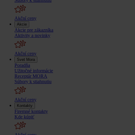
Súbory k stiahnutiu
Akční ceny
Akcie
Akcie pre zákazníka
Aktivity a novinky
Akční ceny
Svet Mora
Poradňa
Užitočné informácie
Receptár MORA
Súbory k stiahnutiu
Akční ceny
Kontakty
Firemné kontakty
Kde kúpiť
Akční ceny