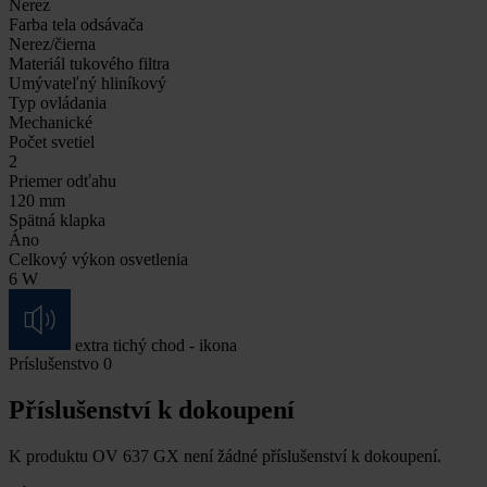
Nerez
Farba tela odsávača
Nerez/čierna
Materiál tukového filtra
Umývateľný hliníkový
Typ ovládania
Mechanické
Počet svetiel
2
Priemer odťahu
120 mm
Spätná klapka
Áno
Celkový výkon osvetlenia
6 W
extra tichý chod - ikona
Príslušenstvo
0
Příslušenství k dokoupení
K produktu OV 637 GX není žádné příslušenství k dokoupení.