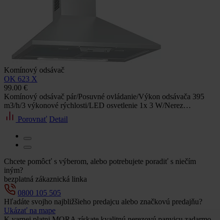
Komínový odsávač
OK 623 X
99.00 €
Komínový odsávač pár/Posuvné ovládanie/Výkon odsávača 395
m3/h/3 výkonové rýchlosti/LED osvetlenie 1x 3 W/Nerez…
Porovnať
Detail
Chcete pomôcť s výberom, alebo potrebujete poradiť s niečím
iným?
bezplatná zákaznická linka
0800 105 505
Hľadáte svojho najbližšieho predajcu alebo značkovú predajňu?
Ukázať na mape
K varnej platni MORA získate kvalitnú nerezovú panvicu zadarmo.