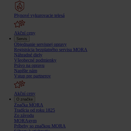
Plynové vykurovacie telesá
Akční ceny
Servis
Objednanie servisnej opravy
Registrácia bezplatného servisu MORA
Náhradné diely
Všeobecné podmienky
Právo na opravu
Napíšte nám
Vstup pre partnerov
Akční ceny
O značke
Značka MORA
Tradícia od roku 1825
Zo závodu
MORAgym
Príbehy so značkou MORA