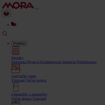
Produkty
Sporáky
Elektrické
Plynové
Kombinované
Indukčné
Príslušenstvo
Umývačky riadu
Vstavané
Voľne stojace
Chladničky a mrazničky
Voľne stojace
Vstavané