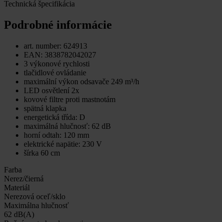
Technická špecifikácia
Podrobné informácie
art. number: 624913
EAN: 3838782042027
3 výkonové rychlosti
tlačidlové ovládanie
maximální výkon odsavače 249 m³/h
LED osvětlení 2x
kovové filtre proti mastnotám
spätná klapka
energetická třída: D
maximálná hlučnosť: 62 dB
horní odtah: 120 mm
elektrické napätie: 230 V
šírka 60 cm
Farba
Nerez/čierná
Materiál
Nerezová oceľ/sklo
Maximálna hlučnosť
62 dB(A)