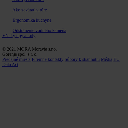
Ako zavárať v rúre
Ergonomika kuchyne
Odstránenie vodného kameňa
Všetky tipy a rady
© 2021 MORA Moravia s.r.o.
Gorenje spol. s r. o.
Predajné miesta
Firemné kontakty
Súbory k stiahnutiu
Média
EU
Data Act