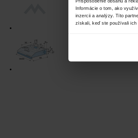
Prispôsobenie obsahu a rekl
Informácie o tom, ako využí
inzercii a analýzy. Títo par
získali, keď ste používali ich