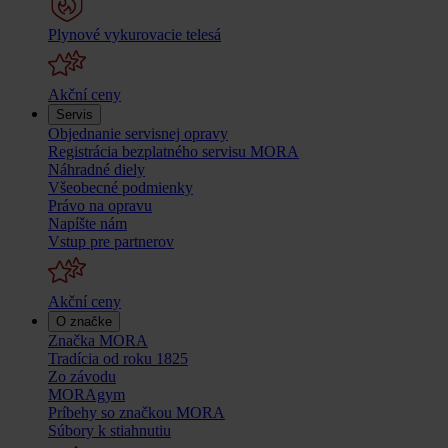
Plynové vykurovacie telesá
Akční ceny
Servis
Objednanie servisnej opravy
Registrácia bezplatného servisu MORA
Náhradné diely
Všeobecné podmienky
Právo na opravu
Napíšte nám
Vstup pre partnerov
Akční ceny
O značke
Značka MORA
Tradícia od roku 1825
Zo závodu
MORAgym
Príbehy so značkou MORA
Súbory k stiahnutiu