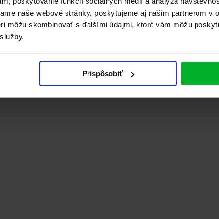
ám, poskytovanie funkcií sociálnych médií a analýza návštevno
vame naše webové stránky, poskytujeme aj našim partnerom v ob
tneri môžu skombinovať s ďalšími údajmi, ktoré vám môžu poskyt
 služby.
Prispôsobiť