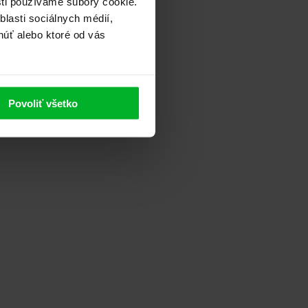
sti používame súbory cookie.
lasti sociálnych médií,
núť alebo ktoré od vás
Povoliť všetko