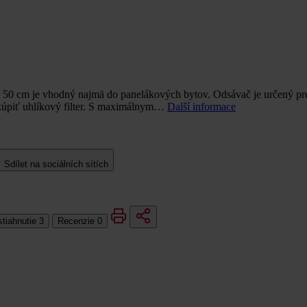
 cm je vhodný najmä do panelákových bytov. Odsávač je určený pre in
okúpiť uhlíkový filter. S maximálnym…
Další informace
Sdílet na sociálních sítích
stiahnutie
3
Recenzie
0