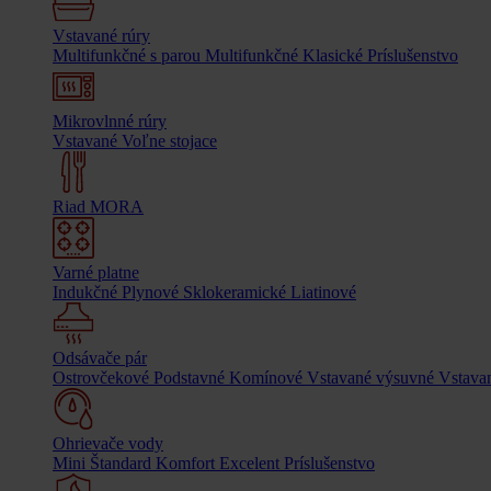
Vstavané rúry
Multifunkčné s parou
Multifunkčné
Klasické
Príslušenstvo
Mikrovlnné rúry
Vstavané
Voľne stojace
Riad MORA
Varné platne
Indukčné
Plynové
Sklokeramické
Liatinové
Odsávače pár
Ostrovčekové
Podstavné
Komínové
Vstavané výsuvné
Vstavan
Ohrievače vody
Mini
Štandard
Komfort
Excelent
Príslušenstvo