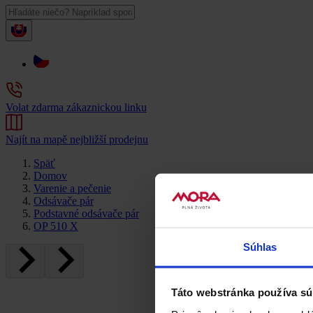
Volat zdarma zákaznickou linku
Najít na mapě nejbližší prodejnu
Späť
Domov
Varenie a pečenie
Odsávače pár
Podstavné odsávače pár
OP 510 X
Súhlas
Táto webstránka používa sú