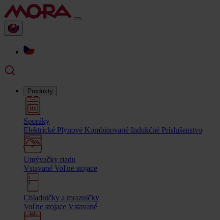
Produkty
Sporáky
Elektrické
Plynové
Kombinované
Indukčné
Príslušenstvo
Umývačky riadu
Vstavané
Voľne stojace
Chladničky a mrazničky
Voľne stojace
Vstavané