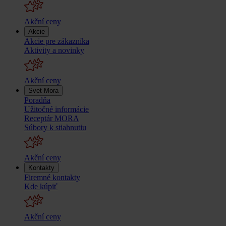
Akční ceny
Akcie
Akcie pre zákazníka
Aktivity a novinky
Akční ceny
Svet Mora
Poradňa
Užitočné informácie
Receptár MORA
Súbory k stiahnutiu
Akční ceny
Kontakty
Firemné kontakty
Kde kúpiť
Akční ceny