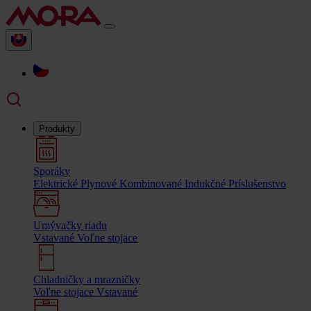
Produkty
Sporáky
Elektrické
Plynové
Kombinované
Indukčné
Príslušenstvo
Umývačky riadu
Vstavané
Voľne stojace
Chladničky a mrazničky
Voľne stojace
Vstavané