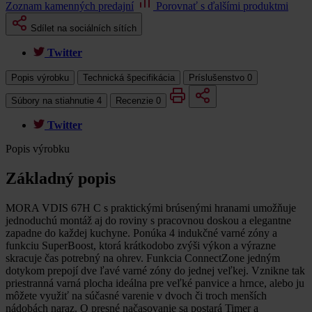
Zoznam kamenných predajní
Porovnať s ďalšími produktmi
Sdílet na sociálních sítích
Twitter
Popis výrobku
Technická špecifikácia
Príslušenstvo
0
Súbory na stiahnutie
4
Recenzie
0
Twitter
Popis výrobku
Základný popis
MORA VDIS 67H C s praktickými brúsenými hranami umožňuje
jednoduchú montáž aj do roviny s pracovnou doskou a elegantne
zapadne do každej kuchyne. Ponúka 4 indukčné varné zóny a
funkciu SuperBoost, ktorá krátkodobo zvýši výkon a výrazne
skracuje čas potrebný na ohrev. Funkcia ConnectZone jedným
dotykom prepojí dve ľavé varné zóny do jednej veľkej. Vznikne tak
priestranná varná plocha ideálna pre veľké panvice a hrnce, alebo ju
môžete využiť na súčasné varenie v dvoch či troch menších
nádobách naraz. O presné načasovanie sa postará Timer a