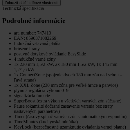
Zobrazit další klíčové vlastnosti
Technická špecifikácia
Podrobné informácie
art. number: 747413
EAN: 8590371082269
Indukčná vstavaná platňa
brúsené hrany
posuvné dotykové ovládanie EasySlide
4 indukčné varné zóny
1x 230 mm 1,5/2 kW, 2x 180 mm 1,5/2 kW, 1x 145 mm
1,2/1,6 kW
1x ConnectZone (spojenie dvoch 180 mm zón nad sebou –
ľavá strana)
1x XXL Zone (230 mm zóna pre veľké hrnce a panvice)
plynulá regulácia výkonu 0–9
signalizácia funkcie
SuperBoost (extra výkon u všetkých varných zón súčasne)
Pause (okamžité dočasné zastavenie varenia bez straty
nastavených parametrov)
Timer (časový spínač varných zón s automatickým vypnutím)
TimeMinutes (kuchynská minútka)
KeyLock (bezpečnostné uzamknutie ovládania varnej platne)