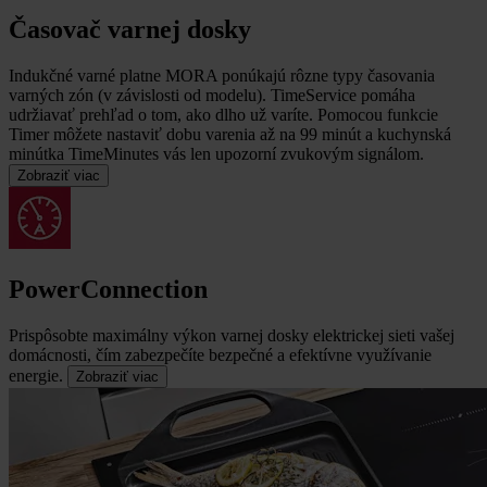
Časovač varnej dosky
Indukčné varné platne MORA ponúkajú rôzne typy časovania
varných zón (v závislosti od modelu).
TimeService pomáha
udržiavať prehľad o tom, ako dlho už varíte. Pomocou funkcie
Timer môžete nastaviť dobu varenia až na 99 minút a kuchynská
minútka TimeMinutes vás len upozorní zvukovým signálom.
Zobraziť viac
PowerConnection
Prispôsobte maximálny výkon varnej dosky elektrickej sieti vašej
domácnosti, čím zabezpečíte bezpečné a efektívne využívanie
energie.
Zobraziť viac