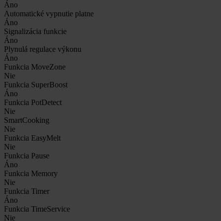
Áno
Automatické vypnutie platne
Áno
Signalizácia funkcie
Áno
Plynulá regulace výkonu
Áno
Funkcia MoveZone
Nie
Funkcia SuperBoost
Áno
Funkcia PotDetect
Nie
SmartCooking
Nie
Funkcia EasyMelt
Nie
Funkcia Pause
Áno
Funkcia Memory
Nie
Funkcia Timer
Áno
Funkcia TimeService
Nie