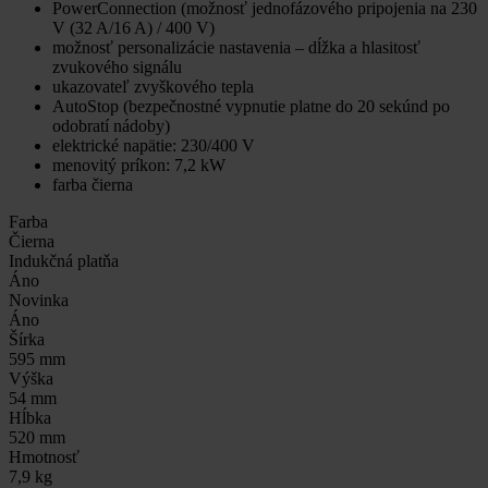
PowerConnection (možnosť jednofázového pripojenia na 230
V (32 A/16 A) / 400 V)
možnosť personalizácie nastavenia – dĺžka a hlasitosť
zvukového signálu
ukazovateľ zvyškového tepla
AutoStop (bezpečnostné vypnutie platne do 20 sekúnd po
odobratí nádoby)
elektrické napätie: 230/400 V
menovitý príkon: 7,2 kW
farba čierna
Farba
Čierna
Indukčná platňa
Áno
Novinka
Áno
Šírka
595 mm
Výška
54 mm
Hĺbka
520 mm
Hmotnosť
7,9 kg