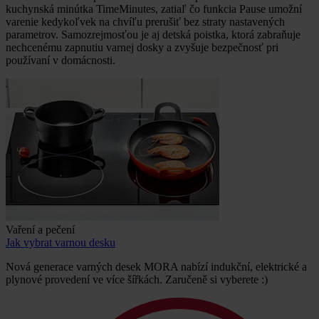
kuchynská minútka TimeMinutes, zatiaľ čo funkcia Pause umožní
varenie kedykoľvek na chvíľu prerušiť bez straty nastavených
parametrov. Samozrejmosťou je aj detská poistka, ktorá zabraňuje
nechcenému zapnutiu varnej dosky a zvyšuje bezpečnosť pri
používaní v domácnosti.
Vaření a pečení
Jak vybrat varnou desku
Nová generace varných desek MORA nabízí indukční, elektrické a
plynové provedení ve více šířkách. Zaručeně si vyberete :)