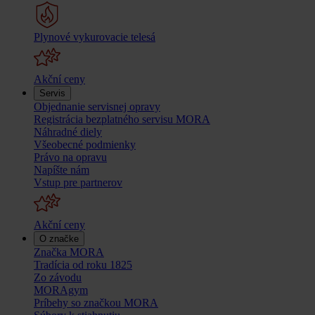
Plynové vykurovacie telesá
Akční ceny
Servis
Objednanie servisnej opravy
Registrácia bezplatného servisu MORA
Náhradné diely
Všeobecné podmienky
Právo na opravu
Napíšte nám
Vstup pre partnerov
Akční ceny
O značke
Značka MORA
Tradícia od roku 1825
Zo závodu
MORAgym
Príbehy so značkou MORA