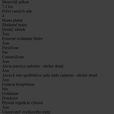
Menovitý príkon
7,2 kw
Počet varných zón
4
Hrana platne
Zbrúsené hrany
Detský zámok
Áno
Posuvné ovládanie Slider
Áno
FlexiZone
Nie
ConnectZone
Ano
Akcia panvica zadarmo - sticker detail
Áno
Akcia k setu spotřebičov sada riadu zadarmo - sticker detail
Áno
Funkcia KeepWarm
Nie
Ovládanie
Dotykové
Plynulá regulácia výkonu
Áno
Ukazovateľ zvyškového tepla