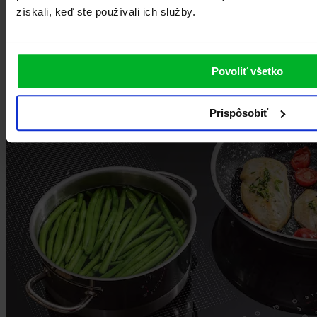
získali, keď ste používali ich služby.
Dotykové ovládanie
Povoliť všetko
Dotykové ovládanie varnej platne je veľmi jednoduché a intuitívne.
Vďaka jednotlivým senzorom jednoducho regulujete výkon každej
varnej zóny jemným pohybom prsta. Varná platňa sa veľmi ľahko
Prispôsobiť
čistí a udržiava.
Zobraziť viac