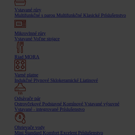
Vstavané rúry
Multifunkčné s parou
Multifunkčné
Klasické
Príslušenstvo
Mikrovlnné rúry
Vstavané
Voľne stojace
Riad MORA
Varné platne
Indukčné
Plynové
Sklokeramické
Liatinové
Odsávače pár
Ostrovčekové
Podstavné
Komínové
Vstavané výsuvné
Vstavané - integrované
Príslušenstvo
Ohrievače vody
Mini
Štandard
Komfort
Excelent
Príslušenstvo