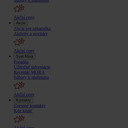
Súbory k stiahnutiu
Akční ceny
Akcie
Akcie pre zákazníka
Aktivity a novinky
Akční ceny
Svet Mora
Poradňa
Užitočné informácie
Receptár MORA
Súbory k stiahnutiu
Akční ceny
Kontakty
Firemné kontakty
Kde kúpiť
Akční ceny