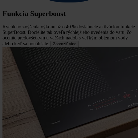
Funkcia Superboost
Rýchleho zvýšenia výkonu až o 40 % dosiahnete aktiváciou funkcie
SuperBoost.
Docielite tak oveľa rýchlejšieho uvedenia do varu, čo
oceníte predovšetkým u väčších nádob s veľkým objemom vody
alebo keď sa ponáhľate.
Zobraziť viac