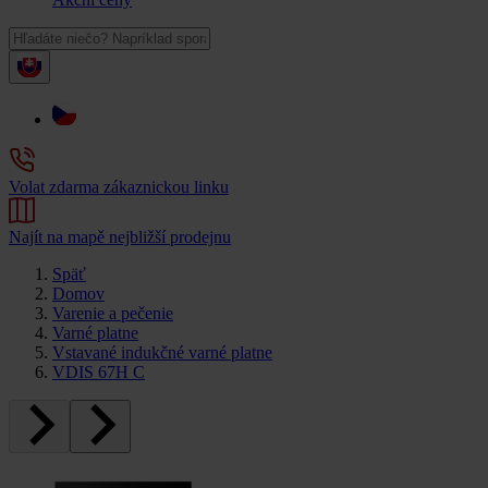
Volat zdarma zákaznickou linku
Najít na mapě nejbližší prodejnu
Späť
Domov
Varenie a pečenie
Varné platne
Vstavané indukčné varné platne
VDIS 67H C