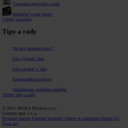
Vstavané umývačky riadu
Indukčné varné dosky
Všetky produkty
Tipy a rady
Na aký program piecť
Ako vyčistiť rúru
Ako zavárať v rúre
Ergonomika kuchyne
Odstránenie vodného kameňa
Všetky tipy a rady
© 2021 MORA Moravia s.r.o.
Gorenje spol. s r. o.
Predajné miesta
Firemné kontakty
Súbory k stiahnutiu
Média
EU
Data Act