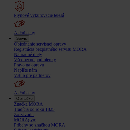
Plynové vykurovacie telesá
Akční ceny
Servis
Objednanie servisnej opravy
Registrácia bezplatného servisu MORA
Náhradné diely
Všeobecné podmienky
Právo na opravu
Napíšte nám
Vstup pre partnerov
Akční ceny
O značke
Značka MORA
Tradícia od roku 1825
Zo závodu
MORAgym
Príbehy so značkou MORA