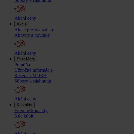
Súbory k stiahnutiu
Akční ceny
Akcie
Akcie pre zákazníka
Aktivity a novinky
Akční ceny
Svet Mora
Poradňa
Užitočné informácie
Receptár MORA
Súbory k stiahnutiu
Akční ceny
Kontakty
Firemné kontakty
Kde kúpiť
Akční ceny