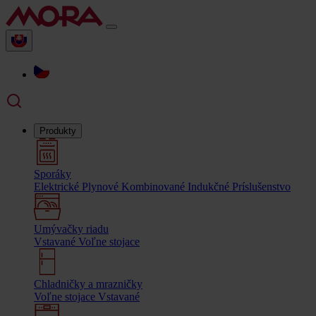
Produkty
Sporáky
Elektrické
Plynové
Kombinované
Indukčné
Príslušenstvo
Umývačky riadu
Vstavané
Voľne stojace
Chladničky a mrazničky
Voľne stojace
Vstavané