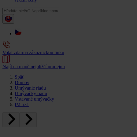
Volat zdarma zákaznickou linku
Najít na mapě nejbližší prodejnu
Späť
Domov
Umývanie riadu
Umývačky riadu
Vstavané umývačky
IM 531