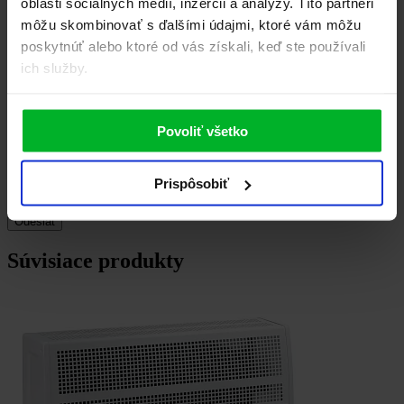
oblasti sociálnych médií, inzercii a analýzy. Títo partneri
môžu skombinovať s ďalšími údajmi, ktoré vám môžu
poskytnúť alebo ktoré od vás získali, keď ste používali
ich služby.
Povoliť všetko
Prispôsobiť
Súvisiace produkty