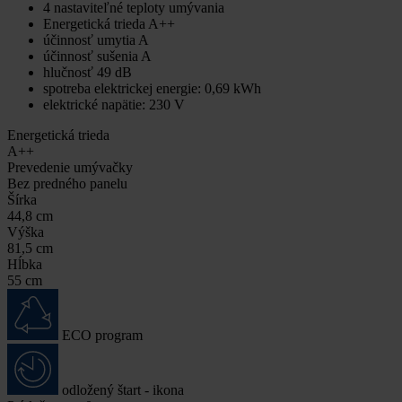
4 nastaviteľné teploty umývania
Energetická trieda A++
účinnosť umytia A
účinnosť sušenia A
hlučnosť 49 dB
spotreba elektrickej energie: 0,69 kWh
elektrické napätie: 230 V
Energetická trieda
A++
Prevedenie umývačky
Bez predného panelu
Šírka
44,8 cm
Výška
81,5 cm
Hĺbka
55 cm
ECO program
odložený štart - ikona