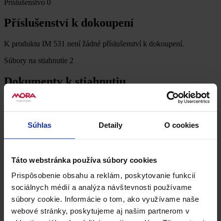
Príslušenstvo
0
Příslušenství k dokoupení
K produktu IM 531 není žádné příslušenství k dokoupení.
Súbory na stiahnutie
2
Dokumenty k stiahnutiu
Produktový list
Súhlas
Detaily
O cookies
Energetický štítok
PDF, 0 KB
Táto webstránka používa súbory cookies
Recenzie
0
Buďte první, kdo produkt IM 531 ohodnotí.
Prispôsobenie obsahu a reklám, poskytovanie funkcií
Napsat uživatelskou recenzi
sociálnych médií a analýza návštevnosti používame
súbory cookie. Informácie o tom, ako využívame naše
Uživatelská recenze
webové stránky, poskytujeme aj našim partnerom v