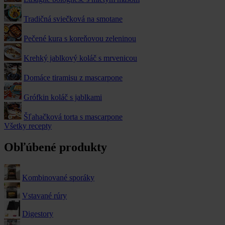
Tradičná sviečková na smotane
Pečené kura s koreňovou zeleninou
Krehký jablkový koláč s mrvenicou
Domáce tiramisu z mascarpone
Grófkin koláč s jablkami
Šľahačková torta s mascarpone
Všetky recepty
Obľúbené produkty
Kombinované sporáky
Vstavané rúry
Digestory