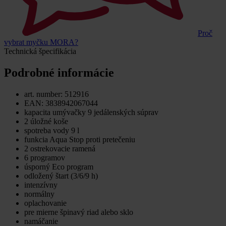
Proč
vybrat myčku MORA?
Technická špecifikácia
Podrobné informácie
art. number: 512916
EAN: 3838942067044
kapacita umývačky 9 jedálenských súprav
2 úložné koše
spotreba vody 9 l
funkcia Aqua Stop proti pretečeniu
2 ostrekovacie ramená
6 programov
úsporný Eco program
odložený štart (3/6/9 h)
intenzívny
normálny
oplachovanie
pre mierne špinavý riad alebo sklo
namáčanie