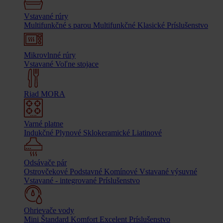
Vstavané rúry
Multifunkčné s parou
Multifunkčné
Klasické
Príslušenstvo
Mikrovlnné rúry
Vstavané
Voľne stojace
Riad MORA
Varné platne
Indukčné
Plynové
Sklokeramické
Liatinové
Odsávače pár
Ostrovčekové
Podstavné
Komínové
Vstavané výsuvné
Vstavané - integrované
Príslušenstvo
Ohrievače vody
Mini
Štandard
Komfort
Excelent
Príslušenstvo