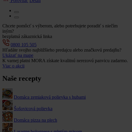
Porovnať
Detail
Chcete pomôcť s výberom, alebo potrebujete poradiť s niečím
iným?
bezplatná zákaznická linka
0800 105 505
Hľadáte svojho najbližšieho predajcu alebo značkovú predajňu?
Ukázať na mape
K varnej platni MORA získate kvalitnú nerezovú panvicu zadarmo.
Viac o akcii
Naše recepty
Domáca zemiaková polievka s hubami
Šošovicová polievka
Domáca pizza na plech
Lasagne bolognese s mletým mäsom