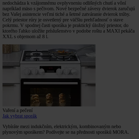
nedochádza k vzájomnému ovplyvneniu odlišných chutí a vôní
napríklad mäso s pečivom. Nové bezpečné závesy dvierok zaručujú
bez Vašej asistencie veľmi tiché a šetrné zatváranie dvierok trúby.
Celý priestor rúry je osvetlený pre väčšiu prehľadnosť o stave
pokrmu. V spodnej časti sporáka je praktický úložný priestor, do
ktorého ľahko uložíte príslušenstvo v podobe roštu a MAXI pekáča
XXL s objemom až 8 l.
Vaření a pečení
Jak vybrat sporák
Vybíráte mezi indukčním, elektrickým, kombinovaným nebo
plynovým sporákem? Podívejte se na přednosti sporáků MORA.