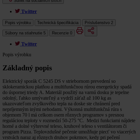
Sdílet na sociálních sítích
Twitter
Popis výrobku
Technická špecifikácia
Príslušenstvo
2
Súbory na stiahnutie
5
Recenzie
0
Twitter
Popis výrobku
Základný popis
Elektrický sporák C 5245 DS v striebornom prevedení so
sklokeramickou platňou a multifunkčnou rúrou energeticky spadá
do úspornej triedy A. Materiál použitý na varnú dosku je tepelne
odolný, ľahko umývateľný a vydrží záťaž až 100 kg as
ukazovateľom zvyškového tepla na doske ste chránení pred
nepríjemným inými nehodami. Výkonná multifunkčná rúra s
objemom 70 l má celkom osem rôznych programov s presnou
reguláciou teploty v rozmedzí 50-275 °C. Medzi funkciami nájdete
horné a dolné výhrevné teleso, kruhové teleso s ventilátorom či
program Pizza. Teplovzdušné pečenie umožňuje piecť vo viacerých
vrstvách naraz aj rôznych druhov pokrmov, kedy pri pečení