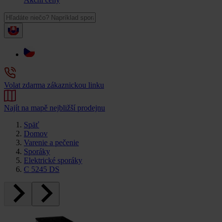
Volat zdarma zákaznickou linku
Najít na mapě nejbližší prodejnu
Späť
Domov
Varenie a pečenie
Sporáky
Elektrické sporáky
C 5245 DS