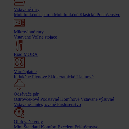
Vstavané rúry
Multifunkčné s parou
Multifunkčné
Klasické
Príslušenstvo
Mikrovlnné rúry
Vstavané
Voľne stojace
Riad MORA
Varné platne
Indukčné
Plynové
Sklokeramické
Liatinové
Odsávače pár
Ostrovčekové
Podstavné
Komínové
Vstavané výsuvné
Vstavané - integrované
Príslušenstvo
Ohrievače vody
Mini
Štandard
Komfort
Excelent
Príslušenstvo