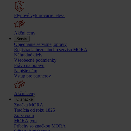
Plynové vykurovacie telesá
Akční ceny
Servis
Objednanie servisnej opravy
Registrácia bezplatného servisu MORA
Náhradné diely
Všeobecné podmienky
Právo na opravu
Napíšte nám
Vstup pre partnerov
Akční ceny
O značke
Značka MORA
Tradícia od roku 1825
Zo závodu
MORAgym
Príbehy so značkou MORA