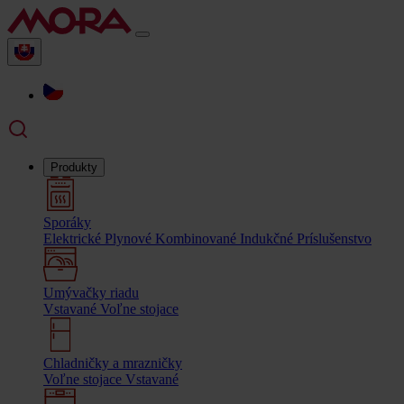
Produkty
Sporáky
Elektrické
Plynové
Kombinované
Indukčné
Príslušenstvo
Umývačky riadu
Vstavané
Voľne stojace
Chladničky a mrazničky
Voľne stojace
Vstavané