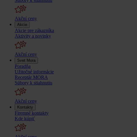
Súbory k stiahnutiu
Akční ceny
Akcie
Akcie pre zákazníka
Aktivity a novinky
Akční ceny
Svet Mora
Poradňa
Užitočné informácie
Receptár MORA
Súbory k stiahnutiu
Akční ceny
Kontakty
Firemné kontakty
Kde kúpiť
Akční ceny