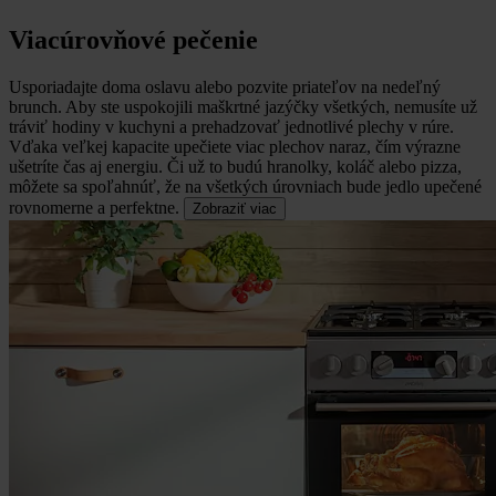
Viacúrovňové pečenie
Usporiadajte doma oslavu alebo pozvite priateľov na nedeľný
brunch.
Aby ste uspokojili maškrtné jazýčky všetkých, nemusíte už
tráviť hodiny v kuchyni a prehadzovať jednotlivé plechy v rúre.
Vďaka veľkej kapacite upečiete viac plechov naraz, čím výrazne
ušetríte čas aj energiu. Či už to budú hranolky, koláč alebo pizza,
môžete sa spoľahnúť, že na všetkých úrovniach bude jedlo upečené
rovnomerne a perfektne.
Zobraziť viac