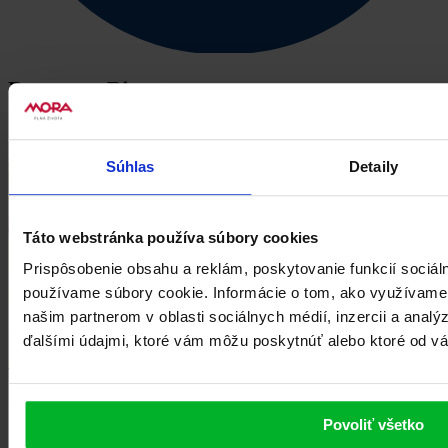
Program Pizza
Program je špeciálne navrhnutý na pečenie pizze, focaccie, tortill a
podobných pekárskych pochúťok.
Zobraziť viac
Súhlas
Detaily
Táto webstránka používa súbory cookies
Prispôsobenie obsahu a reklám, poskytovanie funkcií sociál
používame súbory cookie. Informácie o tom, ako využívame
našim partnerom v oblasti sociálnych médií, inzercii a analý
ďalšími údajmi, ktoré vám môžu poskytnúť alebo ktoré od vás 
Povoliť všetko