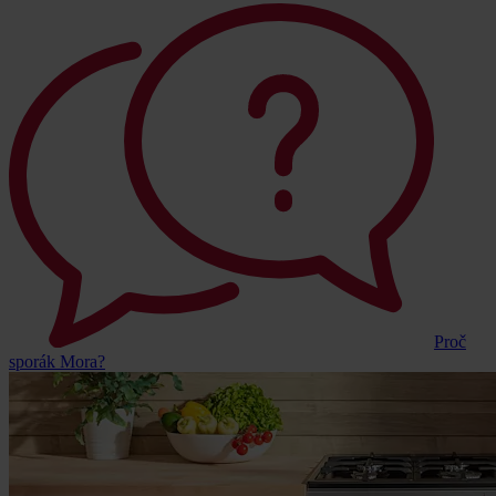
Proč
sporák Mora?