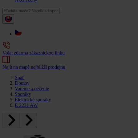
Volat zdarma zákaznickou linku
Najít na mapě nejbližší prodejnu
Späť
Domov
Varenie a pečenie
Sporáky
Elektrické sporáky
E 2231 AW