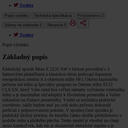
Twitter
Popis výrobku
Technická špecifikácia
Príslušenstvo
2
Súbory na stiahnutie
5
Recenzie
0
Twitter
Popis výrobku
Základný popis
Elektrický sporák Mora E 2231 AW v bielom prevedení s 3
liatinovými platničkami a klasickou rúrou prekvapí úspornou
energetickou triedou A a objemom trúby 68 l. Okrem klasického
pečenia má trúba aj špeciálny program na čistenie trúby ECO
CLEAN, ktorý Vám zaistí bez veľkej námahy vyčistenie vnútrajška
trúby a je maximálne ohľaduplný k životnému prostrediu a Vašim
nákladom na čistiace prostriedky. Vnútri sa nachádza praktické
osvetlenie, takže budete mať po celú dobu pečenia dokonalý
prehľad o pripravovanom pokrme. V spodnej časti sporáka je
praktický úložný priestor, do ktorého ľahko uložíte príslušenstvo v
podobe roštu a plytkého plechu. Tento model je vhodný na chaty
alebo kamkoľvek, kde nie je dostatočné elektrické napätie a je