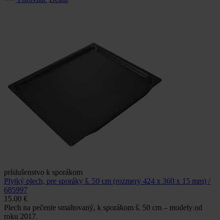
príslušenstvo k sporákom
Plytký plech, pre sporáky š. 50 cm (rozmery 424 x 360 x 15 mm) /
685997
15.00 €
Plech na pečenie smaltovaný, k sporákom š. 50 cm – modely od
roku 2017.