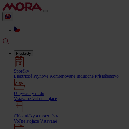
Produkty
Sporáky
Elektrické
Plynové
Kombinované
Indukčné
Príslušenstvo
Umývačky riadu
Vstavané
Voľne stojace
Chladničky a mrazničky
Voľne stojace
Vstavané