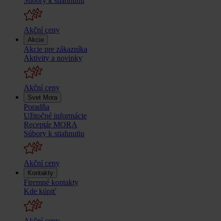
Súbory k stiahnutiu
Akční ceny
Akcie
Akcie pre zákazníka
Aktivity a novinky
Akční ceny
Svet Mora
Poradňa
Užitočné informácie
Receptár MORA
Súbory k stiahnutiu
Akční ceny
Kontakty
Firemné kontakty
Kde kúpiť
Akční ceny