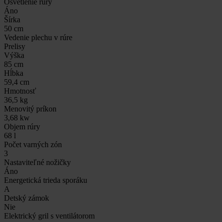
Osvetlenie rúry
Áno
Šírka
50 cm
Vedenie plechu v rúre
Prelisy
Výška
85 cm
Hĺbka
59,4 cm
Hmotnosť
36,5 kg
Menovitý príkon
3,68 kw
Objem rúry
68 l
Počet varných zón
3
Nastaviteľné nožičky
Áno
Energetická trieda sporáku
A
Detský zámok
Nie
Elektrický gril s ventilátorom