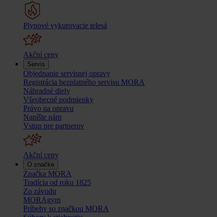
Plynové vykurovacie telesá
Akční ceny
Servis
Objednanie servisnej opravy
Registrácia bezplatného servisu MORA
Náhradné diely
Všeobecné podmienky
Právo na opravu
Napíšte nám
Vstup pre partnerov
Akční ceny
O značke
Značka MORA
Tradícia od roku 1825
Zo závodu
MORAgym
Príbehy so značkou MORA