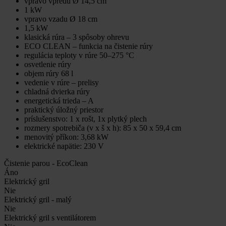
vpravo vpredu Ø 14,5 cm
1 kW
vpravo vzadu Ø 18 cm
1,5 kW
klasická rúra – 3 spôsoby ohrevu
ECO CLEAN – funkcia na čistenie rúry
regulácia teploty v rúre 50–275 °C
osvetlenie rúry
objem rúry 68 l
vedenie v rúre – prelisy
chladná dvierka rúry
energetická trieda – A
praktický úložný priestor
príslušenstvo: 1 x rošt, 1x plytký plech
rozmery spotrebiča (v x š x h): 85 x 50 x 59,4 cm
menovitý příkon: 3,68 kW
elektrické napätie: 230 V
Čistenie parou - EcoClean
Áno
Elektrický gril
Nie
Elektrický gril - malý
Nie
Elektrický gril s ventilátorem