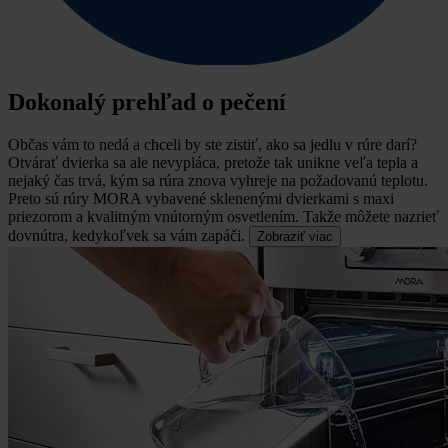
Dokonalý prehľad o pečení
Občas vám to nedá a chceli by ste zistiť, ako sa jedlu v rúre darí?
Otvárať dvierka sa ale nevypláca, pretože tak unikne veľa tepla a
nejaký čas trvá, kým sa rúra znova vyhreje na požadovanú teplotu.
Preto sú rúry MORA vybavené sklenenými dvierkami s maxi
priezorom a kvalitným vnútorným osvetlením. Takže môžete nazrieť
dovnútra, kedykoľvek sa vám zapáči.
Zobraziť viac