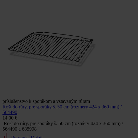
príslušenstvo k sporákom a vstavaným rúram
Rošt do rúry, pre sporáky š. 50 cm (rozmery 424 x 360 mm) /
564490
14.00 €
Rošt do rúry, pre sporáky š. 50 cm (rozměry 424 x 360 mm) /
564490 a 685998
Porovnať
Detail