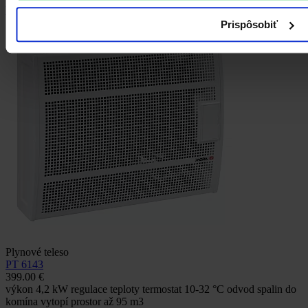
Všetko príslušenstvo
Prispôsobiť
Plynové teleso
PT 6143
399.00 €
výkon 4,2 kW regulace teploty termostat 10-32 °C odvod spalin do
komína vytopí prostor až 95 m3