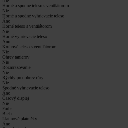
Nie
Horné a spodné teleso s ventilátorom
Nie
Horné a spodné vyhrievacie teleso
Áno
Horné teleso s ventilátorom
Nie
Horné vyhrievacie teleso
Áno
Kruhové teleso s ventilátorom
Nie
Ohrev tanierov
Nie
Rozmrazovanie
Nie
Rýchly predohrev rúry
Nie
Spodné vyhrievacie teleso
Áno
Časový displej
Nie
Farba
Biela
Liatinové platničky
Áno