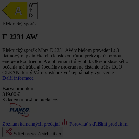
Elektrický sporák
E 2231 AW
Elektrický sporák Mora E 2231 AW v bielom prevedení s 3
liatinovými platničkami a klasickou rúrou prekvapí úspornou
energetickou triedou A a objemom trúby 68 l. Okrem klasického
pečenia má trúba aj špeciálny program na čistenie trúby ECO
CLEAN, ktorý Vám zaistí bez veľkej námahy vyčistenie…
Další informace
Barva produktu
319.00 €
Skladem u on-line predajcov
Zoznam kamenných predajní
Porovnať s ďalšími produktmi
Sdílet na sociálních sítích