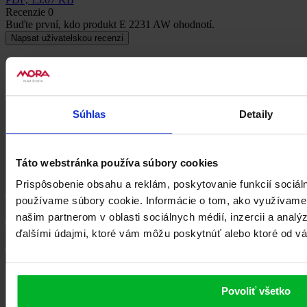
Recenzie
0
Buďte první, kdo produkt E 2231 AW ohodnotí.
Napsat uživatelskou recenzi
Uživatelská recenze
Súhlas
Detaily
Táto webstránka používa súbory cookies
Prispôsobenie obsahu a reklám, poskytovanie funkcií sociál
používame súbory cookie. Informácie o tom, ako využívame
našim partnerom v oblasti sociálnych médií, inzercii a analý
ďalšími údajmi, ktoré vám môžu poskytnúť alebo ktoré od vás 
Súvisiace produkty
Povoliť všetko