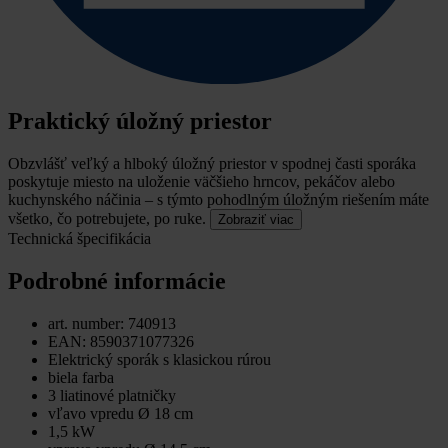
Praktický úložný priestor
Obzvlášť veľký a hlboký úložný priestor v spodnej časti sporáka
poskytuje miesto na uloženie väčšieho hrncov, pekáčov alebo
kuchynského náčinia – s týmto pohodlným úložným riešením máte
všetko, čo potrebujete, po ruke.
Zobraziť viac
Technická špecifikácia
Podrobné informácie
art. number: 740913
EAN: 8590371077326
Elektrický sporák s klasickou rúrou
biela farba
3 liatinové platničky
vľavo vpredu Ø 18 cm
1,5 kW