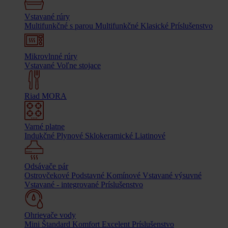
Vstavané rúry
Multifunkčné s parou
Multifunkčné
Klasické
Príslušenstvo
Mikrovlnné rúry
Vstavané
Voľne stojace
Riad MORA
Varné platne
Indukčné
Plynové
Sklokeramické
Liatinové
Odsávače pár
Ostrovčekové
Podstavné
Komínové
Vstavané výsuvné
Vstavané - integrované
Príslušenstvo
Ohrievače vody
Mini
Štandard
Komfort
Excelent
Príslušenstvo