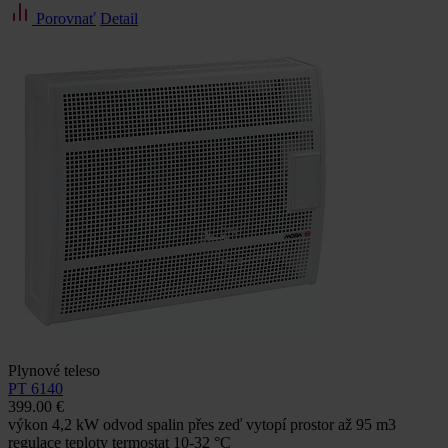
Porovnať
Detail
Plynové teleso
PT 6140
399.00 €
výkon 4,2 kW odvod spalin přes zeď vytopí prostor až 95 m3
regulace teploty termostat 10-32 °C