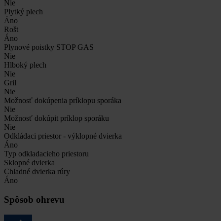
Nie
Plytký plech
Áno
Rošt
Áno
Plynové poistky STOP GAS
Nie
Hlboký plech
Nie
Gril
Nie
Možnosť dokúpenia príklopu sporáka
Nie
Možnosť dokúpit príklop sporáku
Nie
Odkládaci priestor - výklopné dvierka
Áno
Typ odkladacieho priestoru
Sklopné dvierka
Chladné dvierka rúry
Áno
Spôsob ohrevu