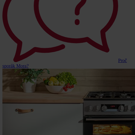
Proč
sporák Mora?