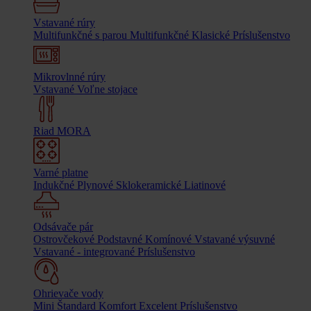
Vstavané rúry
Multifunkčné s parou
Multifunkčné
Klasické
Príslušenstvo
Mikrovlnné rúry
Vstavané
Voľne stojace
Riad MORA
Varné platne
Indukčné
Plynové
Sklokeramické
Liatinové
Odsávače pár
Ostrovčekové
Podstavné
Komínové
Vstavané výsuvné
Vstavané - integrované
Príslušenstvo
Ohrievače vody
Mini
Štandard
Komfort
Excelent
Príslušenstvo