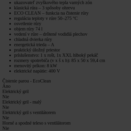
ukazovateľ zvyškového tepla varných zón
klasická rúra – 3 spôsoby ohrevu
ECO CLEAN – funkcia na čistenie rúry
regulácia teploty v rúre 50–275 °C
osvetlenie rúry
objem rúry 74 l
vedení v rúre – drôtené vodidlá plechov
chladná dvierka rúry
energetická trieda – A
praktický úložný priestor
príslušenstvo: 1 x rošt, 1x XXL hlboký pekáč
rozmery spotrebiča (v x š x h): 85 x 50 x 59,4 cm
menovitý príkon: 8 kW
elektrické napätie: 400 V
Čistenie parou - EcoClean
Áno
Elektrický gril
Nie
Elektrický gril - malý
Nie
Elektrický gril s ventilátorem
Nie
Horné a spodné teleso s ventilátorom
Nie