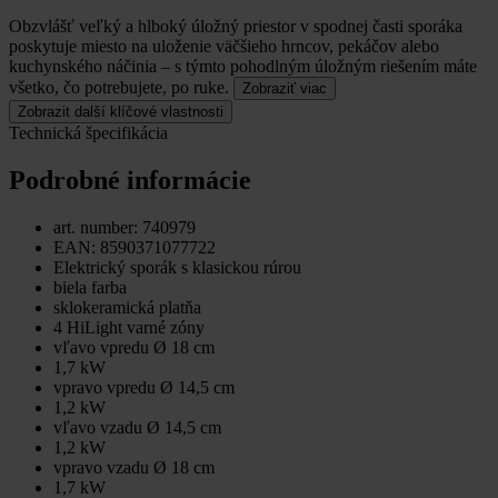
Obzvlášť veľký a hlboký úložný priestor v spodnej časti sporáka
poskytuje miesto na uloženie väčšieho hrncov, pekáčov alebo
kuchynského náčinia – s týmto pohodlným úložným riešením máte
všetko, čo potrebujete, po ruke.
Zobraziť viac
Zobrazit další klíčové vlastnosti
Technická špecifikácia
Podrobné informácie
art. number: 740979
EAN: 8590371077722
Elektrický sporák s klasickou rúrou
biela farba
sklokeramická platňa
4 HiLight varné zóny
vľavo vpredu Ø 18 cm
1,7 kW
vpravo vpredu Ø 14,5 cm
1,2 kW
vľavo vzadu Ø 14,5 cm
1,2 kW
vpravo vzadu Ø 18 cm
1,7 kW