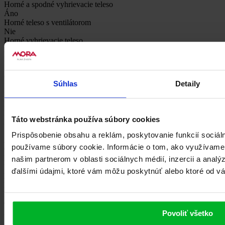
Horné a spodné vyhrievacie teleso
Áno
Horné teleso s ventilátorom
Nie
Horné vyhrievacie teleso
Áno
Kruhové teleso s ventilátorom
Nie
Ohrev tanierov
Súhlas
Detaily
Nie
Rozmrazovanie
Nie
Rýchly predohrev rúry
Táto webstránka používa súbory cookies
Nie
Spodné vyhrievacie teleso
Prispôsobenie obsahu a reklám, poskytovanie funkcií sociál
Áno
používame súbory cookie. Informácie o tom, ako využívame
Časový displej
Nie
našim partnerom v oblasti sociálnych médií, inzercii a analý
Farba
ďalšími údajmi, ktoré vám môžu poskytnúť alebo ktoré od vás 
Biela
Liatinové platničky
Nie
Osvetlenie rúry
Áno
Povoliť všetko
Šírka