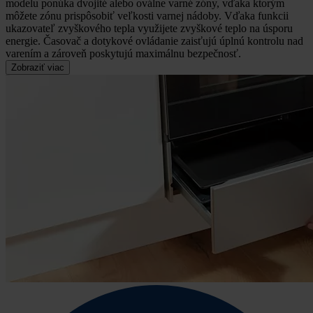
modelu ponúka dvojité alebo oválne varné zóny, vďaka ktorým
môžete zónu prispôsobiť veľkosti varnej nádoby. Vďaka funkcii
ukazovateľ zvyškového tepla využijete zvyškové teplo na úsporu
energie. Časovač a dotykové ovládanie zaisťujú úplnú kontrolu nad
varením a zároveň poskytujú maximálnu bezpečnosť.
Zobraziť viac