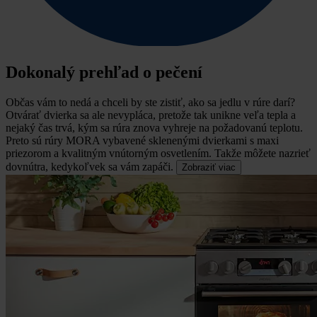
Dokonalý prehľad o pečení
Občas vám to nedá a chceli by ste zistiť, ako sa jedlu v rúre darí?
Otvárať dvierka sa ale nevypláca, pretože tak unikne veľa tepla a
nejaký čas trvá, kým sa rúra znova vyhreje na požadovanú teplotu.
Preto sú rúry MORA vybavené sklenenými dvierkami s maxi
priezorom a kvalitným vnútorným osvetlením. Takže môžete nazrieť
dovnútra, kedykoľvek sa vám zapáči.
Zobraziť viac