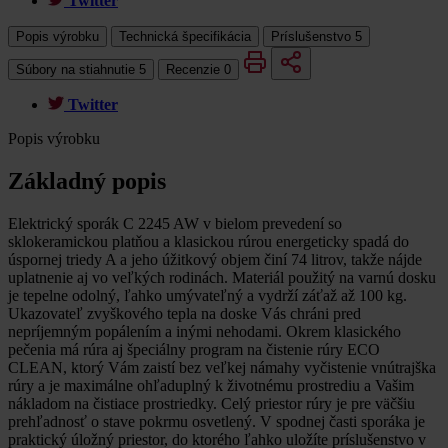
Twitter
Popis výrobku
Technická špecifikácia
Príslušenstvo
5
Súbory na stiahnutie
5
Recenzie
0
Twitter
Popis výrobku
Základný popis
Elektrický sporák C 2245 AW v bielom prevedení so
sklokeramickou platňou a klasickou rúrou energeticky spadá do
úspornej triedy A a jeho úžitkový objem činí 74 litrov, takže nájde
uplatnenie aj vo veľkých rodinách. Materiál použitý na varnú dosku
je tepelne odolný, ľahko umývateľný a vydrží záťaž až 100 kg.
Ukazovateľ zvyškového tepla na doske Vás chráni pred
nepríjemným popálením a inými nehodami. Okrem klasického
pečenia má rúra aj špeciálny program na čistenie rúry ECO
CLEAN, ktorý Vám zaistí bez veľkej námahy vyčistenie vnútrajška
rúry a je maximálne ohľaduplný k životnému prostrediu a Vašim
nákladom na čistiace prostriedky. Celý priestor rúry je pre väčšiu
prehľadnosť o stave pokrmu osvetlený. V spodnej časti sporáka je
praktický úložný priestor, do ktorého ľahko uložíte príslušenstvo v