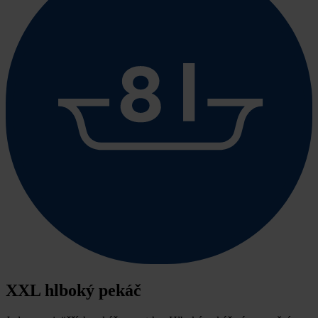
XXL hlboký pekáč