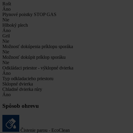
Rošt
Áno
Plynové poistky STOP GAS
Nie
Hlboký plech
Áno
Gril
Nie
Možnosť dokúpenia príklopu sporáka
Nie
Možnosť dokúpit príklop sporáku
Nie
Odkládaci priestor - výklopné dvierka
Áno
Typ odkladacieho priestoru
Sklopné dvierka
Chladné dvierka rúry
Áno
Spôsob ohrevu
Čistenie parou - EcoClean