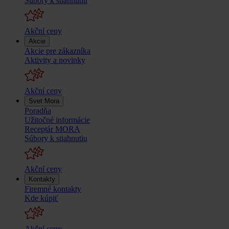
Súbory k stiahnutiu
Akční ceny
Akcie
Akcie pre zákazníka
Aktivity a novinky
Akční ceny
Svet Mora
Poradňa
Užitočné informácie
Receptár MORA
Súbory k stiahnutiu
Akční ceny
Kontakty
Firemné kontakty
Kde kúpiť
Akční ceny