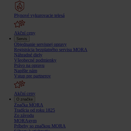
Plynové vykurovacie telesá
Akční ceny
Servis
Objednanie servisnej opravy
Registrácia bezplatného servisu MORA
Náhradné diely
Všeobecné podmienky
Právo na opravu
Napíšte nám
Vstup pre partnerov
Akční ceny
O značke
Značka MORA
Tradícia od roku 1825
Zo závodu
MORAgym
Príbehy so značkou MORA