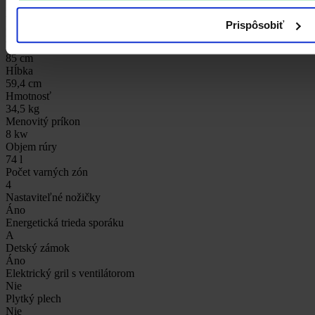
50 cm
Vedenie plechu v rúre
Prispôsobiť
Drôtené závesy
Výška
85 cm
Hĺbka
59,4 cm
Hmotnosť
34,5 kg
Menovitý príkon
8 kw
Objem rúry
74 l
Počet varných zón
4
Nastaviteľné nožičky
Áno
Energetická trieda sporáku
A
Detský zámok
Áno
Elektrický gril s ventilátorom
Nie
Plytký plech
Nie