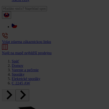
Volat zdarma zákaznickou linku
Najít na mapě nejbližší prodejnu
Späť
Domov
Varenie a pečenie
Sporáky
Elektrické sporáky
C 2245 AW