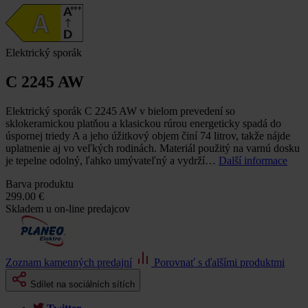
Elektrický sporák
C 2245 AW
Elektrický sporák C 2245 AW v bielom prevedení so
sklokeramickou platňou a klasickou rúrou energeticky spadá do
úspornej triedy A a jeho úžitkový objem činí 74 litrov, takže nájde
uplatnenie aj vo veľkých rodinách. Materiál použitý na varnú dosku
je tepelne odolný, ľahko umývateľný a vydrží…
Další informace
Barva produktu
299.00 €
Skladem u on-line predajcov
Zoznam kamenných predajní
Porovnať s ďalšími produktmi
Sdílet na sociálních sítích