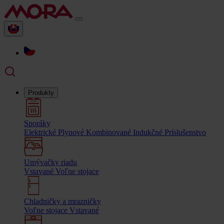
Produkty
Sporáky
Elektrické
Plynové
Kombinované
Indukčné
Príslušenstvo
Umývačky riadu
Vstavané
Voľne stojace
Chladničky a mrazničky
Voľne stojace
Vstavané