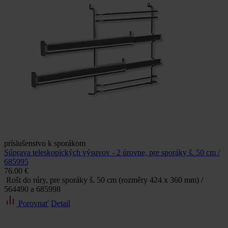
príslušenstvo k sporákom
Súprava teleskopických výsuvov - 2 úrovne, pre sporáky š. 50 cm /
685995
76.00 €
Rošt do rúry, pre sporáky š. 50 cm (rozměry 424 x 360 mm) /
564490 a 685998
Porovnať
Detail