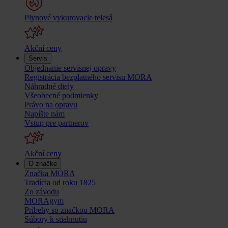
Plynové vykurovacie telesá
Akční ceny
Servis
Objednanie servisnej opravy
Registrácia bezplatného servisu MORA
Náhradné diely
Všeobecné podmienky
Právo na opravu
Napíšte nám
Vstup pre partnerov
Akční ceny
O značke
Značka MORA
Tradícia od roku 1825
Zo závodu
MORAgym
Príbehy so značkou MORA
Súbory k stiahnutiu