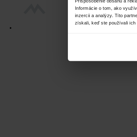
Prispôsobenie obsahu a rekl
Informácie o tom, ako využí
inzercii a analýzy. Títo par
získali, keď ste používali ich