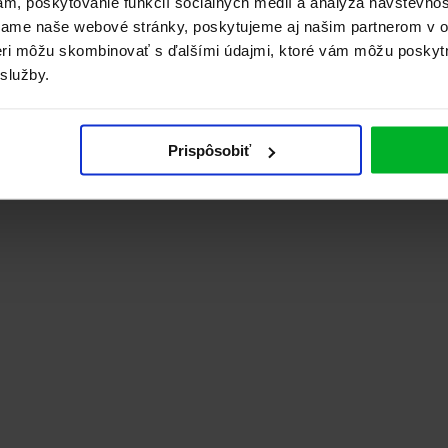
ám, poskytovanie funkcií sociálnych médií a analýza návštevno
vame naše webové stránky, poskytujeme aj našim partnerom v ob
tneri môžu skombinovať s ďalšími údajmi, ktoré vám môžu poskyt
 služby.
Prispôsobiť