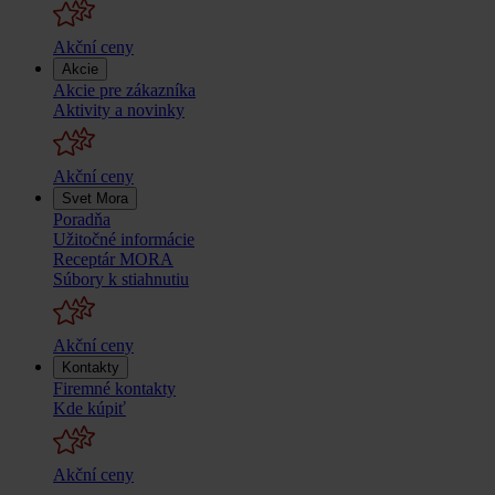
Akční ceny
Akcie
Akcie pre zákazníka
Aktivity a novinky
Akční ceny
Svet Mora
Poradňa
Užitočné informácie
Receptár MORA
Súbory k stiahnutiu
Akční ceny
Kontakty
Firemné kontakty
Kde kúpiť
Akční ceny