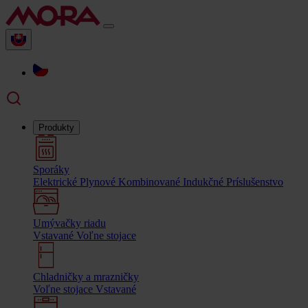
Produkty
Sporáky
Elektrické
Plynové
Kombinované
Indukčné
Príslušenstvo
Umývačky riadu
Vstavané
Voľne stojace
Chladničky a mrazničky
Voľne stojace
Vstavané