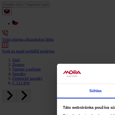
Volat zdarma zákaznickou linku
Najít na mapě nejbližší prodejnu
Späť
Domov
Varenie a pečenie
Sporáky
Elektrické sporáky
C 512 BW
Súhlas
Táto webstránka používa sú