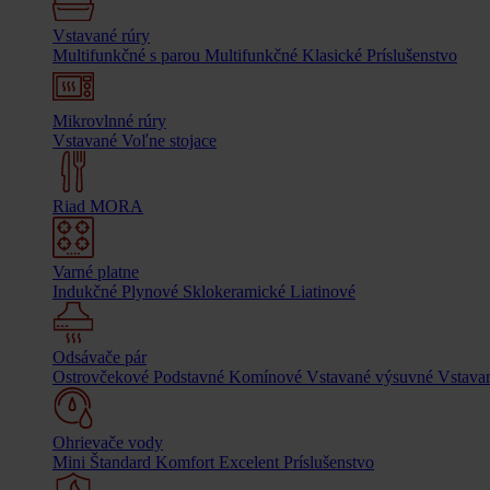
Vstavané rúry
Multifunkčné s parou
Multifunkčné
Klasické
Príslušenstvo
Mikrovlnné rúry
Vstavané
Voľne stojace
Riad MORA
Varné platne
Indukčné
Plynové
Sklokeramické
Liatinové
Odsávače pár
Ostrovčekové
Podstavné
Komínové
Vstavané výsuvné
Vstavan
Ohrievače vody
Mini
Štandard
Komfort
Excelent
Príslušenstvo