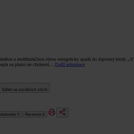
tňou a multifunkčnou rúrou energeticky spadá do úspornej triedy „A“ 
epla na platni ste chránení…
Další informace
Sdílet na sociálních sítích
stiahnutie
3
Recenzie
0