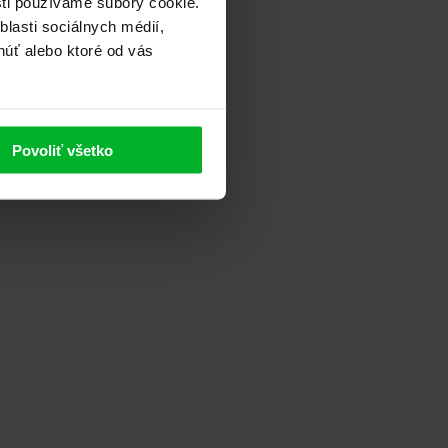
sti používame súbory cookie.
lasti sociálnych médií,
núť alebo ktoré od vás
Povoliť všetko