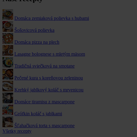
Domáca zemiaková polievka s hubami
Šošovicová polievka
Domáca pizza na plech
Lasagne bolognese s mletým mäsom
Tradičná sviečková na smotane
Pečené kura s koreňovou zeleninou
Krehký jablkový koláč s mrvenicou
Domáce tiramisu z mascarpone
Grófkin koláč s jablkami
Šľahačková torta s mascarpone
Všetky recepty