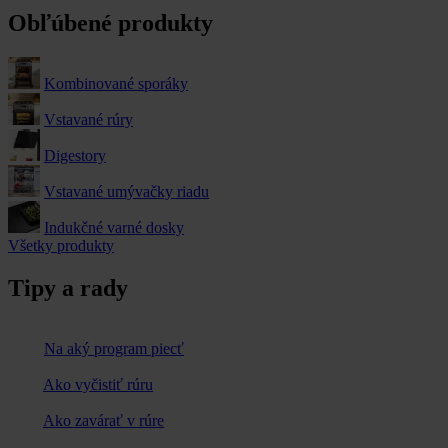
Obľúbené produkty
Kombinované sporáky
Vstavané rúry
Digestory
Vstavané umývačky riadu
Indukčné varné dosky
Všetky produkty
Tipy a rady
Na aký program piecť
Ako vyčistiť rúru
Ako zavárať v rúre