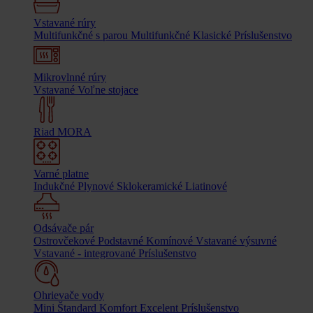
Vstavané rúry
Multifunkčné s parou
Multifunkčné
Klasické
Príslušenstvo
Mikrovlnné rúry
Vstavané
Voľne stojace
Riad MORA
Varné platne
Indukčné
Plynové
Sklokeramické
Liatinové
Odsávače pár
Ostrovčekové
Podstavné
Komínové
Vstavané výsuvné
Vstavané - integrované
Príslušenstvo
Ohrievače vody
Mini
Štandard
Komfort
Excelent
Príslušenstvo