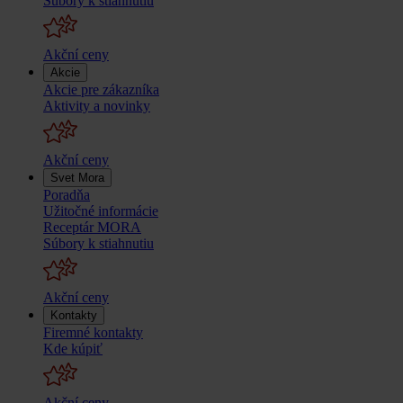
Súbory k stiahnutiu
Akční ceny
Akcie
Akcie pre zákazníka
Aktivity a novinky
Akční ceny
Svet Mora
Poradňa
Užitočné informácie
Receptár MORA
Súbory k stiahnutiu
Akční ceny
Kontakty
Firemné kontakty
Kde kúpiť
Akční ceny