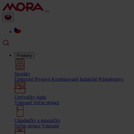
Produkty
Sporáky
Elektrické
Plynové
Kombinované
Indukčné
Príslušenstvo
Umývačky riadu
Vstavané
Voľne stojace
Chladničky a mrazničky
Voľne stojace
Vstavané