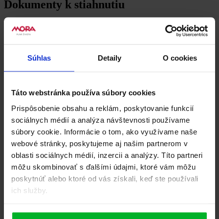
Dokumenty k stiahnutiu
Produktový list
Recenzie
0
Súhlas
Detaily
O cookies
Buďte první, kdo produkt Zmenšovacia drôtená mriežka / 851320
ohodnotí.
Napsat uživatelskou recenzi
Táto webstránka používa súbory cookies
Uživatelská recenze
Prispôsobenie obsahu a reklám, poskytovanie funkcií
sociálnych médií a analýza návštevnosti používame
súbory cookie. Informácie o tom, ako využívame naše
webové stránky, poskytujeme aj našim partnerom v
oblasti sociálnych médií, inzercii a analýzy. Títo partneri
môžu skombinovať s ďalšími údajmi, ktoré vám môžu
poskytnúť alebo ktoré od vás získali, keď ste používali
ich služby.