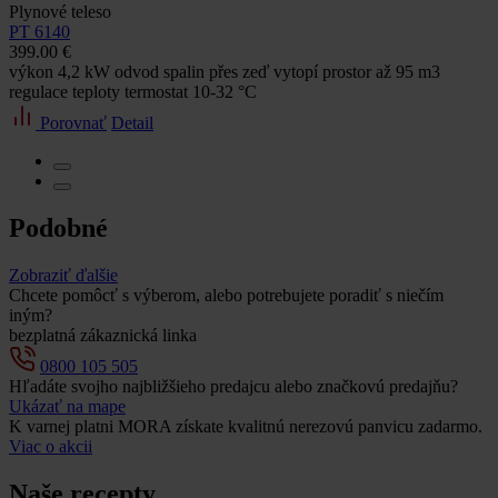
Plynové teleso
PT 6140
399.00 €
výkon 4,2 kW odvod spalin přes zeď vytopí prostor až 95 m3
regulace teploty termostat 10-32 °C
Porovnať
Detail
Podobné
Zobraziť ďalšie
Chcete pomôcť s výberom, alebo potrebujete poradiť s niečím
iným?
bezplatná zákaznická linka
0800 105 505
Hľadáte svojho najbližšieho predajcu alebo značkovú predajňu?
Ukázať na mape
K varnej platni MORA získate kvalitnú nerezovú panvicu zadarmo.
Viac o akcii
Naše recepty