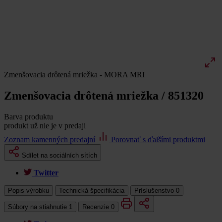
Zmenšovacia drôtená mriežka - MORA MRI
Zmenšovacia drôtená mriežka / 851320
Barva produktu
produkt už nie je v predaji
Zoznam kamenných predajní
Porovnať s ďalšími produktmi
Sdílet na sociálních sítích
Twitter
Popis výrobku
Technická špecifikácia
Príslušenstvo
0
Súbory na stiahnutie
1
Recenzie
0