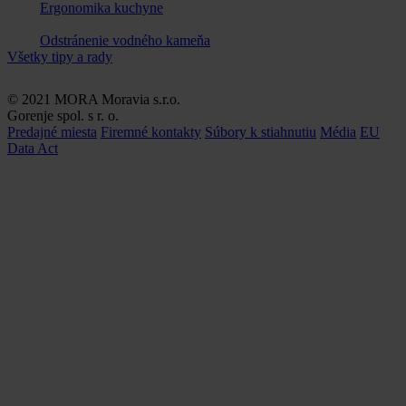
Ergonomika kuchyne
Odstránenie vodného kameňa
Všetky tipy a rady
© 2021 MORA Moravia s.r.o.
Gorenje spol. s r. o.
Predajné miesta
Firemné kontakty
Súbory k stiahnutiu
Média
EU
Data Act