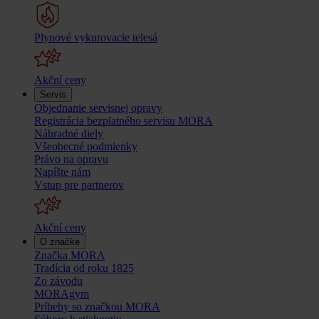
Plynové vykurovacie telesá
Akční ceny
Servis
Objednanie servisnej opravy
Registrácia bezplatného servisu MORA
Náhradné diely
Všeobecné podmienky
Právo na opravu
Napíšte nám
Vstup pre partnerov
Akční ceny
O značke
Značka MORA
Tradícia od roku 1825
Zo závodu
MORAgym
Príbehy so značkou MORA