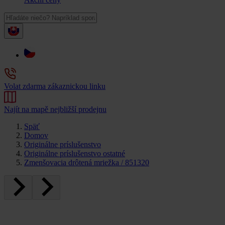
Volat zdarma zákaznickou linku
Najít na mapě nejbližší prodejnu
Späť
Domov
Originálne príslušenstvo
Originálne príslušenstvo ostatné
Zmenšovacia drôtená mriežka / 851320